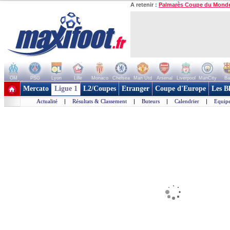
A retenir :
Palmarès Coupe du Mond
OM
PSG
Lyon
Lille
Monaco
Chelsea
Man Utd
Arsenal
Liverpool
ManCity
Ba
+ de clubs
Mercato
Ligue 1
L2/Coupes
Etranger
Coupe d'Europe
Les B
Actualité
|
Résultats & Classement
|
Buteurs
|
Calendrier
|
Equipe