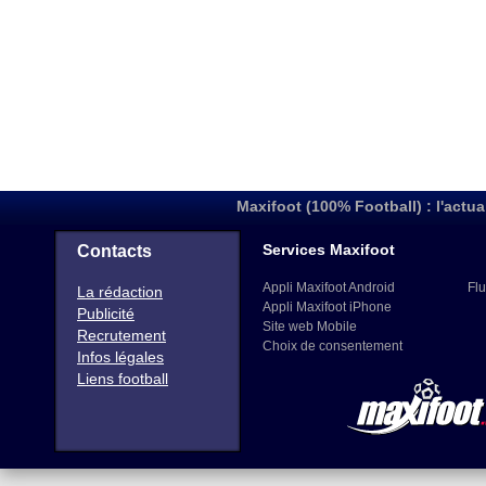
Maxifoot (100% Football) : l'actua
Services Maxifoot
Contacts
Appli Maxifoot Android
Flu
La rédaction
Appli Maxifoot iPhone
Publicité
Site web Mobile
Recrutement
Choix de consentement
Infos légales
Liens football