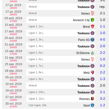
3-2
Amical
Toulouse
20h00
27 jui. 2019
rep.
Amical
Toulouse
18h45
27 jui. 2019
2-1
Amical
Nimes
18h00
03 aoû. 2019
1-0
Amical
Norwich City
17h00
10 aoû. 2019
1-1
Ligue 1, 1e j.
Brest
20h00
17 aoû. 2019
1-0
Ligue 1, 2e j.
Toulouse
20h00
25 aoû. 2019
4-0
Ligue 1, 3e j.
Paris SG
21h00
31 aoû. 2019
2-0
Ligue 1, 4e j.
Toulouse
20h00
15 sep. 2019
2-2
Ligue 1, 5e j.
St Etienne
17h00
21 sep. 2019
1-0
Ligue 1, 6e j.
Nimes
20h00
25 sep. 2019
0-2
Ligue 1, 7e j.
Toulouse
19h00
28 sep. 2019
2-2
Ligue 1, 8e j.
Metz
20h00
05 oct. 2019
1-3
Ligue 1, 9e j.
Toulouse
20h00
10 oct. 2019
2-0
Amical
Toulouse
19h00
19 oct. 2019
2-1
Ligue 1, 10e j.
Toulouse
20h00
27 oct. 2019
3-2
Ligue 1, 11e j.
Rennes
15h00
30 oct. 2019
1-2
Cpe Ligue, 16e
Niort
21h05