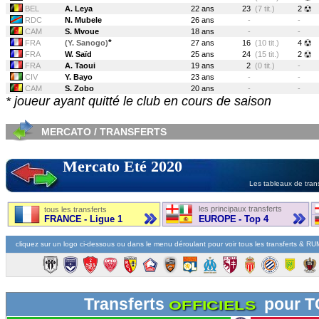
BEL
A. Leya
22 ans
23
(7 tit.)
2
RDC
N. Mubele
26 ans
-
-
CAM
S. Mvoue
18 ans
-
-
*
FRA
(Y. Sanogo)
27 ans
16
(10 tit.)
4
FRA
W. Saïd
25 ans
24
(15 tit.)
2
FRA
A. Taoui
19 ans
2
(0 tit.)
-
CIV
Y. Bayo
23 ans
-
-
CAM
S. Zobo
20 ans
-
-
* joueur ayant quitté le club en cours de saison
MERCATO / TRANSFERTS
Mercato Eté 2020
Les tableaux de trans
les principaux transferts
tous les transferts
FRANCE - Ligue 1
EUROPE - Top 4
cliquez sur un logo ci-dessous ou dans le menu déroulant pour voir tous les transferts & R
Transferts
pour 
OFFICIELS