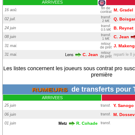
ARRIVEES
fin de
16 aoû.
M. Gradel
contrat
transf.
02 juil.
Q. Boisga
2 M€
transf.
24 juin
B. Reynet
0.5 M€
transf.
08 juin
C. Jean
1 M€
retour
31 mai.
J. Maken
de prêt
retour
31 mai.
C. Jean
reparti le 8 
Lens
de prêt
Les listes concernent les joueurs sous contrat pro sus
première
de transferts pou
RUMEURS
ARRIVEES
25 juin
Y. Sanogo
transf.
06 juin
transf.
M. Dossev
01 juin
R. Cohade
transf.
Metz