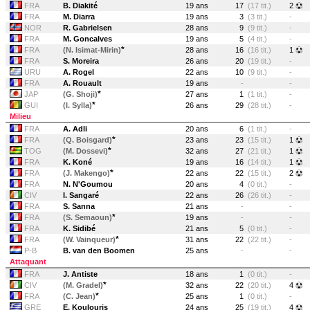
FRA
B. Diakité
19 ans
17
(17 tit.)
2
FRA
M. Diarra
19 ans
3
(3 tit.)
-
NOR
R. Gabrielsen
28 ans
9
(9 tit.)
-
FRA
M. Goncalves
19 ans
5
(4 tit.)
-
*
FRA
(N. Isimat-Mirin)
28 ans
16
(16 tit.)
1
FRA
S. Moreira
26 ans
20
(19 tit.)
-
URU
A. Rogel
22 ans
10
(9 tit.)
-
FRA
A. Rouault
19 ans
-
-
*
JAP
(G. Shoji)
27 ans
1
(1 tit.)
-
*
GUI
(I. Sylla)
26 ans
29
(28 tit.)
-
Milieu
FRA
A. Adli
20 ans
6
(1 tit.)
-
*
FRA
(Q. Boisgard)
23 ans
23
(15 tit.)
1
*
TOG
(M. Dossevi)
32 ans
27
(21 tit.)
1
FRA
K. Koné
19 ans
16
(14 tit.)
1
*
FRA
(J. Makengo)
22 ans
22
(15 tit.)
2
FRA
N. N'Goumou
20 ans
4
(0 tit.)
-
CIV
I. Sangaré
22 ans
26
(26 tit.)
-
FRA
S. Sanna
21 ans
-
-
*
FRA
(S. Semaoun)
19 ans
-
-
FRA
K. Sidibé
21 ans
5
(0 tit.)
-
*
FRA
(W. Vainqueur)
31 ans
22
(22 tit.)
-
P-B
B. van den Boomen
25 ans
-
-
Attaquant
FRA
J. Antiste
18 ans
1
(0 tit.)
-
*
CIV
(M. Gradel)
32 ans
22
(20 tit.)
4
*
FRA
(C. Jean)
25 ans
1
(0 tit.)
-
GRE
E. Koulouris
24 ans
25
(19 tit.)
4