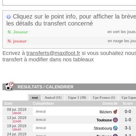
Cliquez sur le point info, pour afficher la brève
les détails du transfert concerné
N. Joueur
en vert les jou
:
N. joueur
en rouge les jo
:
Ecrivez à
transferts@maxifoot.fr
si vous souhaitez nous
transfert à modifier dans nos tableaux
RESULTATS / CALENDRIER
tout
Amical (11)
Ligue 1 (38)
Cpe France (1)
Cpe Ligue
Date
Compétition
Domicile
Score
09 jui. 2019
0-0
Amical
Béziers
19h00
13 jui. 2019
1-0
Amical
Toulouse
11h00
19 jui. 2019
3-1
Amical
Strasbourg
18h45
24 jui. 2019