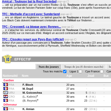
Amical : Toulouse bat la Real Sociedad
pop-up
... uté sa préparation par un nul contre Rodez (1-1),
Toulouse
s'est offert un succès p
vendredi. Le but de l'ancien Parisien Soler sur coup franc (33e), juste après l'ouverture du 
TFC : Methalie d'accord avec Sunderland
pop-up
... ers un départ en Angleterre. Le latéral gauche de
Toulouse
a trouvé un accord avec 
Les Black Cats doivent maintenant s’entendre avec le
Téfécé
sur l’indemni ...
TFC : Cresswell, ça bloque avec Rennes...
pop-up
... e s'attacher les services du défenseur central de
Toulouse
Charlie Cresswell (23 ans
2025-2026) sur ce mercato d'été. Malgré un accord contractuel avec l'Anglais, les dirigeant
TFC : Cissoko repart aux Pays-Bas (officiel)
pop-up
Auteur d'un passage peu convaincant à
Toulouse
, l'ailier Ibrahim Cissoko (23 ans) quitte d
de Nimègue, successivement prêté à Plymouth, Sheffield Wednesday et Bolton ces dernière
EFFECTIF
Stats des joueurs
Temps de jeu (6 derniers matchs)
I
Tous les matchs
Ligue 1
Cpe France
Cpe
Nationalité
Nom
Age
Joué
But
Gardien
FRA
F. Bloch
20 ans
-
-
FRA
M. Dupé
27 ans
-
-
URU
M. Goicoechea
32 ans
5
(5 tit.)
-
*
CRO
(L. Kalinic)
30 ans
4
(4 tit.)
-
*
FRA
(B. Reynet)
29 ans
23
(22 tit.)
-
Défenseur
FRA
K. Amian
22 ans
22
(19 tit.)
-