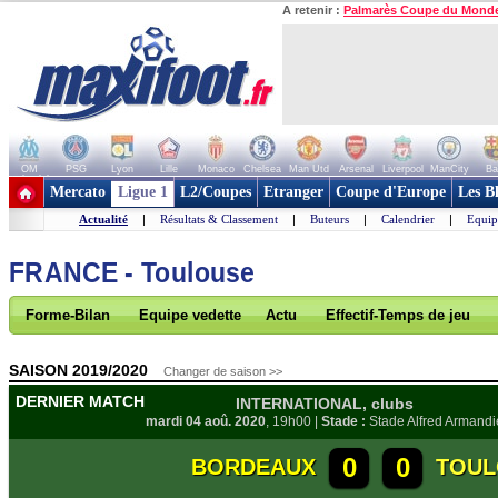
A retenir :
Palmarès Coupe du Mond
OM
PSG
Lyon
Lille
Monaco
Chelsea
Man Utd
Arsenal
Liverpool
ManCity
Ba
+ de clubs
Mercato
Ligue 1
L2/Coupes
Etranger
Coupe d'Europe
Les B
Actualité
|
Résultats & Classement
|
Buteurs
|
Calendrier
|
Equip
FRANCE - Toulouse
Forme-Bilan
Equipe vedette
Actu
Effectif-Temps de jeu
SAISON 2019/2020
Changer de saison >>
DERNIER MATCH
INTERNATIONAL, clubs
mardi 04 aoû. 2020
, 19h00 |
Stade :
Stade Alfred Armandi
0
0
BORDEAUX
TOUL