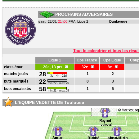
PROCHAINS ADVERSAIRES
22/08,
21h00
FRA, Ligue 2
Dunkerque
sam.
Tout le calendrier et tous les résul
Ligue 1
Cpe France
Cpe Ligue
Coup
class./tour
20e, 13 pts
32e
8e
28
matchs joués
1
2
3v - 4n - 21d
22
buts marqués
0
3
min:22 - max:75
58
buts encaissés
1
5
min:21 - max:58
L'EQUIPE VEDETTE DE Toulouse