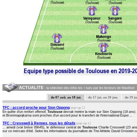
ACTUALITE
: la sélection des infos les + lues par les lecteurs de Maxifoot
du 07 aoû. au 18 jui.
du 17 jui. au 20 jun.
du 19 ju
TFC : accord proche pour Sion Oppong
pop-up
En quête d'un renfort offensif,
Toulouse
devrait mettre la main sur Sion Oppong (18 ans).
et Brommapojkarna sont proches d'un accord pour le transfert de l'international Espoi ...
TFC : Cresswell à Rennes, tous les détails
pop-up
... amedi (voir brève 09h45), le défenseur central de
Toulouse
Charlie Cresswell (23 ans
sur ce mercato d'été. Selon les informations du journaliste de The Athletic David Ornstein ce