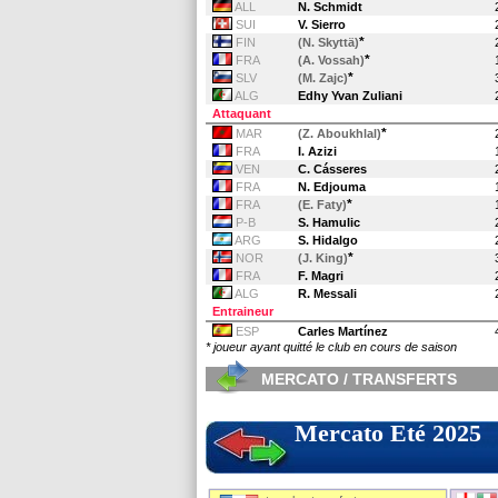
ALL
N. Schmidt
SUI
V. Sierro
*
FIN
(N. Skyttä)
*
FRA
(A. Vossah)
*
SLV
(M. Zajc)
ALG
Edhy Yvan Zuliani
Attaquant
*
MAR
(Z. Aboukhlal)
FRA
I. Azizi
VEN
C. Cásseres
FRA
N. Edjouma
*
FRA
(E. Faty)
P-B
S. Hamulic
ARG
S. Hidalgo
*
NOR
(J. King)
FRA
F. Magri
ALG
R. Messali
Entraineur
ESP
Carles Martínez
* joueur ayant quitté le club en cours de saison
MERCATO / TRANSFERTS
Mercato Eté 2025