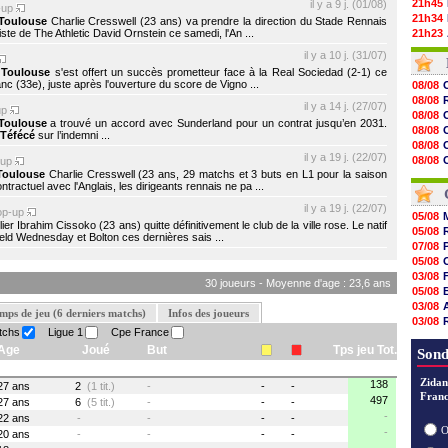
21h45
il y a 9 j. (01/08)
-up
21h34
Toulouse
Charlie Cresswell (23 ans) va prendre la direction du Stade Rennais
iste de The Athletic David Ornstein ce samedi, l'An ...
21h23
21h12
il y a 10 j. (31/07)
21h00
,
Toulouse
s'est offert un succès prometteur face à la Real Sociedad (2-1) ce
20h52
anc (33e), juste après l'ouverture du score de Vigno ...
08/08
20h35
08/08
il y a 14 j. (27/07)
20h19
up
08/08
Toulouse
a trouvé un accord avec Sunderland pour un contrat jusqu’en 2031.
20h07
08/08
Téfécé
sur l’indemni ...
19h47
08/08
19h26
il y a 19 j. (22/07)
08/08
-up
19h21
Toulouse
Charlie Cresswell (23 ans, 29 matchs et 3 buts en L1 pour la saison
09/08
19h07
ractuel avec l'Anglais, les dirigeants rennais ne pa ...
08/08
18h58
il y a 19 j. (22/07)
op-up
18h36
05/08
ailier Ibrahim Cissoko (23 ans) quitte définitivement le club de la ville rose. Le natif
18h07
05/08
ld Wednesday et Bolton ces dernières sais ...
17h58
07/08
17h43
05/08
17h24
03/08
30 joueurs - Moyenne d'age : 23,6 ans
05/08
03/08
mps de jeu (6 derniers matchs)
Infos des joueurs
03/08
tchs
Ligue 1
Cpe France
06/08
Age
Joué
But
Tps jeu Tot.
03/08
Sond
Zidan
138
27 ans
2
(1 tit.)
-
-
-
Franc
497
27 ans
6
(5 tit.)
-
-
-
-
22 ans
-
-
-
-
O
-
20 ans
-
-
-
-