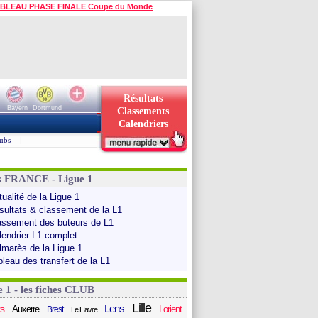
BLEAU PHASE FINALE Coupe du Monde
Résultats
Bayern
Dortmund
Classements
Calendriers
ubs
|
s FRANCE - Ligue 1
ualité de la Ligue 1
sultats & classement de la L1
assement des buteurs de L1
lendrier L1 complet
lmarès de la Ligue 1
bleau des transfert de la L1
e 1 - les fiches CLUB
Lille
Lens
s
Auxerre
Lorient
Brest
Le Havre