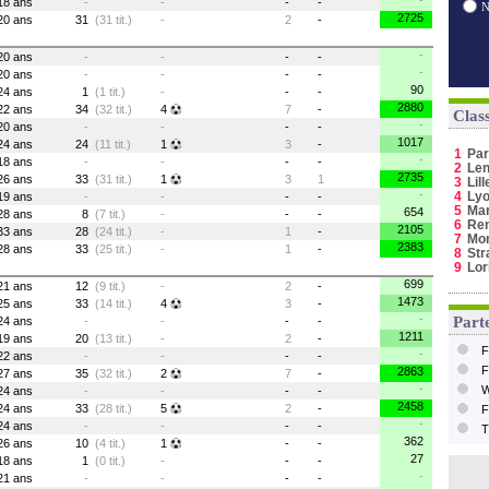
-
18 ans
-
-
-
-
2725
20 ans
31
(31 tit.)
-
2
-
-
20 ans
-
-
-
-
-
20 ans
-
-
-
-
90
24 ans
1
(1 tit.)
-
-
-
2880
22 ans
34
(32 tit.)
4
7
-
Clas
-
20 ans
-
-
-
-
1017
24 ans
24
(11 tit.)
1
3
-
1
Par
-
18 ans
-
-
-
-
2
Le
2735
26 ans
33
(31 tit.)
1
3
1
3
Lill
-
4
Ly
19 ans
-
-
-
-
5
Mar
654
28 ans
8
(7 tit.)
-
-
-
6
Re
2105
33 ans
28
(24 tit.)
-
1
-
7
Mo
2383
28 ans
33
(25 tit.)
-
1
-
8
Str
9
Lor
699
21 ans
12
(9 tit.)
-
2
-
1473
25 ans
33
(14 tit.)
4
3
-
-
Parte
24 ans
-
-
-
-
1211
19 ans
20
(13 tit.)
-
2
-
F
-
22 ans
-
-
-
-
F
2863
27 ans
35
(32 tit.)
2
7
-
-
W
24 ans
-
-
-
-
2458
24 ans
33
(28 tit.)
5
2
-
F
-
24 ans
-
-
-
-
T
362
26 ans
10
(4 tit.)
1
-
-
27
18 ans
1
(0 tit.)
-
-
-
-
21 ans
-
-
-
-