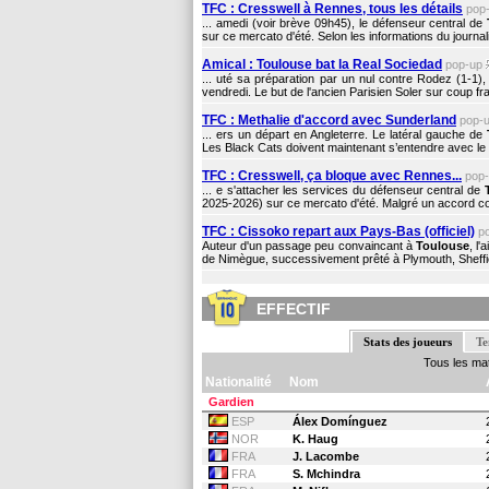
TFC : Cresswell à Rennes, tous les détails
pop
... amedi (voir brève 09h45), le défenseur central de
sur ce mercato d'été. Selon les informations du journal
Amical : Toulouse bat la Real Sociedad
pop-up
... uté sa préparation par un nul contre Rodez (1-1)
vendredi. Le but de l'ancien Parisien Soler sur coup fr
TFC : Methalie d'accord avec Sunderland
pop-
... ers un départ en Angleterre. Le latéral gauche de
Les Black Cats doivent maintenant s’entendre avec le
TFC : Cresswell, ça bloque avec Rennes...
pop
... e s'attacher les services du défenseur central de
2025-2026) sur ce mercato d'été. Malgré un accord cont
TFC : Cissoko repart aux Pays-Bas (officiel)
p
Auteur d'un passage peu convaincant à
Toulouse
, l'
de Nimègue, successivement prêté à Plymouth, Sheffie
EFFECTIF
Stats des joueurs
Te
Tous les ma
Nationalité
Nom
Gardien
ESP
Álex Domínguez
NOR
K. Haug
FRA
J. Lacombe
FRA
S. Mchindra