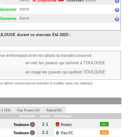
N. Edjouma
transf.
Tottenham
(ANG)
 Savanier
transf.
 Klemens
transf.
OULOUSE durant ce mercato Eté 2025 :
ève d'information et lire les détails du transfert concerné
en vert les joueurs qui arrivent à TOULOUSE
en rouge les joueurs qui quittent TOULOUSE
s alerter concernant un transfert à modifier dans nos tableaux
 1 (34)
Cpe France (3)
Amical (6)
Domicile
Score
Extérieur
2-1
Vict.
Toulouse
Rodez
2-2
Nul
Toulouse
Pau FC