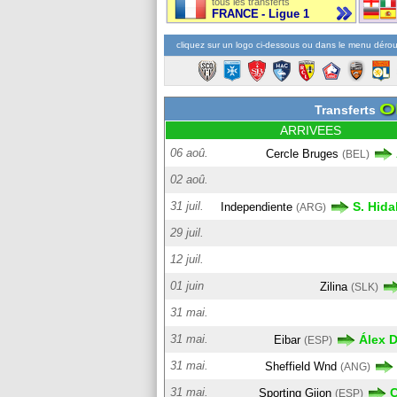
tous les transferts
FRANCE - Ligue 1
cliquez sur un logo ci-dessous ou dans le menu dérou
O
Transferts
ARRIVEES
06 aoû.
Cercle Bruges
(BEL)
02 aoû.
31 juil.
S. Hid
Independiente
(ARG)
29 juil.
12 juil.
01 juin
Zilina
(SLK)
31 mai.
31 mai.
Álex 
Eibar
(ESP)
31 mai.
Sheffield Wnd
(ANG)
31 mai.
C
Sporting Gijon
(ESP)