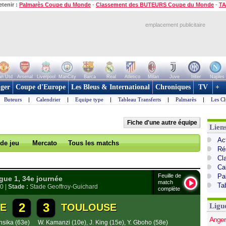
etenir :
Palmarès Coupe du Monde
-
Classement des BUTEURS Coupe du Monde
-
TA
emplacement publicitaire
n Utd
Arsenal
Liverpool
ManCity
Barca
Real
Atletico
Milan
Juve
Inter
Naples
ger
Coupe d'Europe
Les Bleus & International
Chroniques
TV
+
Buteurs
|
Calendrier
|
Equipe type
|
Tableau Transferts
|
Palmarès
|
Les Cl
Fiche d'une autre équipe
Lien
Act
 de jeu
Mercato
Tous les matchs
Ré
Cl
Ca
Feuille de
Pa
ue 1, 34e journée
match
Ta
0 |
Stade :
Stade Geoffroy-Guichard
complète
2
3
NE
TOULOUSE
Ligu
Anger
nsika (63e)
W. Kamanzi (10e)
,
J. King (15e)
,
Y. Gboho (58e)