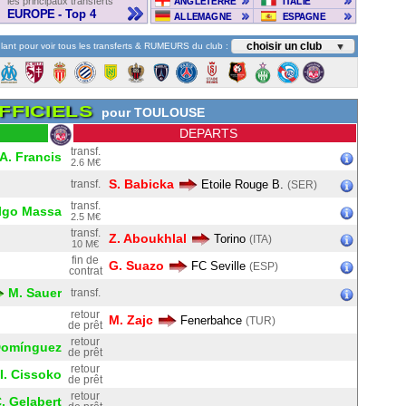
les principaux transferts
ANGLETERRE
ITALIE
EUROPE - Top 4
ALLEMAGNE
ESPAGNE
choisir un club
lant pour voir tous les transferts & RUMEURS du club :
▼
FFICIELS
pour TOULOUSE
DEPARTS
transf.
A. Francis
2.6 M€
S. Babicka
transf.
Etoile Rouge B.
(SER)
transf.
algo Massa
2.5 M€
transf.
Z. Aboukhlal
Torino
(ITA)
10 M€
fin de
G. Suazo
FC Seville
(ESP)
contrat
M. Sauer
transf.
retour
M. Zajc
Fenerbahce
(TUR)
de prêt
retour
Domínguez
de prêt
retour
I. Cissoko
de prêt
retour
. Gelabert