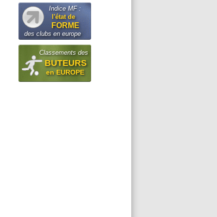
Indice MF :
l'état de
FORME
des clubs en europe
Classements des
BUTEURS
en EUROPE