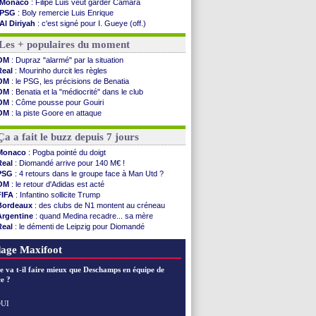
Monaco
: Filipe Luis veut garder Camara
PSG
: Boly remercie Luis Enrique
Al Diriyah
: c'est signé pour I. Gueye (off.)
Barça
: Rodri, c'est quasiment bouclé
Les + populaires du moment
OM
: la satisfaction de Genesio
Real
: Endrick pose ses conditions
OM
: Dupraz "alarmé" par la situation
Nice
: Pantaloni inquiet pour Abergel
Real
: Mourinho durcit les règles
Milan
: Athekame va être prêté à l'OL
OM
: le PSG, les précisions de Benatia
Arsenal
: des nouvelles de Saliba
OM
: Benatia et la "médiocrité" dans le club
PSG
: Digne évoque ses retrouvailles
OM
: Côme pousse pour Gouiri
Amical
: Marseille 3-1 Athletic (fini)
OM
: la piste Goore en attaque
Chelsea
: Chalobah à Côme pour 36 M€ ...
PSG
: les doutes de Suzuki
PSG
: Digne jusqu'en 2029 (officiel)
OM
: le jour où tout a basculé pour Benatia
Ça a fait le buzz depuis 7 jours
Man Utd
: Rashford vers une réintégration
PSG
: Godts avoue des discussions
Monaco
: Pogba pointé du doigt
PSG
: le CUP boycotte le Trophée des ...
Real
: Diomandé arrive pour 140 M€ !
Real
: Mourinho réclame encore un milieu
PSG
: 4 retours dans le groupe face à Man Utd ?
Nice
: Villarreal pense à Boudaoui
OM
: le retour d'Adidas est acté
Amical
: Monaco renverse Liverpool à Anfield
FIFA
: Infantino sollicite Trump
Bordeaux
: des clubs de N1 montent au créneau
Voir les brèves précédentes
Argentine
: quand Medina recadre... sa mère
Real
: le démenti de Leipzig pour Diomandé
OM
: le club prêt à libérer Kondogbia ?
OM
: Paixão attire un 2e club anglais
age Maxifoot
e va t-il faire mieux que Deschamps en équipe de
e ?
UI