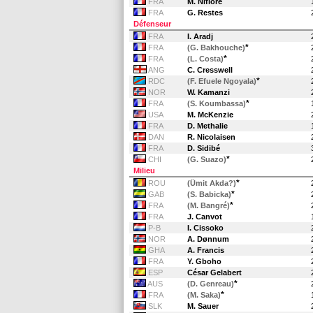
FRA
M. Niflore
FRA
G. Restes
Défenseur
FRA
I. Aradj
*
FRA
(G. Bakhouche)
*
FRA
(L. Costa)
ANG
C. Cresswell
*
RDC
(F. Efuele Ngoyala)
NOR
W. Kamanzi
*
FRA
(S. Koumbassa)
USA
M. McKenzie
FRA
D. Methalie
DAN
R. Nicolaisen
FRA
D. Sidibé
*
CHI
(G. Suazo)
Milieu
*
ROU
(Ümit Akda?)
*
GAB
(S. Babicka)
*
FRA
(M. Bangré)
FRA
J. Canvot
P-B
I. Cissoko
NOR
A. Dønnum
GHA
A. Francis
FRA
Y. Gboho
ESP
César Gelabert
*
AUS
(D. Genreau)
*
FRA
(M. Saka)
SLK
M. Sauer