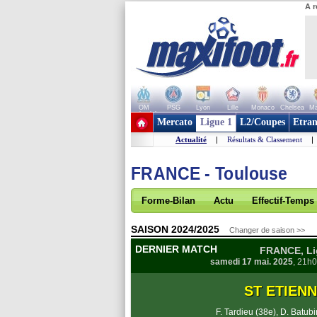
A r
OM
PSG
Lyon
Lille
Monaco
Chelsea
Ma
+ de clubs
Mercato
Ligue 1
L2/Coupes
Etran
Actualité
|
Résultats & Classement
|
FRANCE - Toulouse
Forme-Bilan
Actu
Effectif-Temps
SAISON 2024/2025
Changer de saison >>
DERNIER MATCH
FRANCE, Lig
samedi 17 mai. 2025
, 21h0
ST ETIEN
F. Tardieu (38e)
,
D. Batubi