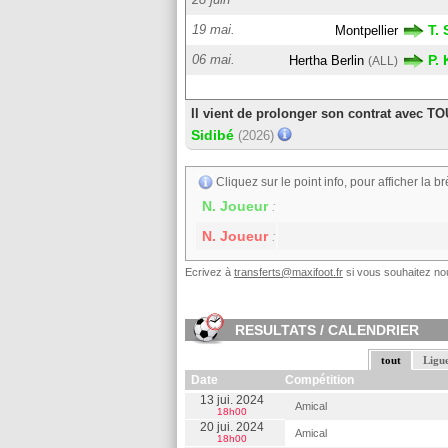
19 mai.
T.
Montpellier
06 mai.
P.
Hertha Berlin
(ALL)
Il vient de prolonger son contrat avec T
Sidibé
(2026)
Cliquez sur le point info, pour afficher la br
N. Joueur
:
N. Joueur
:
Ecrivez à
transferts@maxifoot.fr
si vous souhaitez nou
RESULTATS / CALENDRIER
tout
Ligue
Date
Compétition
13 jui. 2024
Amical
18h00
20 jui. 2024
Amical
18h00