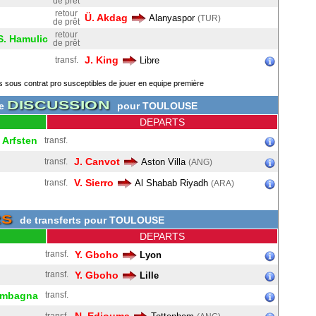
de prêt
retour
Ü. Akdag
Alanyaspor
(TUR)
de prêt
retour
S. Hamulic
de prêt
J. King
transf.
Libre
s sous contrat pro susceptibles de jouer en equipe première
DISCUSSION
de
pour TOULOUSE
DEPARTS
 Arfsten
transf.
J. Canvot
transf.
Aston Villa
(ANG)
V. Sierro
transf.
Al Shabab Riyadh
(ARA)
RS
de transferts pour TOULOUSE
DEPARTS
transf.
Y. Gboho
Lyon
transf.
Y. Gboho
Lille
umbagna
transf.