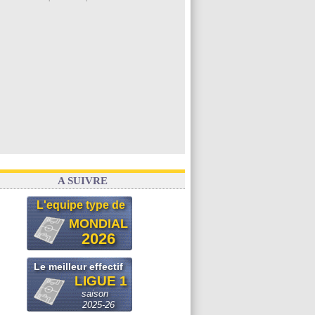
A SUIVRE
L'equipe type de
MONDIAL
2026
Le meilleur effectif
LIGUE 1
saison
2025-26