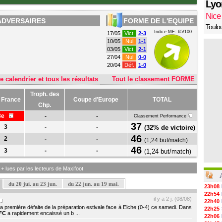
Lyo
Nice
ADVERSAIRES
FORME DE L'EQUIPE
Toulo
Indice MF: 65/100
17/05
Vict.
2-3
10/05
Nul
1-1
03/05
Vict.
2-1
27/04
Nul
0-0
20/04
Déf.
1-0
e calendrier et tous les résultats
Tout le classement FORME
Troph. des
 France
Coupe d'Europe
TOTAL
Chp.
8e
-
-
Classement Performance
37
3
-
-
32% de victoire
(
)
46
2
-
-
(
1,24 but/match
)
46
3
-
-
1,24 but/match
(
)
s + lues par les lecteurs de Maxifoot
du 20 jui. au 23 jun.
du 22 jun. au 19 mai.
23h08
22h54
il y a 2 j. (08/08)
22h40
 première défaite de la préparation estivale face à Elche (0-4) ce samedi. Dans
22h25
FC
a rapidement encaissé un b ...
22h06