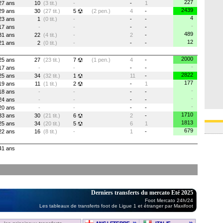
227
27 ans
10
(3 tit.)
-
-
1
2439
29 ans
30
(27 tit.)
5
(2 pen.)
4
-
4
23 ans
1
(0 tit.)
-
-
-
-
17 ans
-
-
-
-
489
31 ans
22
(4 tit.)
-
2
-
12
21 ans
2
(0 tit.)
-
-
-
2000
25 ans
27
(23 tit.)
7
(1 pen.)
4
-
-
17 ans
-
-
-
-
2822
25 ans
34
(32 tit.)
1
11
-
177
19 ans
11
(1 tit.)
2
-
1
-
18 ans
-
-
-
-
-
24 ans
-
-
-
-
-
20 ans
-
-
-
-
1710
33 ans
30
(21 tit.)
6
2
-
1813
25 ans
34
(20 tit.)
5
6
1
679
22 ans
16
(8 tit.)
-
1
-
41 ans
Derniers transferts du mercato Eté 2025
Foot Mercato 24h/24
Les tableaux de transferts foot de Ligue 1 et étranger par Maxifoot