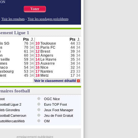
NON
Voter
Voir les resultats
-
Voir les sondages précédents
sement Ligue 1
Pts
J.
Pts
J.
is SG
76
34
10
Toulouse
44
33
ns
70
34
11
Paris FC
44
34
e
61
34
12
Brest
39
34
on
60
34
13
Angers
36
34
seille
59
34
14
Le Havre
35
34
nnes
59
34
15
Auxerre
34
34
naco
54
34
16
Nice
32
34
asbourg
53
34
17
Nantes
23
33
ient
45
34
18
Metz
17
34
Voir le classement détaillé
>
naires football
oot
OGC Nice
ootball Ligue 2
Euro TOP Foot
eb Girondins
Jeux Foot Manager
ootball Cameroun
Jeu de Foot Gratuit
uttoMercatoWeb
OM
emplacement publicitaire