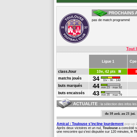
PROCHAINS 
pas de match programmé
Tout l
Ligue 1
Cpe
class./tour
10e, 42 pts
34
matchs joués
11v - 9n - 14d
44
buts marqués
min:23 - max:92
43
buts encaissés
min:35 - max:79
ACTUALITE
: la sélection des infos le
du 10 aoû. au 21 jui.
Amical : Toulouse s'incline lourdement
pop-up
Après deux victoires et un nul,
Toulouse
a concédé sa
une rencontre qui s'est disputée sur 120 minutes, le
T