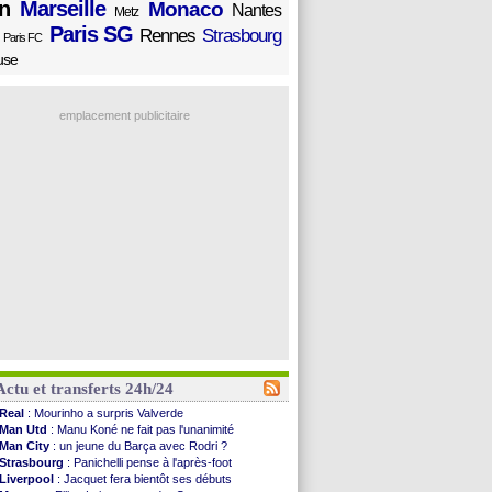
n
Marseille
Monaco
Nantes
Metz
Paris SG
Rennes
Strasbourg
Paris FC
use
emplacement publicitaire
Actu et transferts 24h/24
Real
: Mourinho a surpris Valverde
Man Utd
: Manu Koné ne fait pas l'unanimité
Man City
: un jeune du Barça avec Rodri ?
Strasbourg
: Panichelli pense à l'après-foot
Liverpool
: Jacquet fera bientôt ses débuts