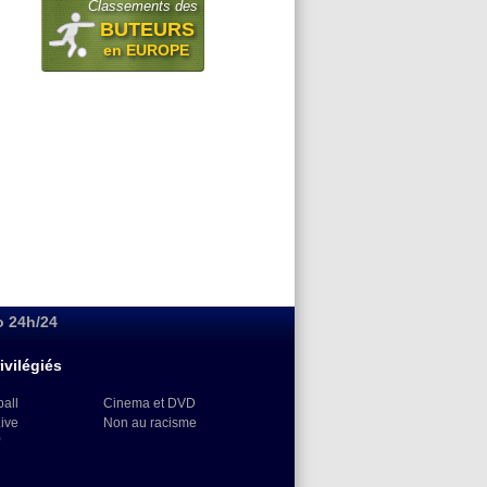
Classements des
BUTEURS
en EUROPE
o 24h/24
ivilégiés
ball
Cinema et DVD
Live
Non au racisme
)