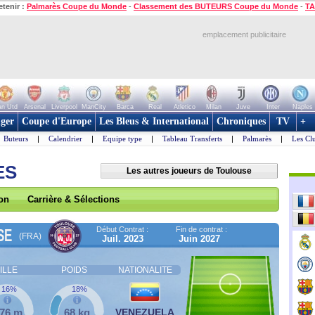
etenir :
Palmarès Coupe du Monde
-
Classement des BUTEURS Coupe du Monde
-
TA
emplacement publicitaire
n Utd
Arsenal
Liverpool
ManCity
Barca
Real
Atletico
Milan
Juve
Inter
Naples
ger
Coupe d'Europe
Les Bleus & International
Chroniques
TV
+
Buteurs
|
Calendrier
|
Equipe type
|
Tableau Transferts
|
Palmarès
|
Les Cl
ES
Les autres joueurs de Toulouse
son
Carrière & Sélections
Début Contrat :
Fin de contrat :
SE
(FRA)
Juil. 2023
Juin 2027
ILLE
POIDS
NATIONALITE
16%
18%
,76 m
68 kg
VENEZUELA