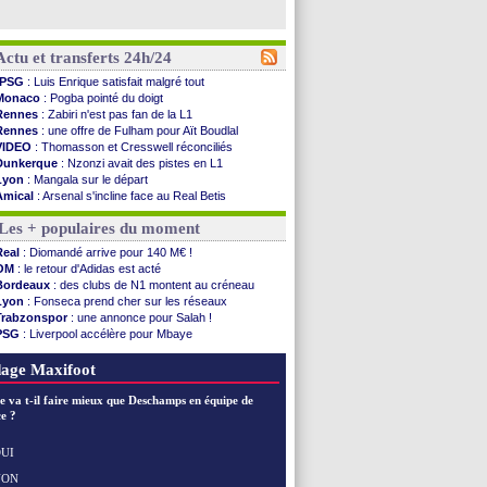
Actu et transferts 24h/24
PSG
: Luis Enrique satisfait malgré tout
Monaco
: Pogba pointé du doigt
Rennes
: Zabiri n'est pas fan de la L1
Rennes
: une offre de Fulham pour Aït Boudlal
VIDEO
: Thomasson et Cresswell réconciliés
Dunkerque
: Nzonzi avait des pistes en L1
Lyon
: Mangala sur le départ
Amical
: Arsenal s'incline face au Real Betis
Amical
: lourde défaite pour le PSG
Les + populaires du moment
Man City
: Maresca flou pour Reijnders
LdC
: Fenerbahçe prend une belle option
Real
: Diomandé arrive pour 140 M€ !
Al-Diriyah
: Mbemba arrive libre (officiel)
OM
: le retour d'Adidas est acté
Atletico
: le plan d'Alvarez à son retour
Bordeaux
: des clubs de N1 montent au créneau
Amical
: premier succès pour Brest
Lyon
: Fonseca prend cher sur les réseaux
VIDEO
: le joli but de Greenwood avec le Fener !
Trabzonspor
: une annonce pour Salah !
CdM 2030
: une promesse d'Infantino au Maroc ...
PSG
: Liverpool accélère pour Mbaye
PSG
: la compo pour le premier match amical
EdF
: Infantino complimente Mbappé
Newcastle
: Jaissle est le nouveau coach (off.)
Nice
: 3 joueurs écartés du groupe pro
age Maxifoot
Real
: une nouvelle offre pour Vinicius
Amical
: l'OM domine Al-Shahaniya
e va t-il faire mieux que Deschamps en équipe de
Monaco
: Cabral a prolongé (officiel)
e ?
Atletico
: Molina va signer à la Roma
Real
: Diomandé arrive pour 140 M€ !
UI
Arsenal
: Havertz en veut encore plus
NON
Voir les brèves précédentes