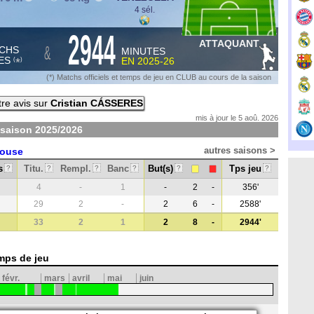
4 sél.
2944
ATTAQUANT
&
CHS
MINUTES
ES
EN
2025-26
*
(
)
(*) Matchs officiels et temps de jeu en CLUB au cours de la saison
re avis sur
Cristian CÁSSERES
mis à jour le 5 aoû. 2026
 saison
2025/2026
autres saisons >
louse
s
Titu.
Rempl.
Banc
But(s)
Tps jeu
?
?
?
?
?
?
4
-
1
-
2
-
356'
29
2
-
2
6
-
2588'
33
2
1
2
8
-
2944'
mps de jeu
févr.
mars
avril
mai
juin