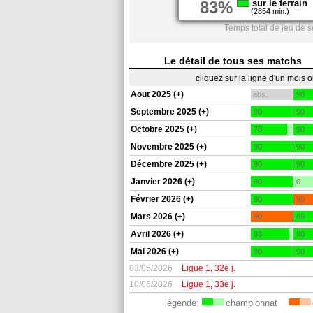
83%
sur le terrain
(2854 min.)
Temps total de jeu de s
Le détail de tous ses matchs
cliquez sur la ligne d'un mois 
Aout 2025 (+)
abs.
90
Septembre 2025 (+)
90
90
Octobre 2025 (+)
78
90
Novembre 2025 (+)
90
90
Décembre 2025 (+)
90
90
Janvier 2026 (+)
90
0
Février 2026 (+)
90
90
Mars 2026 (+)
90
69
Avril 2026 (+)
83
90
Mai 2026 (+)
90
90
03/05/2026
Ligue 1, 32e j.
10/05/2026
Ligue 1, 33e j.
légende:
championnat