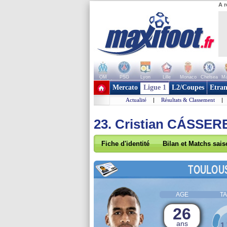
A r
OM
PSG
Lyon
Lille
Monaco
Chelsea
Ma
+ de clubs
Mercato
Ligue 1
L2/Coupes
Etran
Actualité
|
Résultats & Classement
|
23. Cristian CÁSSER
Fiche d'identité
Bilan et Matchs sai
TOULOU
AGE
TA
26
ans
1