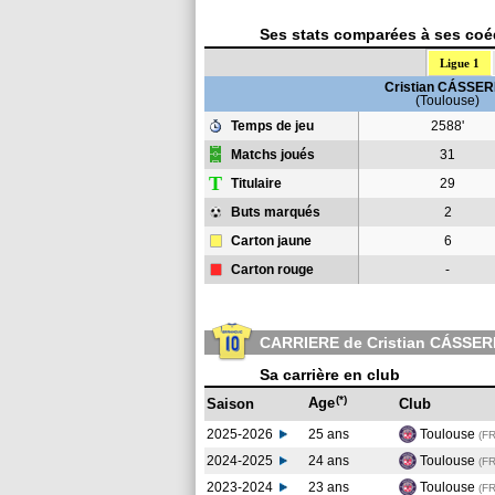
Ses stats comparées à ses coéq
Ligue 1
Cristian CÁSSE
(Toulouse)
Temps de jeu
2588'
Matchs joués
31
T
Titulaire
29
Buts marqués
2
Carton jaune
6
Carton rouge
-
CARRIERE de Cristian CÁSSE
Sa carrière en club
(*)
Age
Saison
Club
2025-2026
25 ans
Toulouse
(F
2024-2025
24 ans
Toulouse
(F
2023-2024
23 ans
Toulouse
(F