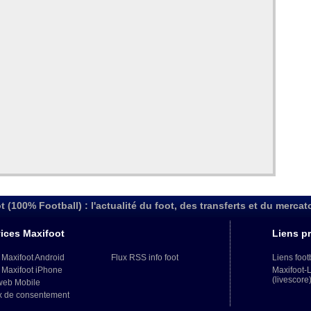
t (100% Football) : l'actualité du foot, des transferts et du mercat
ices Maxifoot
Liens pr
 Maxifoot Android
Flux RSS info foot
Liens foot
 Maxifoot iPhone
Maxifoot-
(livescore
web Mobile
x de consentement