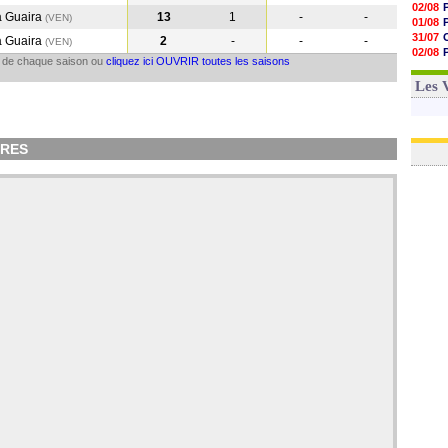
02/08
a Guaira
13
1
-
-
(VEN
)
01/08
31/07
a Guaira
2
-
-
-
(VEN
)
02/08
il de chaque saison ou
cliquez ici OUVRIR toutes les saisons
30/07
01/08
Les 
ERES