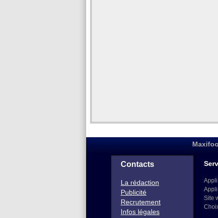
Maxifoo
Serv
Contacts
Appli
La rédaction
Appli
Publicité
Site 
Recrutement
Choi
Infos légales