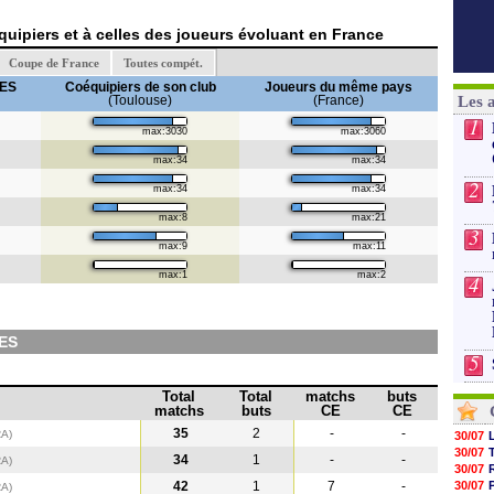
uipiers et à celles des joueurs évoluant en France
Coupe de France
Toutes compét.
RES
Coéquipiers de son club
Joueurs du même pays
(Toulouse)
(France)
Les 
1
max:3030
max:3060
max:34
max:34
2
max:34
max:34
max:8
max:21
3
max:9
max:11
max:1
max:2
4
RES
5
Total
Total
matchs
buts
matchs
buts
CE
CE
35
2
-
-
RA)
30/07
30/07
34
1
-
-
RA
)
30/07
42
1
7
-
30/07
RA
)