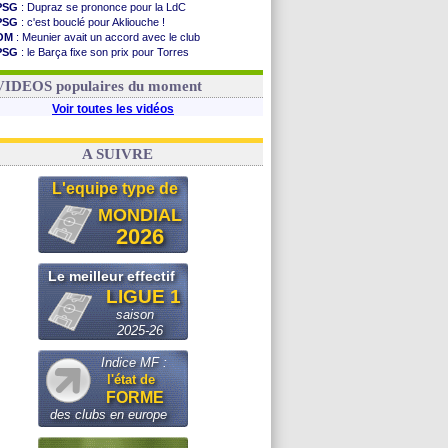
PSG
: Dupraz se prononce pour la LdC
PSG
: c'est bouclé pour Akliouche !
OM
: Meunier avait un accord avec le club
PSG
: le Barça fixe son prix pour Torres
OM
: accord de principe entre Rulli et Man City
Barça
: Torres souhaite rejoindre le PSG !
VIDEOS populaires du moment
Voir toutes les vidéos
A SUIVRE
L'equipe type de
MONDIAL
2026
Le meilleur effectif
LIGUE 1
saison
2025-26
Indice MF :
l'état de
FORME
des clubs en europe