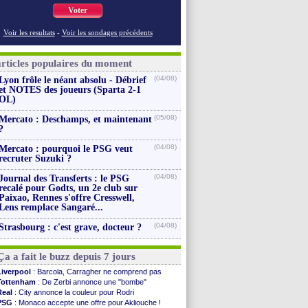
Voter
Voir les resultats
-
Voir les sondages précédents
articles populaires du moment
(04/08)
Lyon frôle le néant absolu - Débrief
et NOTES des joueurs (Sparta 2-1
OL)
(05/08)
Mercato : Deschamps, et maintenant
?
(04/08)
Mercato : pourquoi le PSG veut
recruter Suzuki ?
(04/08)
Journal des Transferts : le PSG
recalé pour Godts, un 2e club sur
Paixao, Rennes s'offre Cresswell,
Lens remplace Sangaré...
(04/08)
Strasbourg : c'est grave, docteur ?
Ça a fait le buzz depuis 7 jours
Liverpool
: Barcola, Carragher ne comprend pas
Tottenham
: De Zerbi annonce une "bombe"
Real
: City annonce la couleur pour Rodri
PSG
: Monaco accepte une offre pour Akliouche !