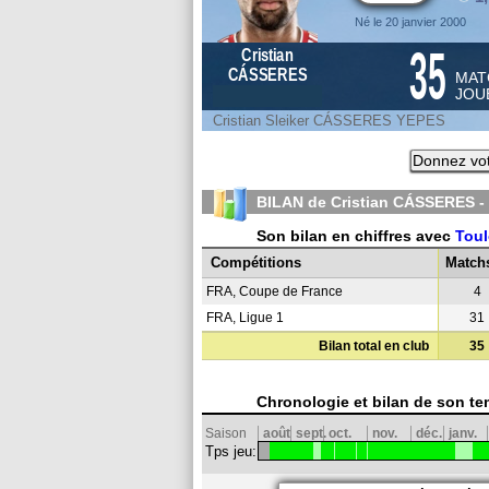
Né le 20 janvier 2000
35
Cristian
CÁSSERES
MAT
JOU
Cristian Sleiker CÁSSERES YEPES
Donnez vot
BILAN de Cristian CÁSSERES -
Son bilan en chiffres avec
Tou
Compétitions
Match
FRA, Coupe de France
4
FRA, Ligue 1
31
Bilan total en club
35
Chronologie et bilan de son te
Saison
août
sept.
oct.
nov.
déc.
janv.
Tps jeu: