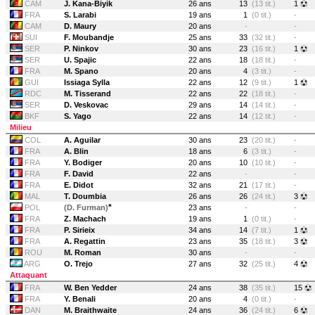
CAM
J. Kana-Biyik
26 ans
13
(13 tit.)
1
FRA
S. Larabi
19 ans
1
(0 tit.)
-
CAM
D. Maury
20 ans
-
-
SUI
F. Moubandje
25 ans
33
(32 tit.)
-
SER
P. Ninkov
30 ans
23
(16 tit.)
1
SER
U. Spajic
22 ans
18
(18 tit.)
-
FRA
M. Spano
20 ans
4
(3 tit.)
-
GUI
Issiaga Sylla
22 ans
12
(9 tit.)
1
RDC
M. Tisserand
22 ans
22
(18 tit.)
-
SER
D. Veskovac
29 ans
14
(14 tit.)
-
BKF
S. Yago
22 ans
14
(12 tit.)
-
Milieu
COL
A. Aguilar
30 ans
23
(20 tit.)
-
FRA
A. Blin
18 ans
6
(3 tit.)
-
FRA
Y. Bodiger
20 ans
10
(10 tit.)
-
FRA
F. David
22 ans
-
-
FRA
E. Didot
32 ans
21
(17 tit.)
-
MAL
T. Doumbia
26 ans
26
(24 tit.)
3
*
POL
(D. Furman)
23 ans
-
-
FRA
Z. Machach
19 ans
1
(0 tit.)
-
FRA
P. Sirieix
34 ans
14
(7 tit.)
1
FRA
A. Regattin
23 ans
35
(18 tit.)
3
ROU
M. Roman
30 ans
-
-
ARG
O. Trejo
27 ans
32
(25 tit.)
4
Attaquant
FRA
W. Ben Yedder
24 ans
38
(35 tit.)
15
FRA
Y. Benali
20 ans
4
(0 tit.)
-
DAN
M. Braithwaite
24 ans
36
(24 tit.)
6