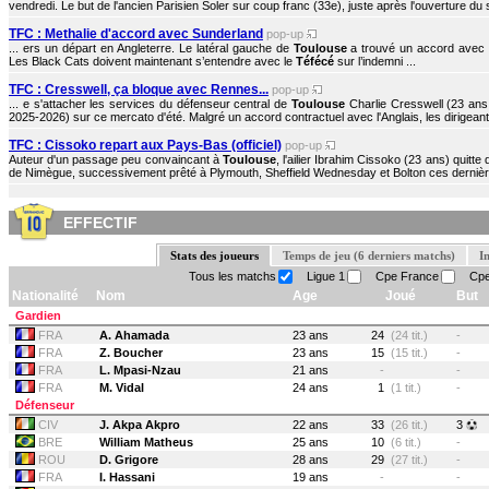
vendredi. Le but de l'ancien Parisien Soler sur coup franc (33e), juste après l'ouverture du 
TFC : Methalie d'accord avec Sunderland
pop-up
... ers un départ en Angleterre. Le latéral gauche de
Toulouse
a trouvé un accord avec 
Les Black Cats doivent maintenant s’entendre avec le
Téfécé
sur l’indemni ...
TFC : Cresswell, ça bloque avec Rennes...
pop-up
... e s'attacher les services du défenseur central de
Toulouse
Charlie Cresswell (23 ans
2025-2026) sur ce mercato d'été. Malgré un accord contractuel avec l'Anglais, les dirigeant
TFC : Cissoko repart aux Pays-Bas (officiel)
pop-up
Auteur d'un passage peu convaincant à
Toulouse
, l'ailier Ibrahim Cissoko (23 ans) quitte d
de Nimègue, successivement prêté à Plymouth, Sheffield Wednesday et Bolton ces dernière
EFFECTIF
Stats des joueurs
Temps de jeu (6 derniers matchs)
I
Tous les matchs
Ligue 1
Cpe France
Cpe
Nationalité
Nom
Age
Joué
But
Gardien
FRA
A. Ahamada
23 ans
24
(24 tit.)
-
FRA
Z. Boucher
23 ans
15
(15 tit.)
-
FRA
L. Mpasi-Nzau
21 ans
-
-
FRA
M. Vidal
24 ans
1
(1 tit.)
-
Défenseur
CIV
J. Akpa Akpro
22 ans
33
(26 tit.)
3
BRE
William Matheus
25 ans
10
(6 tit.)
-
ROU
D. Grigore
28 ans
29
(27 tit.)
-
FRA
I. Hassani
19 ans
-
-