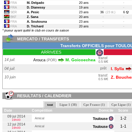
FRA
M. Delgado
20 ans
-
-
FRA
D. Dianessy
19 ans
-
-
SER
A. Pesic
23 ans
36
(23 tit.)
6
BKF
Z. Sana
20 ans
-
-
FRA
A. Soukouna
23 ans
-
-
FRA
D. Trichard
20 ans
-
-
* joueur ayant quitté le club en cours de saison
MERCATO / TRANSFERTS
Transferts OFFICIELS pour TOULO
ARRIVEES
transf.
14 juil.
M. Goicoechea
Arouca
(POR)
0.5 M€
04 juil.
prêt
I. Sylla
transf.
10 juin
Z. Bouche
0.5 M€
RESULTATS / CALENDRIER
tout
Ligue 1 (38)
Cpe France (1)
Cpe Ligue (1)
Date
Compétition
Domicile
Score
09 jui 2014
1-2
Amical
Toulouse
19h00
12 jui 2014
1-1
Amical
Toulouse
19h00