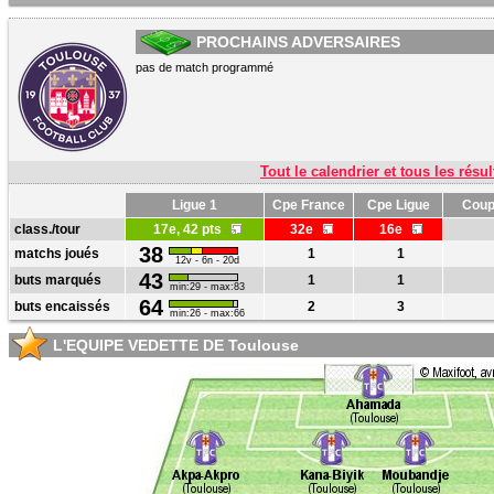
PROCHAINS ADVERSAIRES
pas de match programmé
Tout le calendrier et tous les résul
Ligue 1
Cpe France
Cpe Ligue
Coup
class./tour
17e, 42 pts
32e
16e
38
matchs joués
1
1
12v - 6n - 20d
43
buts marqués
1
1
min:29 - max:83
64
buts encaissés
2
3
min:26 - max:66
L'EQUIPE VEDETTE DE Toulouse