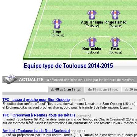
ACTUALITE
: la sélection des infos les + lues par les lecteurs de Maxifoot
du 08 aoû. au 19 jui.
du 18 jui. au 21 jun.
du 20 ju
TFC : accord proche pour Sion Oppong
pop-up
En quête d'un renfort offensif,
Toulouse
devrait mettre la main sur Sion Oppong (18 ans).
et Brommapojkarna sont proches d'un accord pour le transfert de l'international Espoi ...
TFC : Cresswell à Rennes, tous les détails
pop-up
... amedi (voir brève 09h45), le défenseur central de
Toulouse
Charlie Cresswell (23 ans
sur ce mercato d'été. Selon les informations du journaliste de The Athletic David Ornstein ce
Amical : Toulouse bat la Real Sociedad
pop-up
... uté sa préparation par un nul contre Rodez (1-1),
Toulouse
s'est offert un succès p