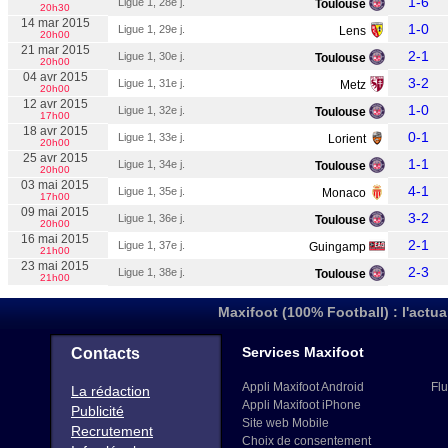
1-6
Ligue 1, 28e j.
Toulouse
20h30
14 mar 2015
1-0
Ligue 1, 29e j.
Lens
20h00
21 mar 2015
2-1
Ligue 1, 30e j.
Toulouse
20h00
04 avr 2015
3-2
Ligue 1, 31e j.
Metz
20h00
12 avr 2015
1-0
Ligue 1, 32e j.
Toulouse
17h00
18 avr 2015
0-1
Ligue 1, 33e j.
Lorient
20h00
25 avr 2015
1-1
Ligue 1, 34e j.
Toulouse
20h00
03 mai 2015
4-1
Ligue 1, 35e j.
Monaco
17h00
09 mai 2015
3-2
Ligue 1, 36e j.
Toulouse
20h00
16 mai 2015
2-1
Ligue 1, 37e j.
Guingamp
21h00
23 mai 2015
2-3
Ligue 1, 38e j.
Toulouse
21h00
Maxifoot (100% Football) : l'actua
Services Maxifoot
Contacts
Appli Maxifoot Android
Flu
La rédaction
Appli Maxifoot iPhone
Publicité
Site web Mobile
Recrutement
Choix de consentement