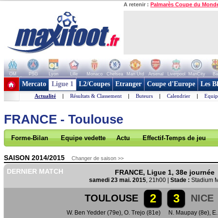
A retenir :
Palmarès Coupe du Mond
OM
PSG
Lyon
Lille
Monaco
Chelsea
Man Utd
Arsenal
Liverpool
ManCity
Ba
+ de clubs
Mercato
Ligue 1
L2/Coupes
Etranger
Coupe d'Europe
Les B
Actualité
|
Résultats & Classement
|
Buteurs
|
Calendrier
|
Equip
FRANCE - Toulouse
Forme-Bilan
Equipe vedette
Actu
Effectif-Temps de jeu
SAISON 2014/2015
Changer de saison >>
DERNIER MATCH
FRANCE, Ligue 1, 38e journée
samedi 23 mai. 2015
, 21h00 |
Stade :
Stadium M
2
3
TOULOUSE
NICE
W. Ben Yedder (79e)
,
O. Trejo (81e)
N. Maupay (8e)
,
E.