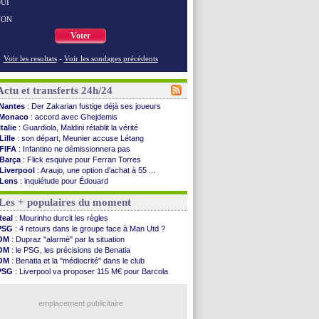
UI
NON
Voter
Voir les resultats
-
Voir les sondages précédents
Actu et transferts 24h/24
Nantes
: Der Zakarian fustige déjà ses joueurs
Monaco
: accord avec Ghejdemis
Italie
: Guardiola, Maldini rétablit la vérité
Lille
: son départ, Meunier accuse Létang
FIFA
: Infantino ne démissionnera pas
Barça
: Flick esquive pour Ferran Torres
Liverpool
: Araujo, une option d'achat à 55 ...
Lens
: inquiétude pour Édouard
Man Utd
: Vitek vendu à Middlesbrough (off.)
Les + populaires du moment
PSV
: Sano recruté pour 14,5 M€ (officiel)
OM
: Coventry pense à Angel Gomes
Real
: Mourinho durcit les règles
PSG
: Rafel Pol satisfait des progrès
PSG
: 4 retours dans le groupe face à Man Utd ?
Amical
: le Barça vainqueur puis battu
OM
: Dupraz "alarmé" par la situation
Inter
: Calhanoglu prêt à prolonger
OM
: le PSG, les précisions de Benatia
Nice
: Abdelmonem veut rester
OM
: Benatia et la "médiocrité" dans le club
L2
: le classement complet
PSG
: Liverpool va proposer 115 M€ pour Barcola
L2
: les résultats de la soirée
OM
: B. Genesio - "ce n'est pas idéal"
Amical
: Le Havre renversé par Oviedo
OM
: Côme pousse pour Gouiri
Amical
: Nice battu aux tirs au but
emplacement publicitaire
Benfica
: Ivanovic proche de Lens