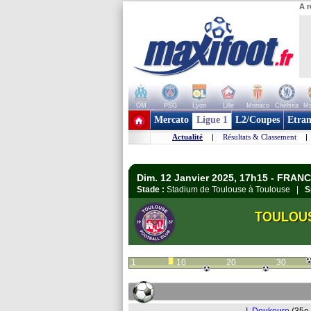
A r
OM
PSG
Lyon
Lille
Monaco
Chelsea
Ma
+ de clubs
Mercato
Ligue 1
L2/Coupes
Etran
Actualité
|
Résultats & Classement
|
Dim. 12 Janvier 2025, 17h15 - FRANC
Stade :
Stadium de Toulouse à Toulouse |
S
TOULOU
1
10
20
30