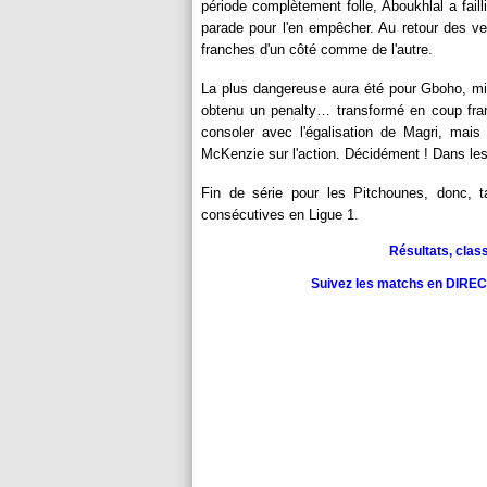
période complètement folle, Aboukhlal a faill
parade pour l'en empêcher. Au retour des ves
franches d'un côté comme de l'autre.
La plus dangereuse aura été pour Gboho, mis e
obtenu un penalty… transformé en coup fra
consoler avec l'égalisation de Magri, mais
McKenzie sur l'action. Décidément ! Dans les 
Fin de série pour les Pitchounes, donc, ta
consécutives en Ligue 1.
Résultats, clas
Suivez les matchs en DIRECT 