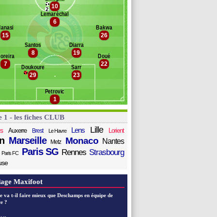
jc
10
Banc des remplaçants
Strasbourg
2
abicka
Lemaréchal
6
wanga
gri
anasi
Bakwa
ohnsson
enreau
15
26
ow
Santos
Diarra
ebas
8
19
oreira
Doué
l Mourabet
7
22
lla
Doukoure
Sarr
29
23
iongu
bol
Petrovic
enaya
1
e 1 - les fiches CLUB
Lille
Lens
s
Auxerre
Lorient
Brest
Le Havre
n
Marseille
Monaco
Nantes
Metz
Paris SG
Rennes
Strasbourg
Paris FC
use
age Maxifoot
e va t-il faire mieux que Deschamps en équipe de
e ?