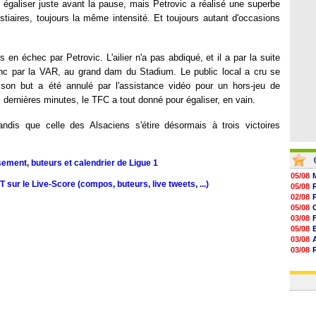
08/08
i égaliser juste avant la pause, mais Petrovic a réalisé une superbe
08/08
tiaires, toujours la même intensité. Et toujours autant d'occasions
08/08
08/08
n échec par Petrovic. L'ailier n'a pas abdiqué, et il a par la suite
nc par la VAR, au grand dam du Stadium. Le public local a cru se
 son but a été annulé par l'assistance vidéo pour un hors-jeu de
dernières minutes, le TFC a tout donné pour égaliser, en vain.
ndis que celle des Alsaciens s'étire désormais à trois victoires
sement, buteurs et calendrier de Ligue 1
05/08
sur le Live-Score (compos, buteurs, live tweets, ...)
05/08
02/08
05/08
03/08
05/08
03/08
03/08
06/08
03/08