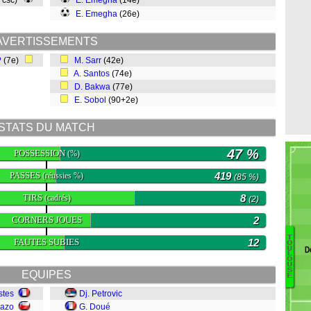
, csc)
E. Emegha
(14e)
E. Emegha
(26e)
AVERTISSEMENTS
?
(7e)
M. Sarr
(42e)
A. Santos
(74e)
D. Bakwa
(77e)
E. Sobol
(90+2e)
STATS DU MATCH
47 %
POSSESSION
(%)
PASSES
419
(réussies %)
(85 %)
TIRS
8
(cadrés)
(2)
CORNERS JOUES
2
T
FAUTES SUBIES
12
O
D
U
M
L
O
U
S
EQUIPES
E
M
stes
Dj. Petrovic
E
uazo
G. Doué