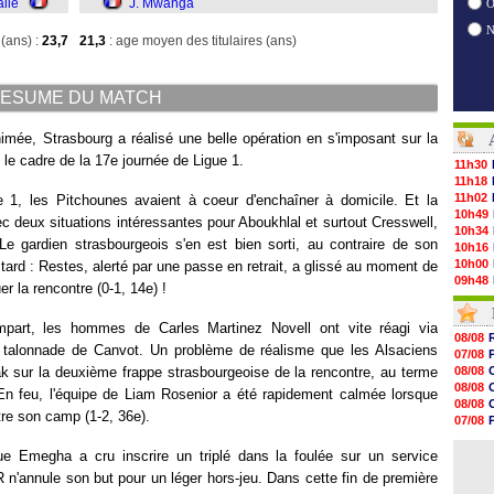
alie
J. Mwanga
O
(ans) :
23,7
21,3
: age moyen des titulaires (ans)
ESUME DU MATCH
imée, Strasbourg a réalisé une belle opération en s'imposant sur la
le cadre de la 17e journée de Ligue 1.
11h30
11h18
11h02
 1, les Pitchounes avaient à coeur d'enchaîner à domicile. Et la
10h49
c deux situations intéressantes pour Aboukhlal et surtout Cresswell,
10h34
 Le gardien strasbourgeois s'en est bien sorti, au contraire de son
10h16
10h00
ard : Restes, alerté par une passe en retrait, a glissé au moment de
09h48
r la rencontre (0-1, 14e) !
09h25
09h10
mpart, les hommes de Carles Martinez Novell ont vite réagi via
08h52
08/08
08/08
e talonnade de Canvot. Un problème de réalisme que les Alsaciens
07/08
08/08
eak sur la deuxième frappe strasbourgeoise de la rencontre, au terme
08/08
08/08
08/08
! En feu, l'équipe de Liam Rosenior a été rapidement calmée lorsque
08/08
08/08
08/08
re son camp (1-2, 36e).
07/08
08/08
07/08
08/08
08/08
e Emegha a cru inscrire un triplé dans la foulée sur un service
08/08
 n'annule son but pour un léger hors-jeu. Dans cette fin de première
08/08