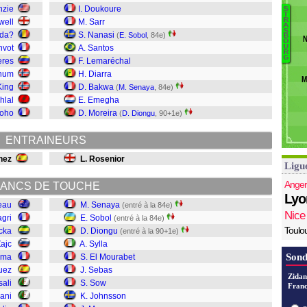
Za
nzie
I. Doukoure
S
T
B
R
well
M. Sarr
A
M
S
Ma
kda?
S. Nanasi
(
E. Sobol
, 84e)
B
N
O
J
G
nvot
A. Santos
U
R
S
G
eres
F. Lemaréchal
S
num
H. Diarra
M
E
King
D. Bakwa
(
M. Senaya
, 84e)
Sy
hlal
E. Emegha
D
boho
D. Moreira
(
D. Diongu
, 90+1e)
So
S
ENTRAINEURS
nez
L. Rosenior
Ligu
Anger
ANCS DE TOUCHE
Lyo
eau
M. Senaya
(entré à la 84e)
Nice
agri
E. Sobol
(entré à la 84e)
Toulo
cka
D. Diongu
(entré à la 90+1e)
Zajc
A. Sylla
Sond
uma
S. El Mourabet
uez
J. Sebas
Zidan
ali
S. Sow
Franc
ani
K. Johnsson