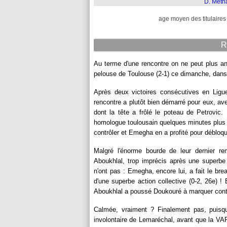
D. Meth
age moyen des titulaires 
R
Au terme d'une rencontre on ne peut plus an
pelouse de Toulouse (2-1) ce dimanche, dans 
Après deux victoires consécutives en Ligue
rencontre a plutôt bien démarré pour eux, ave
dont la tête a frôlé le poteau de Petrovic.
homologue toulousain quelques minutes plus t
contrôler et Emegha en a profité pour débloque
Malgré l'énorme bourde de leur dernier re
Aboukhlal, trop imprécis après une superb
n'ont pas : Emegha, encore lui, a fait le br
d'une superbe action collective (0-2, 26e) 
Aboukhlal a poussé Doukouré à marquer cont
Calmée, vraiment ? Finalement pas, puisqu
involontaire de Lemaréchal, avant que la VAR