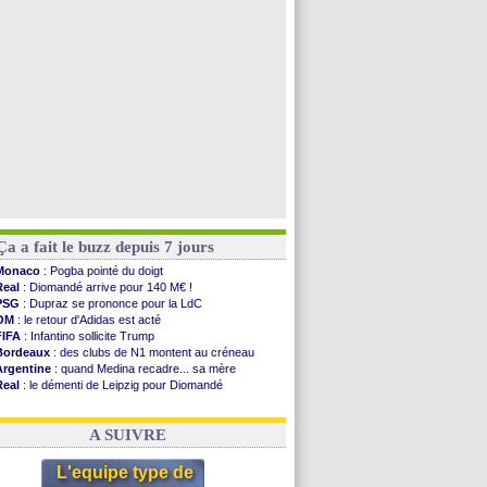
OM
: Dupraz "alarmé" par la situation
Atletico
: Alvarez, le Barça va revoir son offre
Lorient
: Mbamba prêté par Leverkusen (officiel)
Amical
: le Real bat Ferencvaros
Voir les brèves précédentes
Ça a fait le buzz depuis 7 jours
Monaco
: Pogba pointé du doigt
Real
: Diomandé arrive pour 140 M€ !
PSG
: Dupraz se prononce pour la LdC
OM
: le retour d'Adidas est acté
FIFA
: Infantino sollicite Trump
Bordeaux
: des clubs de N1 montent au créneau
Argentine
: quand Medina recadre... sa mère
Real
: le démenti de Leipzig pour Diomandé
OM
: le club prêt à libérer Kondogbia ?
OM
: Paixão attire un 2e club anglais
A SUIVRE
L'equipe type de