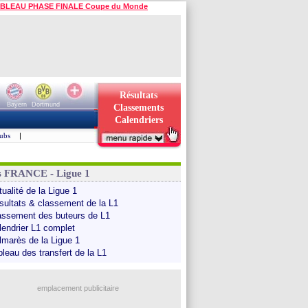
BLEAU PHASE FINALE Coupe du Monde
Résultats
Bayern
Dortmund
Classements
Calendriers
ubs
|
s FRANCE - Ligue 1
ualité de la Ligue 1
sultats & classement de la L1
assement des buteurs de L1
lendrier L1 complet
lmarès de la Ligue 1
bleau des transfert de la L1
emplacement publicitaire