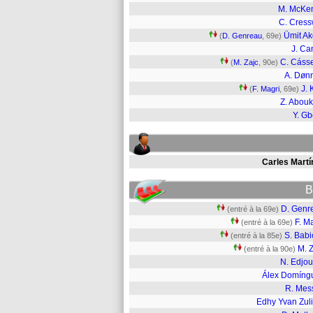
M. McKe
C. Cress
Ümit A
(
D. Genreau
, 69e)
J. Ca
C. Cáss
(
M. Zajc
, 90e)
A. Døn
J. 
(
F. Magri
, 69e)
Z. Abouk
Y. G
Carles Martí
B
D. Genr
(entré à la 69e)
F. M
(entré à la 69e)
S. Babi
(entré à la 85e)
M. 
(entré à la 90e)
N. Edjo
Álex Domíng
R. Mess
Edhy Yvan Zuli