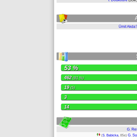
I. Doukoure
(35e
Ümit Akda
53 %
462
(81 %)
19
(5)
3
14
G. Re
G. S
(
S. Babicka
, 85e)