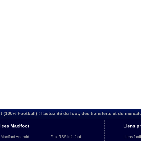
t (100% Football) : l'actualité du foot, des transferts et du mercat
ices Maxifoot
Liens pr
 Maxifoot Android
Flux RSS info foot
Liens foot