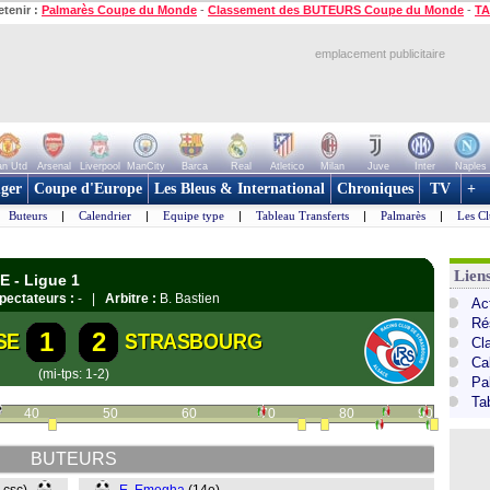
etenir :
Palmarès Coupe du Monde
-
Classement des BUTEURS Coupe du Monde
-
TA
emplacement publicitaire
n Utd
Arsenal
Liverpool
ManCity
Barca
Real
Atletico
Milan
Juve
Inter
Naples
ger
Coupe d'Europe
Les Bleus & International
Chroniques
TV
+
Buteurs
|
Calendrier
|
Equipe type
|
Tableau Transferts
|
Palmarès
|
Les Cl
Lien
E - Ligue 1
pectateurs :
- |
Arbitre :
B. Bastien
Act
Ré
1
2
SE
STRASBOURG
Cl
Ca
(mi-tps: 1-2)
Pa
Ta
40
50
60
70
80
90
BUTEURS