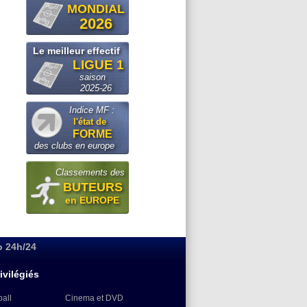
MONDIAL
2026
Le meilleur effectif
LIGUE 1
saison
2025-26
Indice MF :
l'état de
FORME
des clubs en europe
Classements des
BUTEURS
en EUROPE
o 24h/24
ivilégiés
ball
Cinema et DVD