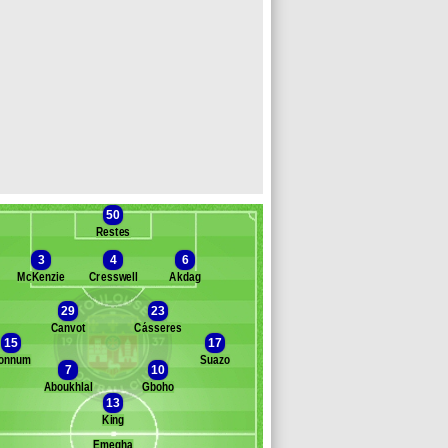
50
Restes
3
4
6
McKenzie
Cresswell
Akdag
29
23
Canvot
Cásseres
Banc des remplaçants
Toulouse
15
17
onnum
Suazo
ethalie
7
10
Edhy Yvan Zuliani
Aboukhlal
Gboho
13
essali
King
Álex Domínguez
djouma
Emegha