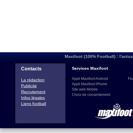
Maxifoot (100% Football) : l'actua
Services Maxifoot
Contacts
Appli Maxifoot Android
Flu
La rédaction
Appli Maxifoot iPhone
Publicité
Site web Mobile
Recrutement
Choix de consentement
Infos légales
Liens football