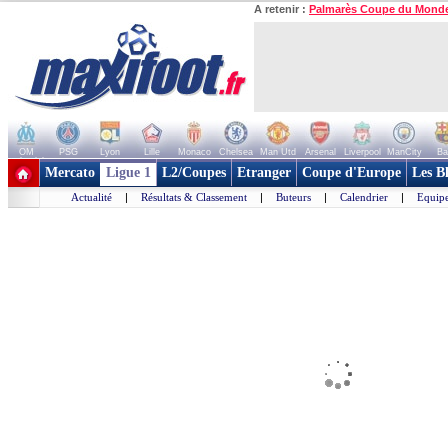
A retenir :
Palmarès Coupe du Mond
OM
PSG
Lyon
Lille
Monaco
Chelsea
Man Utd
Arsenal
Liverpool
ManCity
Ba
+ de clubs
Mercato
Ligue 1
L2/Coupes
Etranger
Coupe d'Europe
Les B
Actualité
|
Résultats & Classement
|
Buteurs
|
Calendrier
|
Equipe