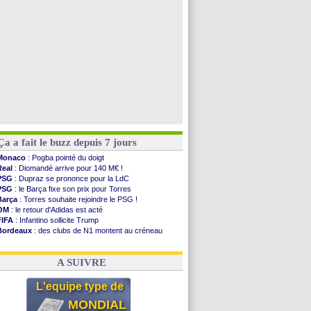
PSG
: Nsoki va signer en Croatie
Arsenal
: Naples vise Gabriel Jesus
Voir les brèves précédentes
Ça a fait le buzz depuis 7 jours
Monaco
: Pogba pointé du doigt
Real
: Diomandé arrive pour 140 M€ !
PSG
: Dupraz se prononce pour la LdC
PSG
: le Barça fixe son prix pour Torres
Barça
: Torres souhaite rejoindre le PSG !
OM
: le retour d'Adidas est acté
FIFA
: Infantino sollicite Trump
Bordeaux
: des clubs de N1 montent au créneau
Argentine
: quand Medina recadre... sa mère
Real
: le démenti de Leipzig pour Diomandé
A SUIVRE
L'equipe type de
MONDIAL