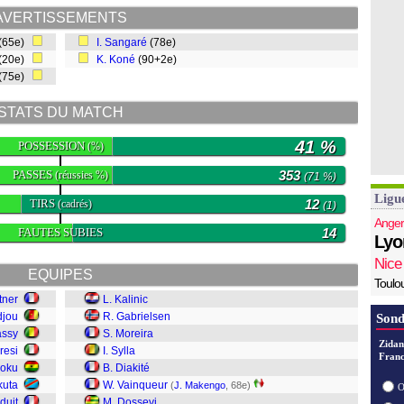
AVERTISSEMENTS
(65e)
I. Sangaré
(78e)
(20e)
K. Koné
(90+2e)
(75e)
STATS DU MATCH
41 %
POSSESSION
(%)
PASSES
353
(réussies %)
(71 %)
Ligu
TIRS
12
(cadrés)
(1)
Anger
FAUTES SUBIES
14
Lyo
Nice
EQUIPES
Toulo
tner
L. Kalinic
djou
R. Gabrielsen
Sond
assy
S. Moreira
Zidan
resi
I. Sylla
Franc
poku
B. Diakité
kuta
W. Vainqueur
(
J. Makengo
, 68e)
O
duit
M. Dossevi