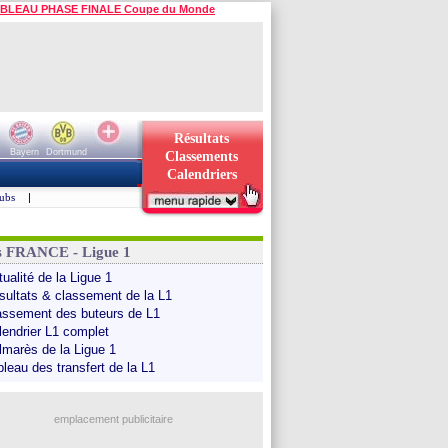
BLEAU PHASE FINALE Coupe du Monde
Résultats
Bayern
Dortmund
Classements
Calendriers
ubs
|
s FRANCE - Ligue 1
ualité de la Ligue 1
sultats & classement de la L1
assement des buteurs de L1
lendrier L1 complet
lmarès de la Ligue 1
bleau des transfert de la L1
emplacement publicitaire