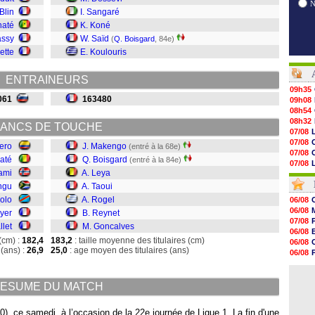
Blin
I. Sangaré
naté
K. Koné
assy
W. Saïd
(
Q. Boisgard
, 84e)
ette
E. Koulouris
ENTRAINEURS
09h35
061
163480
09h08
08h54
08h32
ANCS DE TOUCHE
07/08
07/08
tero
J. Makengo
(entré à la 68e)
07/08
baté
Q. Boisgard
(entré à la 84e)
07/08
ami
A. Leya
07/08
07/08
ngu
A. Taoui
07/08
V
kolo
A. Rogel
06/08
07/08
06/08
yer
B. Reynet
07/08
07/08
llet
M. Goncalves
07/08
06/08
07/08
(cm) :
182,4
183,2
: taille moyenne des titulaires (cm)
06/08
07/08
(ans) :
26,9
25,0
: age moyen des titulaires (ans)
06/08
07/08
07/08
07/08
06/08
07/08
ESUME DU MATCH
07/08
07/08
07/08
0), ce samedi, à l’occasion de la 22e journée de Ligue 1. La fin d'une