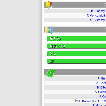
B. Dibassy
T. Monconduit
S. Guirassy
59 %
498
(77 %)
9
(4)
15
R. Gur
A. Che
B. Dib
A. Calab
N. O
G. Ka
(
F. Diabaté
, 82e)
T. Moncon