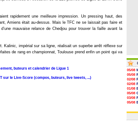
07/08
07/08
aient rapidement une meilleure impression. Un pressing haut, des
t, Amiens était au-dessus. Mais le TFC ne se laissait pas faire et
er d’une mauvaise relance de Chedjou pour trouver la faille avant la
 Kalinic, impérial sur sa ligne, réalisait un superbe arrêt réflexe sur
éfaites de rang en championnat, Toulouse prend enfin un point qui va
sement, buteurs et calendrier de Ligue 1
05/08
05/08
sur le Live-Score (compos, buteurs, live tweets, ...)
02/08
02/08
01/08
05/08
03/08
05/08
03/08
03/08