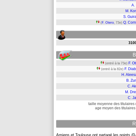
A. 
M. Ko
S. Guir
Q. Corn
(
F. Otero
, 73e)
310
B
F. O
(entré à la 73e)
F. Dia
(entré à la 82e)
H. Alees
B. Zu
C. A
M. Dre
C. Ja
taille moyenne des titulaires 
age moyen des titulaires 
R
Amiens et Toulouse ont partagé les points (0-