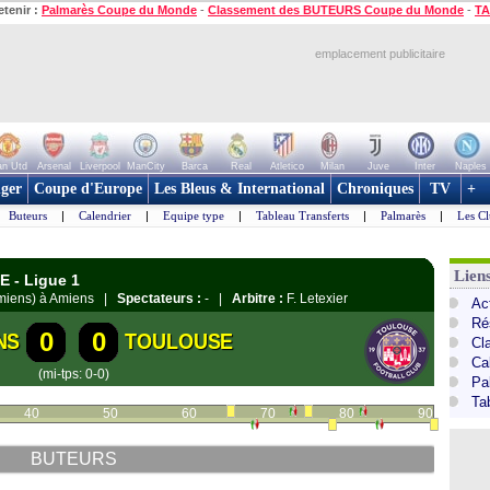
etenir :
Palmarès Coupe du Monde
-
Classement des BUTEURS Coupe du Monde
-
TA
emplacement publicitaire
n Utd
Arsenal
Liverpool
ManCity
Barca
Real
Atletico
Milan
Juve
Inter
Naples
ger
Coupe d'Europe
Les Bleus & International
Chroniques
TV
+
Buteurs
|
Calendrier
|
Equipe type
|
Tableau Transferts
|
Palmarès
|
Les Cl
Lien
E - Ligue 1
(Amiens) à Amiens |
Spectateurs :
- |
Arbitre :
F. Letexier
Act
Ré
0
0
NS
TOULOUSE
Cl
Ca
(mi-tps: 0-0)
Pa
Ta
40
50
60
70
80
90
BUTEURS