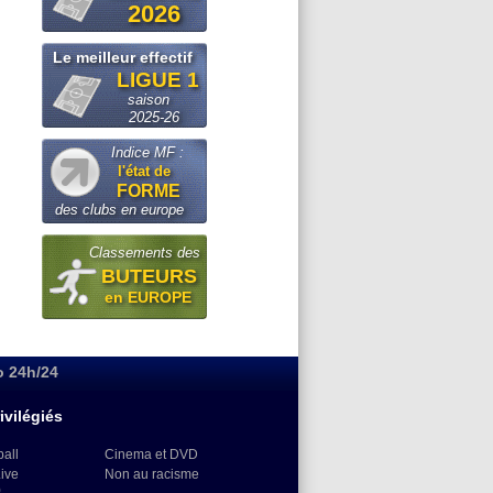
2026
Le meilleur effectif
LIGUE 1
saison
2025-26
Indice MF :
l'état de
FORME
des clubs en europe
Classements des
BUTEURS
en EUROPE
o 24h/24
ivilégiés
ball
Cinema et DVD
Live
Non au racisme
)