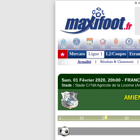
A r
OM
PSG
Lyon
Lille
Monaco
Chelsea
Ma
+ de clubs
Mercato
Ligue 1
L2/Coupes
Etran
Actualité
|
Résultats & Classement
|
Sam. 01 Février 2020, 20h00 - FRANC
Stade :
Stade Cr?dit Agricole de la Licorne 
AMIE
1
10
20
30