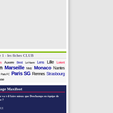
e 1 - les fiches CLUB
Lille
Lens
s
Auxerre
Lorient
Brest
Le Havre
n
Marseille
Monaco
Nantes
Metz
Paris SG
Rennes
Strasbourg
Paris FC
use
age Maxifoot
e va t-il faire mieux que Deschamps en équipe de
e ?
UI