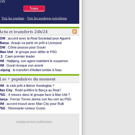
NON
Voter
Voir les resultats
-
Voir les sondages précédents
Actu et transferts 24h/24
OM
: accord avec la Real Sociedad pour Aguerd
Barça
: Araujo va partir en prêt à Liverpool
OM
: Côme pousse pour Gouiri
Man Utd
: le groupe pour défier le PSG
L3
: Caen premier leader
OM
: Højbjerg, son agent maintient le suspense
OM
: Gouiri évoque son avenir
Leipzig
: le transfert d'Asllani tombe à l'eau
L3
: 1ère utilisation du Football Video Support
Les + populaires du moment
OM
: Benatia envoie une pique à Longoria
illarreal
: Al-Ahli veut Pape Gueye
OM
: le club prêt à libérer Kondogbia ?
Lyon
: la dernière saison de Fonseca ?
Man City
: Rodri préfère le Barça au Real !
OM
: un nouveau prétendant pour Højbjerg
PSG
: 4 retours dans le groupe face à Man Utd ?
Brest
: un gardien norvégien en approche ?
Barça
: Ferran Torres donne son feu vert au PSG
OM
: McCourt a versé 120 M€ en 2026
OM
: accord trouvé avec Man City pour Rulli
PSG
: 4 retours dans le groupe face à Man Utd ...
PSG
: l'étonnante rumeur Gusto
Nice
: Kevin Carlos va partir en Italie
OM
: Lucas Perri a été approché
L1
: prison avec sursis requis contre un arbitre
OM
: une offre pour Bulka
Leganés
: c'est signé pour Luca Zidane (off.)
emplacement publicitaire
Atletico
: Ruggeri en route pour Aston Villa
Monaco
: Filipe Luis soutient Biereth
Lyon
: Mangala prêté à Getafe (officiel)