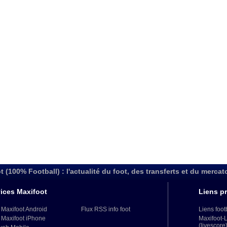
t (100% Football) : l'actualité du foot, des transferts et du mercat
ices Maxifoot
Liens pr
 Maxifoot Android
Flux RSS info foot
Liens foot
 Maxifoot iPhone
Maxifoot-
(livescore