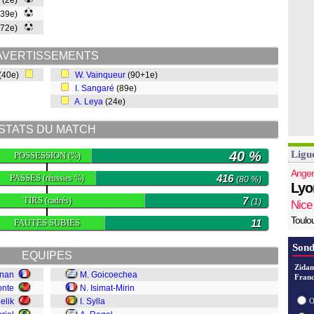
(2e)
(39e)
(72e)
AVERTISSEMENTS
(40e)
W. Vainqueur
(90+1e)
I. Sangaré
(89e)
A. Leya
(24e)
STATS DU MATCH
40 %
Ligu
POSSESSION
(%)
Anger
PASSES
416
(réussies %)
(80 %)
Lyo
TIRS
7
(cadrés)
(1)
Nice
Toulo
FAUTES SUBIES
11
Sond
EQUIPES
Zidan
gnan
M. Goicoechea
Franc
onte
N. Isimat-Mirin
elik
I. Sylla
O