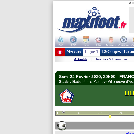
A r
OM
PSG
Lyon
Lille
Monaco
Chelsea
Ma
+ de clubs
Mercato
Ligue 1
L2/Coupes
Etran
Actualité
|
Résultats & Classement
|
Sam. 22 Février 2020, 20h00 - FRANC
Stade :
Stade Pierre-Mauroy (Villeneuve d'As
LIL
1
10
20
30