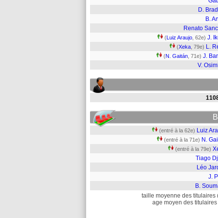
Gab
D. Brad
B. A
Renato San
J. I
(
Luiz Araujo
, 62e)
L. 
(
Xeka
, 79e)
J. B
(
N. Gaitán
, 71e)
V. Osi
110
B
Luiz Ar
(entré à la 62e)
N. Gai
(entré à la 71e)
X
(entré à la 79e)
Tiago Dj
Léo Jar
J. 
B. Soum
taille moyenne des titulaires 
age moyen des titulaires 