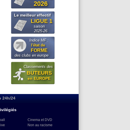
2026
Le meilleur effectif
LIGUE 1
saison
2025-26
Indice MF :
l'état de
FORME
des clubs en europe
Classements des
BUTEURS
en EUROPE
o 24h/24
ivilégiés
ball
Cinema et DVD
Live
Non au racisme
)