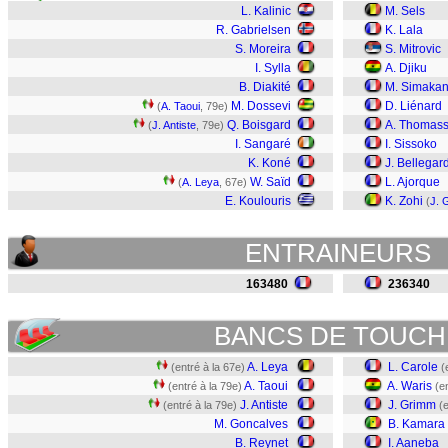
L. Kalinic
M. Sels
R. Gabrielsen
K. Lala
S. Moreira
S. Mitrovic
I. Sylla
A. Djiku
B. Diakité
M. Simaka
M. Dossevi
D. Liénard
(
A. Taoui
, 79e)
Q. Boisgard
A. Thomas
(
J. Antiste
, 79e)
I. Sangaré
I. Sissoko
K. Koné
J. Bellegar
W. Saïd
L. Ajorque
(
A. Leya
, 67e)
E. Koulouris
K. Zohi
(
J. 
ENTRAINEURS
163480
236340
BANCS DE TOUCH
A. Leya
L. Carole
(entré à la 67e)
(
A. Taoui
A. Waris
(entré à la 79e)
(e
J. Antiste
J. Grimm
(entré à la 79e)
(
M. Goncalves
B. Kamara
B. Reynet
I. Aaneba