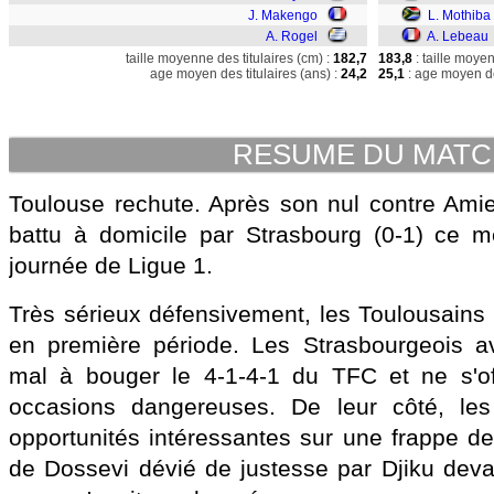
J. Makengo
L. Mothiba
A. Rogel
A. Lebeau
taille moyenne des titulaires (cm) :
182,7
183,8
: taille moye
age moyen des titulaires (ans) :
24,2
25,1
: age moyen de
RESUME DU MAT
Toulouse rechute. Après son nul contre Amie
battu à domicile par Strasbourg (0-1) ce m
journée de Ligue 1.
Très sérieux défensivement, les Toulousains 
en première période. Les Strasbourgeois 
mal à bouger le 4-1-4-1 du TFC et ne s'off
occasions dangereuses. De leur côté, les
opportunités intéressantes sur une frappe de
de Dossevi dévié de justesse par Djiku devan