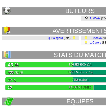
BUTEURS
A. Waris
(75
AVERTISSEMENT
Q. Boisgard
(59e)
I. Sissoko
(9
L. Carole
(8
STATS DU MATC
45 %
POSSESSION
(%)
406
PASSES
(réussies %)
(82 %)
12
TIRS
(cadrés)
(1)
10
FAUTES SUBIES
EQUIPES