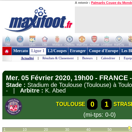
A retenir :
Palmarès Coupe du Mond
OM
PSG
Lyon
Lille
Monaco
Chelsea
Man Utd
Arsenal
Liverpool
ManCity
Ba
+ de clubs
Mercato
Ligue 1
L2/Coupes
Etranger
Coupe d'Europe
Les B
Actualité
|
Résultats & Classement
|
Buteurs
|
Calendrier
|
Equip
Mer. 05 Février 2020, 19h00 - FRANCE -
Stade :
Stadium de Toulouse (Toulouse) à To
- |
Arbitre :
K. Abed
0
1
TOULOUSE
STRAS
(mi-tps: 0-0)
1
10
20
30
40
50
6