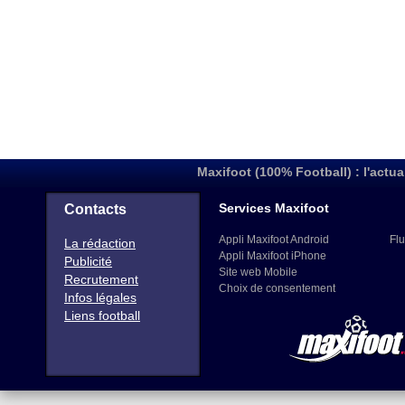
Maxifoot (100% Football) : l'actua
Services Maxifoot
Contacts
Appli Maxifoot Android
Flu
La rédaction
Appli Maxifoot iPhone
Publicité
Site web Mobile
Recrutement
Choix de consentement
Infos légales
Liens football