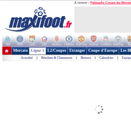
A retenir :
Palmarès Coupe du Mond
OM
PSG
Lyon
Lille
Monaco
Chelsea
Man Utd
Arsenal
Liverpool
ManCity
Ba
+ de clubs
Mercato
Ligue 1
L2/Coupes
Etranger
Coupe d'Europe
Les B
Actualité
|
Résultats & Classement
|
Buteurs
|
Calendrier
|
Equipe