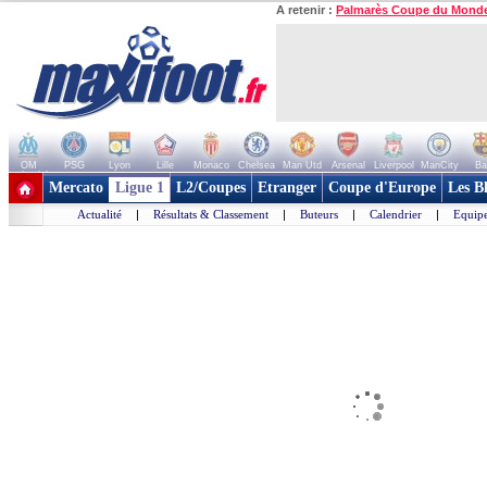
A retenir :
Palmarès Coupe du Mond
OM
PSG
Lyon
Lille
Monaco
Chelsea
Man Utd
Arsenal
Liverpool
ManCity
Ba
+ de clubs
Mercato
Ligue 1
L2/Coupes
Etranger
Coupe d'Europe
Les B
Actualité
|
Résultats & Classement
|
Buteurs
|
Calendrier
|
Equipe