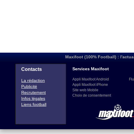
Maxifoot (100% Football) : l'actua
Services Maxifoot
Contacts
Appli Maxifoot Android
Flu
La rédaction
Appli Maxifoot iPhone
Publicité
Site web Mobile
Recrutement
Choix de consentement
Infos légales
Liens football