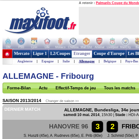
A retenir :
Palmarès Coupe du Mond
OM
PSG
Lyon
Lille
Monaco
Chelsea
Man Utd
Arsenal
Liverpool
ManCity
Ba
+ de clubs
Mercato
Ligue 1
L2/Coupes
Etranger
Coupe d'Europe
Les B
Angleterre
|
Espagne
|
Italie
|
Allemagne
|
Belgique
|
Pays-Bas
ALLEMAGNE - Fribourg
Forme-Bilan
Actu
Effectif-Temps de jeu
Tous les matchs
SAISON 2013/2014
Changer de saison >>
DERNIER MATCH
ALLEMAGNE, Bundesliga, 34e jour
samedi 10 mai. 2014
, 15h30 |
Stade :
HDI-A
3
2
HANOVRE 96
FRIB
S. Huszti (45e)
,
A. Rudnevs (65e)
,
E. Prib (80e)
J. Schmid (50e)
,
P.