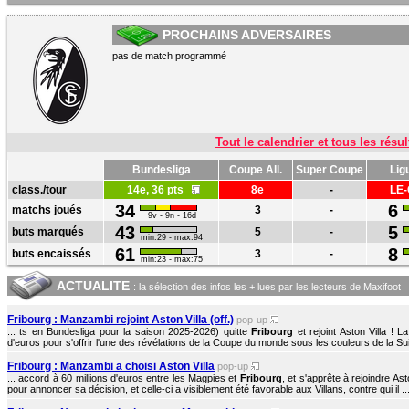
PROCHAINS ADVERSAIRES
pas de match programmé
Tout le calendrier et tous les résul
Bundesliga
Coupe All.
Super Coupe
Lig
class./tour
14e, 36 pts
8e
-
LE-
34
6
matchs joués
3
-
9v - 9n - 16d
43
5
buts marqués
5
-
min:29 - max:94
61
8
buts encaissés
3
-
min:23 - max:75
ACTUALITE
: la sélection des infos les + lues par les lecteurs de Maxifoot
Fribourg : Manzambi rejoint Aston Villa (off.)
pop-up
... ts en Bundesliga pour la saison 2025-2026) quitte
Fribourg
et rejoint Aston Villa ! 
d'euros pour s'offrir l'une des révélations de la Coupe du monde sous les couleurs de la Sui
Fribourg : Manzambi a choisi Aston Villa
pop-up
... accord à 60 millions d'euros entre les Magpies et
Fribourg
, et s'apprête à rejoindre Asto
pour annoncer sa décision, et celle-ci a visiblement été favorable aux Villans, contre qui il ..