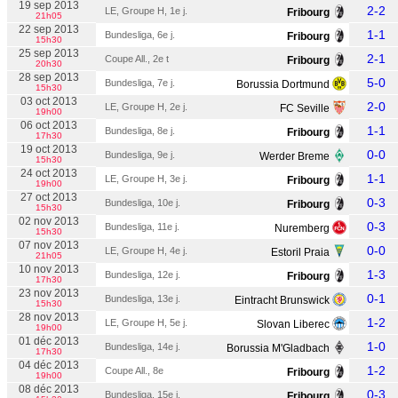
19 sep 2013
2-2
LE, Groupe H, 1e j.
Fribourg
21h05
22 sep 2013
1-1
Bundesliga, 6e j.
Fribourg
15h30
25 sep 2013
2-1
Coupe All., 2e t
Fribourg
20h30
28 sep 2013
5-0
Bundesliga, 7e j.
Borussia Dortmund
15h30
03 oct 2013
2-0
LE, Groupe H, 2e j.
FC Seville
19h00
06 oct 2013
1-1
Bundesliga, 8e j.
Fribourg
17h30
19 oct 2013
0-0
Bundesliga, 9e j.
Werder Breme
15h30
24 oct 2013
1-1
LE, Groupe H, 3e j.
Fribourg
19h00
27 oct 2013
0-3
Bundesliga, 10e j.
Fribourg
15h30
02 nov 2013
0-3
Bundesliga, 11e j.
Nuremberg
15h30
07 nov 2013
0-0
LE, Groupe H, 4e j.
Estoril Praia
21h05
10 nov 2013
1-3
Bundesliga, 12e j.
Fribourg
17h30
23 nov 2013
0-1
Bundesliga, 13e j.
Eintracht Brunswick
15h30
28 nov 2013
1-2
LE, Groupe H, 5e j.
Slovan Liberec
19h00
01 déc 2013
1-0
Bundesliga, 14e j.
Borussia M'Gladbach
17h30
04 déc 2013
1-2
Coupe All., 8e
Fribourg
19h00
08 déc 2013
0-3
Bundesliga, 15e j.
Fribourg