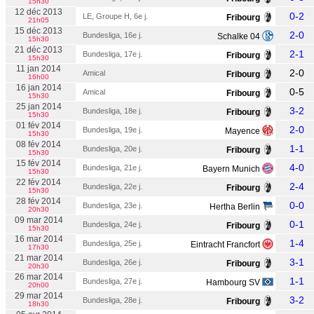
15h30
12 déc 2013
0-2
LE, Groupe H, 6e j.
Fribourg
21h05
15 déc 2013
2-0
Bundesliga, 16e j.
Schalke 04
15h30
21 déc 2013
2-1
Bundesliga, 17e j.
Fribourg
15h30
11 jan 2014
2-0
Amical
Fribourg
16h00
16 jan 2014
0-5
Amical
Fribourg
15h30
25 jan 2014
3-2
Bundesliga, 18e j.
Fribourg
15h30
01 fév 2014
2-0
Bundesliga, 19e j.
Mayence
15h30
08 fév 2014
1-1
Bundesliga, 20e j.
Fribourg
15h30
15 fév 2014
4-0
Bundesliga, 21e j.
Bayern Munich
15h30
22 fév 2014
2-4
Bundesliga, 22e j.
Fribourg
15h30
28 fév 2014
0-0
Bundesliga, 23e j.
Hertha Berlin
20h30
09 mar 2014
0-1
Bundesliga, 24e j.
Fribourg
15h30
16 mar 2014
1-4
Bundesliga, 25e j.
Eintracht Francfort
17h30
21 mar 2014
3-1
Bundesliga, 26e j.
Fribourg
20h30
26 mar 2014
1-1
Bundesliga, 27e j.
Hambourg SV
20h00
29 mar 2014
3-2
Bundesliga, 28e j.
Fribourg
18h30