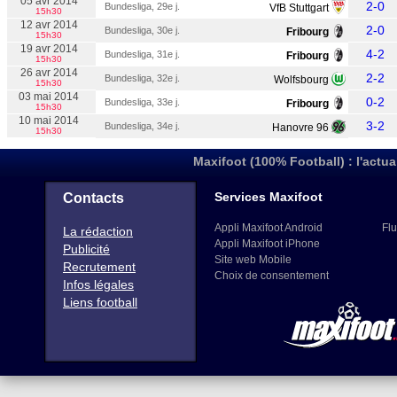
05 avr 2014
2-0
Bundesliga, 29e j.
VfB Stuttgart
15h30
12 avr 2014
2-0
Bundesliga, 30e j.
Fribourg
15h30
19 avr 2014
4-2
Bundesliga, 31e j.
Fribourg
15h30
26 avr 2014
2-2
Bundesliga, 32e j.
Wolfsbourg
15h30
03 mai 2014
0-2
Bundesliga, 33e j.
Fribourg
15h30
10 mai 2014
3-2
Bundesliga, 34e j.
Hanovre 96
15h30
Maxifoot (100% Football) : l'actua
Services Maxifoot
Contacts
Appli Maxifoot Android
Flu
La rédaction
Appli Maxifoot iPhone
Publicité
Site web Mobile
Recrutement
Choix de consentement
Infos légales
Liens football