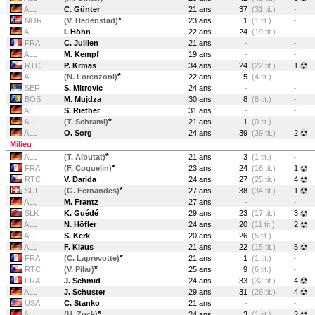
ALL
C. Günter
21 ans
37
(31 tit.)
-
*
NOR
(V. Hedenstad)
23 ans
1
(1 tit.)
-
ALL
I. Höhn
22 ans
24
(19 tit.)
-
FRA
C. Jullien
21 ans
-
-
ALL
M. Kempf
19 ans
-
-
RTC
P. Krmas
34 ans
24
(22 tit.)
1
*
ALL
(N. Lorenzoni)
22 ans
5
(4 tit.)
-
SER
S. Mitrovic
24 ans
-
-
BOS
M. Mujdza
30 ans
8
(8 tit.)
-
ALL
S. Riether
31 ans
-
-
*
ALL
(T. Schraml)
21 ans
1
(0 tit.)
-
ALL
O. Sorg
24 ans
39
(39 tit.)
2
Milieu
*
ALL
(T. Albutat)
21 ans
3
(1 tit.)
-
*
FRA
(F. Coquelin)
23 ans
24
(16 tit.)
1
RTC
V. Darida
24 ans
27
(25 tit.)
4
*
SUI
(G. Fernandes)
27 ans
38
(34 tit.)
1
ALL
M. Frantz
27 ans
-
-
SLK
K. Guédé
29 ans
23
(17 tit.)
3
ALL
N. Höfler
24 ans
20
(11 tit.)
2
ALL
S. Kerk
20 ans
26
(5 tit.)
-
ALL
F. Klaus
21 ans
22
(15 tit.)
5
*
FRA
(C. Laprevotte)
21 ans
1
(1 tit.)
-
*
RTC
(V. Pilar)
25 ans
9
(6 tit.)
-
FRA
J. Schmid
24 ans
33
(32 tit.)
4
ALL
J. Schuster
29 ans
31
(26 tit.)
4
USA
C. Stanko
21 ans
-
-
*
ALL
(H. Zuck)
24 ans
3
(1 tit.)
2