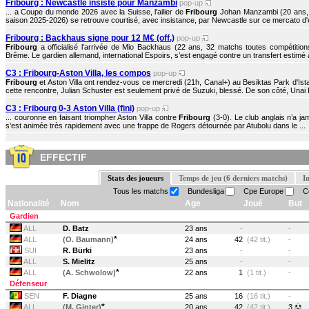
Fribourg : Newcastle insiste pour Manzambi
pop-up
... a Coupe du monde 2026 avec la Suisse, l'ailier de
Fribourg
Johan Manzambi (20 ans, 2
saison 2025-2026) se retrouve courtisé, avec insistance, par Newcastle sur ce mercato d'ét
Fribourg : Backhaus signe pour 12 M€ (off.)
pop-up
Fribourg
a officialisé l’arrivée de Mio Backhaus (22 ans, 32 matchs toutes compétiti
Brême. Le gardien allemand, international Espoirs, s’est engagé contre un transfert estimé à
C3 : Fribourg-Aston Villa, les compos
pop-up
Fribourg
et Aston Villa ont rendez-vous ce mercredi (21h, Canal+) au Besiktas Park d'Ista
cette rencontre, Julian Schuster est seulement privé de Suzuki, blessé. De son côté, Unai 
C3 : Fribourg 0-3 Aston Villa (fini)
pop-up
... couronne en faisant triompher Aston Villa contre
Fribourg
(3-0). Le club anglais n’a ja
s’est animée très rapidement avec une frappe de Rogers détournée par Atubolu dans le ...
EFFECTIF
Stats des joueurs
Temps de jeu (6 derniers matchs)
I
Tous les matchs
Bundesliga
Cpe Europe
Co
Nationalité
Nom
Age
Joué
But
Gardien
ALL
D. Batz
23 ans
-
-
*
ALL
(O. Baumann)
24 ans
42
(42 tit.)
-
SUI
R. Bürki
23 ans
-
-
ALL
S. Mielitz
25 ans
-
-
*
ALL
(A. Schwolow)
22 ans
1
(1 tit.)
-
Défenseur
SEN
F. Diagne
25 ans
16
(16 tit.)
-
*
ALL
(M. Ginter)
20 ans
42
(42 tit.)
3