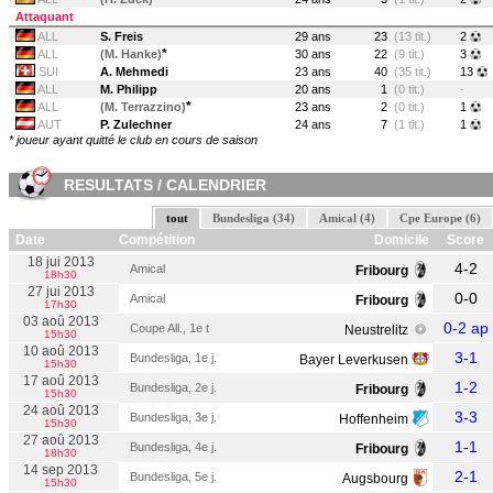
Attaquant
ALL
S. Freis
29 ans
23
(13 tit.)
2
*
ALL
(M. Hanke)
30 ans
22
(9 tit.)
3
SUI
A. Mehmedi
23 ans
40
(35 tit.)
13
ALL
M. Philipp
20 ans
1
(0 tit.)
-
*
ALL
(M. Terrazzino)
23 ans
2
(0 tit.)
1
AUT
P. Zulechner
24 ans
7
(1 tit.)
1
* joueur ayant quitté le club en cours de saison
RESULTATS / CALENDRIER
tout
Bundesliga (34)
Amical (4)
Cpe Europe (6)
Date
Compétition
Domicile
Score
18 jui 2013
4-2
Amical
Fribourg
18h30
27 jui 2013
0-0
Amical
Fribourg
17h30
03 aoû 2013
0-2 ap
Coupe All., 1e t
Neustrelitz
15h30
10 aoû 2013
3-1
Bundesliga, 1e j.
Bayer Leverkusen
15h30
17 aoû 2013
1-2
Bundesliga, 2e j.
Fribourg
15h30
24 aoû 2013
3-3
Bundesliga, 3e j.
Hoffenheim
15h30
27 aoû 2013
1-1
Bundesliga, 4e j.
Fribourg
18h30
14 sep 2013
2-1
Bundesliga, 5e j.
Augsbourg
15h30