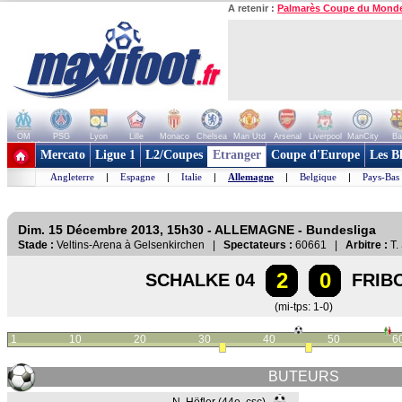
A retenir :
Palmarès Coupe du Mond
OM
PSG
Lyon
Lille
Monaco
Chelsea
Man Utd
Arsenal
Liverpool
ManCity
Ba
+ de clubs
Mercato
Ligue 1
L2/Coupes
Etranger
Coupe d'Europe
Les B
Angleterre
|
Espagne
|
Italie
|
Allemagne
|
Belgique
|
Pays-Bas
Dim. 15 Décembre 2013, 15h30 - ALLEMAGNE - Bundesliga
Stade :
Veltins-Arena à Gelsenkirchen |
Spectateurs :
60661 |
Arbitre :
T. 
2
0
SCHALKE 04
FRIB
(mi-tps: 1-0)
1
10
20
30
40
50
6
BUTEURS