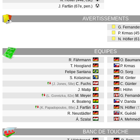
N. Höfler (44e, csc)
J. Farfán (67e, pen.)
AVERTISSEMENTS
G. Fernande
P. Krmas (4
N. Höfler (6
EQUIPES
R. Fährmann
O. Bauman
T. Hoogland
P. Krmas
Felipe Santana
O. Sorg
S. Kolasinac
M. Ginter
C. Fuchs
C. Günter
(J. Jones, 58e
)
J. Matip
I. Höhn
M. Meyer
G. Fernan
(L. Goretzka, 82e
)
K. Boateng
V. Darida
J. Farfán
N. Höfler
(K. Papadopoulos, 88e
)
(T
R. Neustädter
K. Guédé
Á. Szalai
A. Mehmed
BANC DE TOUCHE