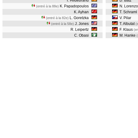
T. Hildebrand
D. Batz
K. Papadopoulos
N. Lorenzo
(entré à la 88e)
K. Ayhan
T. Schraml
L. Goretzka
V. Pilar
(entré à la 82e)
J. Jones
T. Albutat
(entré à la 58e)
(
R. Leipertz
F. Klaus
(en
C. Obasi
M. Hanke
(