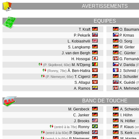
AVERTISSEMENTS
EQUIPES
T. Kraft
O. Bauman
P. Pekarík
P. Krmas
L. Kobiashvili
O. Sorg
S. Langkamp
M. Ginter
J. van den Bergh
C. Günter
H. Hosogai
G. Fernand
M. N'Djeng
V. Darida
(P. Skjelbred, 60e
)
(F
Ä. Ben-Hatira
J. Schmid
(Ronny, 78e
)
(
T. Cigerci
J. Schuster
(P. Niemeyer, 66e
)
S. Allagui
K. Guédé
(
A. Ramos
A. Mehmed
BANC DE TOUCHE
M. Gersbeck
A. Schwol
C. Janker
I. Höhn
J. Brooks
N. Höfler
Ronny
F. Klaus
(entré à la 78e)
(en
P. Skjelbred
S. Kerk
(entré à la 60e)
(en
P. Niemeyer
M. Hanke
(entré à la 66e)