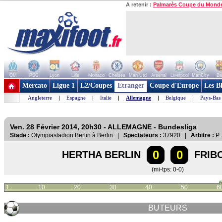
A retenir :
Palmarès Coupe du Mond
OM
PSG
Lyon
Lille
Monaco
Chelsea
Man Utd
Arsenal
Liverpool
ManCity
Ba
+ de clubs
Mercato
Ligue 1
L2/Coupes
Etranger
Coupe d'Europe
Les B
Angleterre
|
Espagne
|
Italie
|
Allemagne
|
Belgique
|
Pays-Bas
Ven. 28 Février 2014, 20h30 - ALLEMAGNE - Bundesliga
Stade :
Olympiastadion Berlin à Berlin |
Spectateurs :
37920 |
Arbitre :
P.
0
0
HERTHA BERLIN
FRIB
(mi-tps: 0-0)
1
10
20
30
40
50
6
BUTEURS