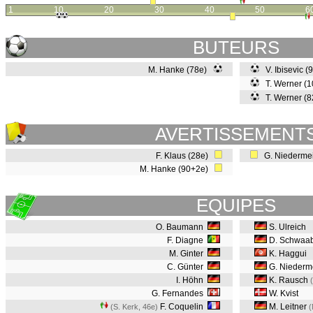
1
10
20
30
40
50
6
BUTEURS
M. Hanke (78e)
V. Ibisevic (
T. Werner (
T. Werner (
AVERTISSEMENT
F. Klaus (28e)
G. Niedermei
M. Hanke (90+2e)
EQUIPES
O. Baumann
S. Ulreich
F. Diagne
D. Schwaa
M. Ginter
K. Haggui
C. Günter
G. Niederm
I. Höhn
K. Rausch
G. Fernandes
W. Kvist
F. Coquelin
M. Leitner
(S. Kerk, 46e
)
(