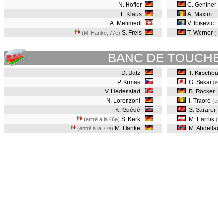
N. Höfler
C. Gentner
F. Klaus
A. Maxim
A. Mehmedi
V. Ibisevic
S. Freis
T. Werner
(M. Hanke, 77e
)
(
BANC DE TOUCH
D. Batz
T. Kirschb
P. Krmas
G. Sakai
(e
V. Hedenstad
B. Röcker
N. Lorenzoni
I. Traoré
(e
K. Guédé
S. Sararer
S. Kerk
M. Harnik
(entré à la 46e)
(
M. Hanke
M. Abdella
(entré à la 77e)