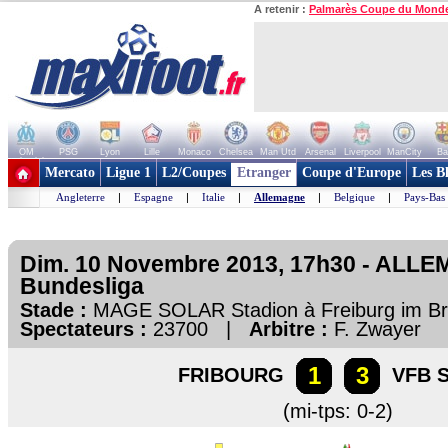
A retenir :
Palmarès Coupe du Mond
OM
PSG
Lyon
Lille
Monaco
Chelsea
Man Utd
Arsenal
Liverpool
ManCity
Ba
+ de clubs
Mercato
Ligue 1
L2/Coupes
Etranger
Coupe d'Europe
Les B
Angleterre
|
Espagne
|
Italie
|
Allemagne
|
Belgique
|
Pays-Bas
Dim. 10 Novembre 2013, 17h30 - ALL
Bundesliga
Stade :
MAGE SOLAR Stadion à Freiburg im B
Spectateurs :
23700 |
Arbitre :
F. Zwayer
1
3
FRIBOURG
VFB 
(mi-tps: 0-2)