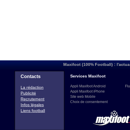
Maxifoot (100% Football) : l'actua
Services Maxifoot
Contacts
Appli Maxifoot Android
Flu
La rédaction
Appli Maxifoot iPhone
Publicité
Site web Mobile
Recrutement
Choix de consentement
Infos légales
Liens football