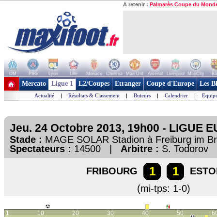
A retenir :
Palmarès Coupe du Mond
OM
PSG
Lyon
Lille
Monaco
Chelsea
Man Utd
Arsenal
Liverpool
ManCity
Ba
+ de clubs
Mercato
Ligue 1
L2/Coupes
Etranger
Coupe d'Europe
Les B
Actualité
|
Résultats & Classement
|
Buteurs
|
Calendrier
|
Equipe
Jeu. 24 Octobre 2013, 19h00 - LIGUE 
Stade :
MAGE SOLAR Stadion à Freiburg im B
Spectateurs :
14500 |
Arbitre :
S. Todorov
1
1
FRIBOURG
ESTOR
(mi-tps: 1-0)
1
10
20
30
40
50
6