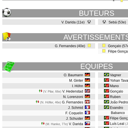
BUTEURS
V. Darida (11e)
Sebá (53e)
AVERTISSEMENT
G. Fernandes (40e)
Gonçalo (57
Filipe Gonça
EQUIPES
O. Baumann
Vagner
M. Ginter
Yohan Tava
I. Höhn
Mano
V. Hedenstad
Gonçalo
(V. Pilar, 66e
)
N. Lorenzoni
Ruben
G. Fernandes
João Pedro
(N. Höfler, 46e
)
J. Schmid
Evandro
Babanco
F. Coquelin
Filipe Gonç
J. Schuster
Luís Leal
V. Darida
(J
(M. Hanke, 77e
)