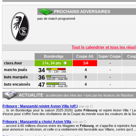
PROCHAINS ADVERSAIRES
pas de match programmé
Tout le calendrier et tous les résul
Bundesliga
Coupe All.
Super Coupe
Coup
class./tour
17e, 34 pts
1/4
-
34
matchs joués
4
-
7v - 13n - 14d
36
buts marqués
9
-
min:25 - max:80
47
buts encaissés
4
-
min:18 - max:65
ACTUALITE
: la sélection des infos les + lues par les lecteurs de Maxifoot
Fribourg : Manzambi rejoint Aston Villa (off.)
pop-up
... ts en Bundesliga pour la saison 2025-2026) quitte
Fribourg
et rejoint Aston Villa ! 
d'euros pour s'offrir l'une des révélations de la Coupe du monde sous les couleurs de la Sui
Fribourg : Manzambi a choisi Aston Villa
pop-up
... accord à 60 millions d'euros entre les Magpies et
Fribourg
, et s'apprête à rejoindre Asto
pour annoncer sa décision, et celle-ci a visiblement été favorable aux Villans, contre qui il ..