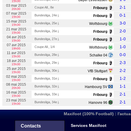
Bayer Leverkusen
15h30
03 mar 2015
2-1
Coupe All., 8e
Fribourg
20h30
07 mar 2015
0-1
Bundesliga, 24e j.
Fribourg
15h30
15 mar 2015
3-0
Bundesliga, 25e j.
Wolfsbourg
15h30
21 mar 2015
2-0
Bundesliga, 26e j.
Fribourg
15h30
04 avr 2015
1-0
Bundesliga, 27e j.
Fribourg
15h30
07 avr 2015
1-0
Coupe All., 1/4
Wolfsbourg
19h00
11 avr 2015
0-0
Bundesliga, 28e j.
Schalke 04
15h30
18 avr 2015
2-3
Bundesliga, 29e j.
Fribourg
15h30
25 avr 2015
2-2
Bundesliga, 30e j.
VfB Stuttgart
15h30
02 mai 2015
1-2
Bundesliga, 31e j.
Fribourg
15h30
08 mai 2015
1-1
Bundesliga, 32e j.
Hambourg SV
20h30
16 mai 2015
2-1
Bundesliga, 33e j.
Fribourg
15h30
23 mai 2015
2-1
Bundesliga, 34e j.
Hanovre 96
15h30
Maxifoot (100% Football) : l'actua
Services Maxifoot
Contacts