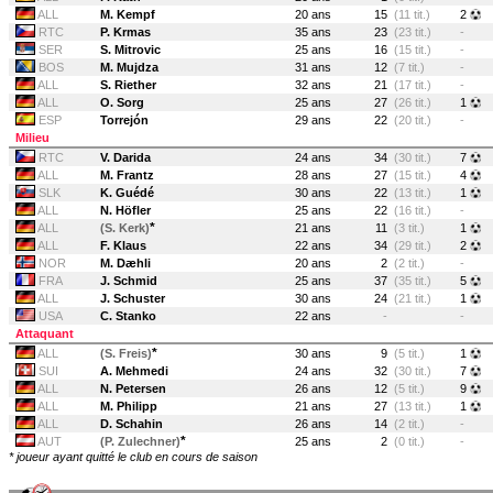
ALL
M. Kempf
20 ans
15
(11 tit.)
2
RTC
P. Krmas
35 ans
23
(23 tit.)
-
SER
S. Mitrovic
25 ans
16
(15 tit.)
-
BOS
M. Mujdza
31 ans
12
(7 tit.)
-
ALL
S. Riether
32 ans
21
(17 tit.)
-
ALL
O. Sorg
25 ans
27
(26 tit.)
1
ESP
Torrejón
29 ans
22
(20 tit.)
-
Milieu
RTC
V. Darida
24 ans
34
(30 tit.)
7
ALL
M. Frantz
28 ans
27
(15 tit.)
4
SLK
K. Guédé
30 ans
22
(13 tit.)
1
ALL
N. Höfler
25 ans
22
(16 tit.)
-
*
ALL
(S. Kerk)
21 ans
11
(3 tit.)
1
ALL
F. Klaus
22 ans
34
(29 tit.)
2
NOR
M. Dæhli
20 ans
2
(2 tit.)
-
FRA
J. Schmid
25 ans
37
(35 tit.)
5
ALL
J. Schuster
30 ans
24
(21 tit.)
1
USA
C. Stanko
22 ans
-
-
Attaquant
*
ALL
(S. Freis)
30 ans
9
(5 tit.)
1
SUI
A. Mehmedi
24 ans
32
(30 tit.)
7
ALL
N. Petersen
26 ans
12
(5 tit.)
9
ALL
M. Philipp
21 ans
27
(13 tit.)
1
ALL
D. Schahin
26 ans
14
(2 tit.)
-
*
AUT
(P. Zulechner)
25 ans
2
(0 tit.)
-
* joueur ayant quitté le club en cours de saison