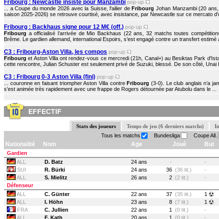
Fribourg : Newcastle insiste pour Manzambi
pop-up
... a Coupe du monde 2026 avec la Suisse, l'ailier de
Fribourg
Johan Manzambi (20 ans, 2
saison 2025-2026) se retrouve courtisé, avec insistance, par Newcastle sur ce mercato d'ét
Fribourg : Backhaus signe pour 12 M€ (off.)
pop-up
Fribourg
a officialisé l’arrivée de Mio Backhaus (22 ans, 32 matchs toutes compétiti
Brême. Le gardien allemand, international Espoirs, s’est engagé contre un transfert estimé à
C3 : Fribourg-Aston Villa, les compos
pop-up
Fribourg
et Aston Villa ont rendez-vous ce mercredi (21h, Canal+) au Besiktas Park d'Ista
cette rencontre, Julian Schuster est seulement privé de Suzuki, blessé. De son côté, Unai 
C3 : Fribourg 0-3 Aston Villa (fini)
pop-up
... couronne en faisant triompher Aston Villa contre
Fribourg
(3-0). Le club anglais n’a ja
s’est animée très rapidement avec une frappe de Rogers détournée par Atubolu dans le ...
EFFECTIF
Stats des joueurs
Temps de jeu (6 derniers matchs)
I
Tous les matchs
Bundesliga
Coupe All.
Nationalité
Nom
Age
Joué
But
Gardien
ALL
D. Batz
24 ans
-
-
SUI
R. Bürki
24 ans
36
(36 tit.)
-
ALL
S. Mielitz
26 ans
2
(2 tit.)
-
Défenseur
ALL
C. Günter
22 ans
37
(35 tit.)
1
ALL
I. Höhn
23 ans
8
(7 tit.)
1
FRA
C. Jullien
22 ans
1
(0 tit.)
-
ALL
F. Kath
20 ans
1
(0 tit.)
-