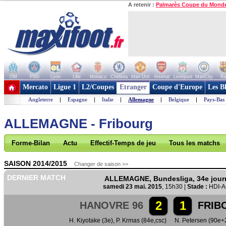
A retenir :
Palmarès Coupe du Mond
OM
PSG
Lyon
Lille
Monaco
Chelsea
Man Utd
Arsenal
Liverpool
ManCity
Ba
+ de clubs
Mercato
Ligue 1
L2/Coupes
Etranger
Coupe d'Europe
Les B
Angleterre
|
Espagne
|
Italie
|
Allemagne
|
Belgique
|
Pays-Bas
ALLEMAGNE - Fribourg
Forme-Bilan
Actu
Effectif-Temps de jeu
Tous les matchs
SAISON 2014/2015
Changer de saison >>
DERNIER MATCH
ALLEMAGNE, Bundesliga, 34e jour
samedi 23 mai. 2015
, 15h30 |
Stade :
HDI-A
2
1
HANOVRE 96
FRIB
H. Kiyotake (3e)
,
P. Krmas (84e,csc)
N. Petersen (90e+