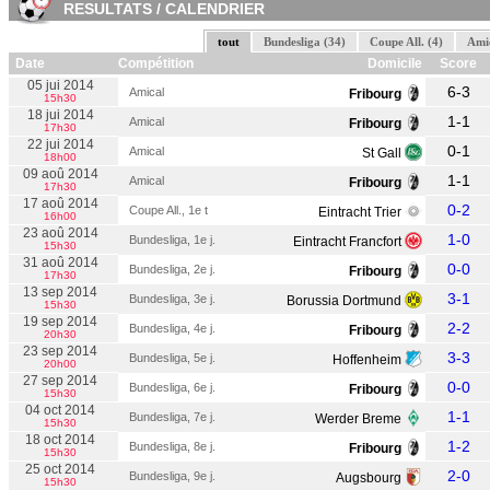
RESULTATS / CALENDRIER
tout
Bundesliga (34)
Coupe All. (4)
Amic
Date
Compétition
Domicile
Score
05 jui 2014
6-3
Amical
Fribourg
15h30
18 jui 2014
1-1
Amical
Fribourg
17h30
22 jui 2014
0-1
Amical
St Gall
18h00
09 aoû 2014
1-1
Amical
Fribourg
17h30
17 aoû 2014
0-2
Coupe All., 1e t
Eintracht Trier
16h00
23 aoû 2014
1-0
Bundesliga, 1e j.
Eintracht Francfort
15h30
31 aoû 2014
0-0
Bundesliga, 2e j.
Fribourg
17h30
13 sep 2014
3-1
Bundesliga, 3e j.
Borussia Dortmund
15h30
19 sep 2014
2-2
Bundesliga, 4e j.
Fribourg
20h30
23 sep 2014
3-3
Bundesliga, 5e j.
Hoffenheim
20h00
27 sep 2014
0-0
Bundesliga, 6e j.
Fribourg
15h30
04 oct 2014
1-1
Bundesliga, 7e j.
Werder Breme
15h30
18 oct 2014
1-2
Bundesliga, 8e j.
Fribourg
15h30
25 oct 2014
2-0
Bundesliga, 9e j.
Augsbourg
15h30