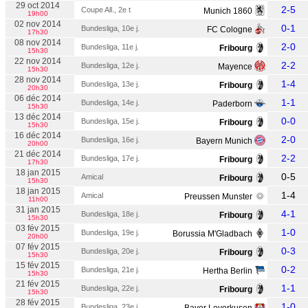
29 oct 2014
2-5
Coupe All., 2e t
Munich 1860
19h00
02 nov 2014
0-1
Bundesliga, 10e j.
FC Cologne
17h30
08 nov 2014
2-0
Bundesliga, 11e j.
Fribourg
15h30
22 nov 2014
2-2
Bundesliga, 12e j.
Mayence
15h30
28 nov 2014
1-4
Bundesliga, 13e j.
Fribourg
20h30
06 déc 2014
1-1
Bundesliga, 14e j.
Paderborn
15h30
13 déc 2014
0-0
Bundesliga, 15e j.
Fribourg
15h30
16 déc 2014
2-0
Bundesliga, 16e j.
Bayern Munich
20h00
21 déc 2014
2-2
Bundesliga, 17e j.
Fribourg
17h30
18 jan 2015
0-5
Amical
Fribourg
15h30
18 jan 2015
1-4
Amical
Preussen Munster
11h00
31 jan 2015
4-1
Bundesliga, 18e j.
Fribourg
15h30
03 fév 2015
1-0
Bundesliga, 19e j.
Borussia M'Gladbach
20h00
07 fév 2015
0-3
Bundesliga, 20e j.
Fribourg
15h30
15 fév 2015
0-2
Bundesliga, 21e j.
Hertha Berlin
15h30
21 fév 2015
1-1
Bundesliga, 22e j.
Fribourg
15h30
28 fév 2015
1-0
Bundesliga, 23e j.