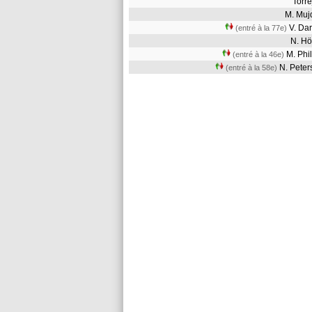
Torr
M. Mu
V. Da
(entré à la 77e)
N. H
M. Phi
(entré à la 46e)
N. Pete
(entré à la 58e)