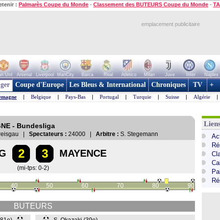
etenir :
Palmarès Coupe du Monde
-
Classement des BUTEURS Coupe du Monde
-
TA
emplacement publicitaire
n Utd
Arsenal
Liverpool
ManCity
Barca
Real
Atletico
Milan
Juve
Inter
Naples
ger
Coupe d'Europe
Les Bleus & International
Chroniques
TV
+
emagne
|
Belgique
|
Pays-Bas
|
Portugal
|
Turquie
|
Suisse
|
Algérie
|
Lien
GNE - Bundesliga
Breisgau |
Spectateurs :
24000 |
Arbitre :
S. Stegemann
Ac
Ré
2
3
G
MAYENCE
Cl
Ca
(mi-tps: 0-2)
Pa
Ré
40
50
60
70
80
90
BUTEURS