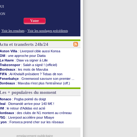
UI
NON
Voter
Voir les resultats
-
Voir les sondages précédents
Actu et transferts 24h/24
Aston Villa
: Liverpool cible aussi Konsa
OM
: une approche pour Diatta
Le Havre
: Diaw va signer à Lille
Trabzonspor
: Salah a signé ! (officiel)
Bordeaux
: les mots de Mavuba
FIFA
: Al-Khelaïfi président ? Tebas dit non
Fenerbahçe
: Greenwood savoure son premier ...
Bordeaux
: Mavuba n'est plus l'entraîneur (off.)
Galatasaray
: Milan rejette 35 M€ pour Leão
Les + populaires du moment
Southampton
: D. Traoré prêté au Mans (officiel)
Real
: Vinicius tout proche de prolonger !
Monaco
: Pogba pointé du doigt
VIDEO
: un accueil impressionnant pour Salah !
Real
: Diomandé arrive pour 140 M€ !
Real
: Diomandé attendu ce jeudi à Madrid !
OM
: le retour d'Adidas est acté
Real
: Rodri, la piste Barça se confirme
Bordeaux
: des clubs de N1 montent au créneau
PSG
: Akliouche arrive ce jeudi à Paris !
PSG
: Liverpool accélère pour Mbaye
Médias
: la Liga quitte beIN Sports !
Lyon
: Fonseca prend cher sur les réseaux
PSG
: pas d'inquiétude pour Rafael Pol
Trabzonspor
: une annonce pour Salah !
Real
: ça se complique pour Rodri !
Real
: une nouvelle offre pour Vinicius
Barça
: Ferran Torres donne son feu vert au ...
emplacement publicitaire