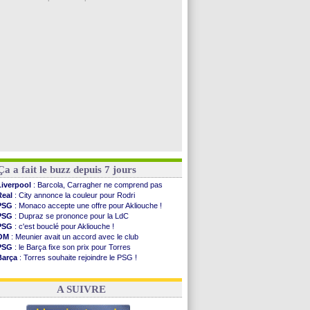
FIFA
: des excuses après le projet
Abha
: c'est fait pour Fekir (officiel)
Real
: réponse imminente de Vinicius
Arsenal
: Nørgaard transféré à Everton (off.)
Al-Ahli
: Deschamps a discuté !
Voir les brèves précédentes
Ça a fait le buzz depuis 7 jours
Liverpool
: Barcola, Carragher ne comprend pas
Real
: City annonce la couleur pour Rodri
PSG
: Monaco accepte une offre pour Akliouche !
PSG
: Dupraz se prononce pour la LdC
PSG
: c'est bouclé pour Akliouche !
OM
: Meunier avait un accord avec le club
PSG
: le Barça fixe son prix pour Torres
Barça
: Torres souhaite rejoindre le PSG !
FIFA
: Infantino sollicite Trump
Argentine
: quand Medina recadre... sa mère
A SUIVRE