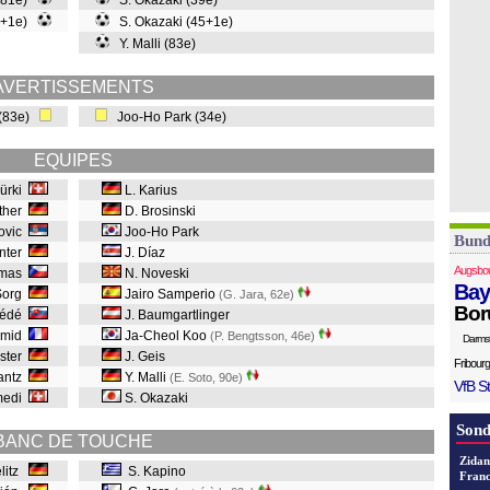
(81e)
S. Okazaki (39e)
90+1e)
S. Okazaki (45+1e)
Y. Malli (83e)
AVERTISSEMENTS
 (83e)
Joo-Ho Park (34e)
EQUIPES
Bürki
L. Karius
ether
D. Brosinski
rovic
Joo-Ho Park
Bund
ünter
J. Díaz
Augsbo
rmas
N. Noveski
Bay
Sorg
Jairo Samperio
(G. Jara, 62e
)
Bor
uédé
J. Baumgartlinger
hmid
Ja-Cheol Koo
(P. Bengtsson, 46e
)
Darms
uster
J. Geis
Fribourg
antz
Y. Malli
(E. Soto, 90e
)
VfB St
medi
S. Okazaki
Sond
BANC DE TOUCHE
Zidan
elitz
S. Kapino
Franc