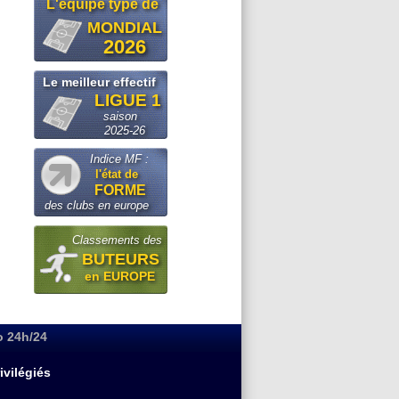
L'equipe type de
MONDIAL
2026
Le meilleur effectif
LIGUE 1
saison
2025-26
Indice MF :
l'état de
FORME
des clubs en europe
Classements des
BUTEURS
en EUROPE
o 24h/24
ivilégiés