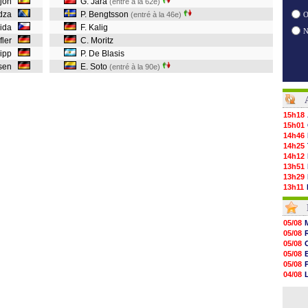
ejón
G. Jara
(entré à la 62e)
jdza
P. Bengtsson
(entré à la 46e)
O
rida
F. Kalig
öfler
C. Moritz
lipp
P. De Blasis
rsen
E. Soto
(entré à la 90e)
15h18
15h01
14h46
14h25
14h12
13h51
13h29
13h11
12h46
12h28
12h10
05/08
11h58
05/08
11h35
05/08
11h19
05/08
11h07
05/08
10h53
04/08
10h36
04/08
10h13
05/08
09h51