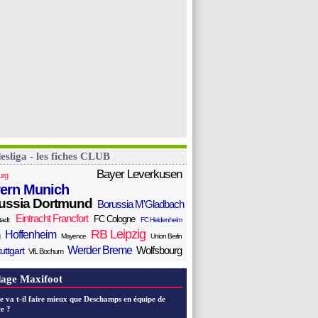
esliga - les fiches CLUB
Bayer Leverkusen
urg
ern Munich
ussia Dortmund
Borussia M'Gladbach
Eintracht Francfort
FC Cologne
tadt
FC Heidenheim
RB Leipzig
Hoffenheim
Mayence
Union Berlin
Werder Breme
Wolfsbourg
uttgart
VfL Bochum
age Maxifoot
e va t-il faire mieux que Deschamps en équipe de
e ?