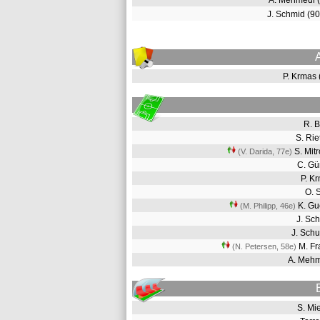
A. Mehmedi 
J. Schmid (
P. Krmas
R. 
S. Ri
S. Mit
(V. Darida, 77e
)
C. G
P. K
O. 
K. G
(M. Philipp, 46e
)
J. Sc
J. Sch
M. Fr
(N. Petersen, 58e
)
A. Meh
S. Mi