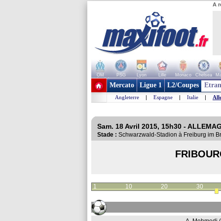
A r
OM
PSG
Lyon
Lille
Monaco
Chelsea
Ma
+ de clubs
Mercato
Ligue 1
L2/Coupes
Etran
Angleterre
|
Espagne
|
Italie
|
All
Sam. 18 Avril 2015, 15h30 - ALLEMA
Stade :
Schwarzwald-Stadion à Freiburg im 
FRIBOUR
1
10
20
30