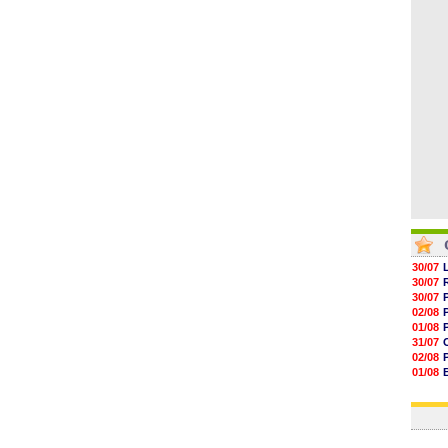
09h32
09h11
08h57
08h39
08h22
30/07
30/07
30/07
02/08
01/08
31/07
02/08
01/08
03/08
03/08