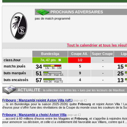
PROCHAINS ADVERSAIRES
pas de match programmé
Tout le calendrier et tous les résul
Bundesliga
Coupe All.
Super Coupe
Lig
class./tour
7e, 47 pts
1/2
-
34
15
matchs joués
5
-
13v - 8n - 13d
51
25
buts marqués
9
-
min:29 - max:122
57
13
buts encaissés
4
-
min:34 - max:72
ACTUALITE
: la sélection des infos les + lues par les lecteurs de Maxifoot
Fribourg : Manzambi rejoint Aston Villa (off.)
pop-up
... ts en Bundesliga pour la saison 2025-2026) quitte
Fribourg
et rejoint Aston Villa ! 
d'euros pour s'offrir l'une des révélations de la Coupe du monde sous les couleurs de la Sui
Fribourg : Manzambi a choisi Aston Villa
pop-up
... accord à 60 millions d'euros entre les Magpies et
Fribourg
, et s'apprête à rejoindre Asto
pour annoncer sa décision, et celle-ci a visiblement été favorable aux Villans, contre qui il ..