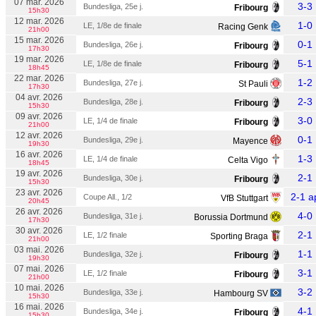
07 mar. 2026
3-3
Bundesliga, 25e j.
Fribourg
15h30
12 mar. 2026
1-0
LE, 1/8e de finale
Racing Genk
21h00
15 mar. 2026
0-1
Bundesliga, 26e j.
Fribourg
17h30
19 mar. 2026
5-1
LE, 1/8e de finale
Fribourg
18h45
22 mar. 2026
1-2
Bundesliga, 27e j.
St Pauli
17h30
04 avr. 2026
2-3
Bundesliga, 28e j.
Fribourg
15h30
09 avr. 2026
3-0
LE, 1/4 de finale
Fribourg
21h00
12 avr. 2026
0-1
Bundesliga, 29e j.
Mayence
19h30
16 avr. 2026
1-3
LE, 1/4 de finale
Celta Vigo
18h45
19 avr. 2026
2-1
Bundesliga, 30e j.
Fribourg
15h30
23 avr. 2026
2-1 a
Coupe All., 1/2
VfB Stuttgart
20h45
26 avr. 2026
4-0
Bundesliga, 31e j.
Borussia Dortmund
17h30
30 avr. 2026
2-1
LE, 1/2 finale
Sporting Braga
21h00
03 mai. 2026
1-1
Bundesliga, 32e j.
Fribourg
19h30
07 mai. 2026
3-1
LE, 1/2 finale
Fribourg
21h00
10 mai. 2026
3-2
Bundesliga, 33e j.
Hambourg SV
15h30
16 mai. 2026
4-1
Bundesliga, 34e j.
Fribourg
15h30