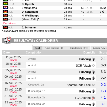
BKF
C. Irié
21 ans
15
(3 tit.)
-
GHA
D. Kyereh
30 ans
-
-
CRO
I. Matanovic
23 ans
50
(25 tit.)
15
ALL
D. Scherhant
23 ans
49
(15 tit.)
7
ALL
N. Weißhaupt
24 ans
-
-
*
ALL
(Mateo Zelic)
19 ans
-
-
Entraineur
ALL
J. Schuster
41 ans
* joueur ayant quitté le club en cours de saison
RESULTATS / CALENDRIER
tout
Cpe Europe (15)
Bundesliga (34)
Coupe All. (
Date
Compétition
Domicile
Scor
11 jui. 2025
2-1
Amical
Fribourg
17h30
18 jui. 2025
0-3
Amical
SCR Altach
17h00
25 jui. 2025
3-3
Amical
Fribourg
14h00
09 aoû. 2025
2-2
Amical
Fribourg
15h30
16 aoû. 2025
0-2
Coupe All., 1e t
Sportfreunde Lotte
18h00
23 aoû. 2025
1-3
Bundesliga, 1e j.
Fribourg
15h30
31 aoû. 2025
4-1
Bundesliga, 2e j.
FC Cologne
19h30
13 sep. 2025
3-1
Bundesliga, 3e j.
Fribourg
15h30