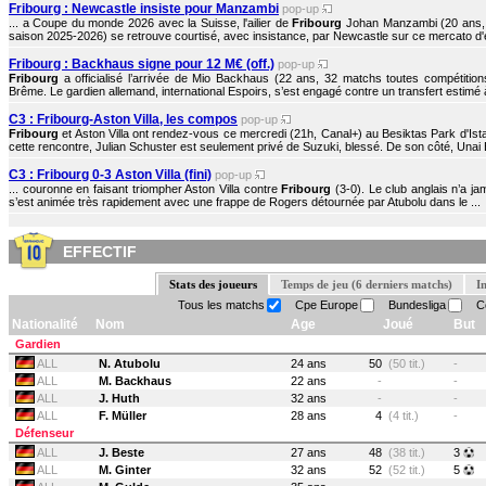
Fribourg : Newcastle insiste pour Manzambi
pop-up
... a Coupe du monde 2026 avec la Suisse, l'ailier de
Fribourg
Johan Manzambi (20 ans, 2
saison 2025-2026) se retrouve courtisé, avec insistance, par Newcastle sur ce mercato d'ét
Fribourg : Backhaus signe pour 12 M€ (off.)
pop-up
Fribourg
a officialisé l’arrivée de Mio Backhaus (22 ans, 32 matchs toutes compétiti
Brême. Le gardien allemand, international Espoirs, s’est engagé contre un transfert estimé à
C3 : Fribourg-Aston Villa, les compos
pop-up
Fribourg
et Aston Villa ont rendez-vous ce mercredi (21h, Canal+) au Besiktas Park d'Ista
cette rencontre, Julian Schuster est seulement privé de Suzuki, blessé. De son côté, Unai 
C3 : Fribourg 0-3 Aston Villa (fini)
pop-up
... couronne en faisant triompher Aston Villa contre
Fribourg
(3-0). Le club anglais n’a ja
s’est animée très rapidement avec une frappe de Rogers détournée par Atubolu dans le ...
EFFECTIF
Stats des joueurs
Temps de jeu (6 derniers matchs)
I
Tous les matchs
Cpe Europe
Bundesliga
Co
Nationalité
Nom
Age
Joué
But
Gardien
ALL
N. Atubolu
24 ans
50
(50 tit.)
-
ALL
M. Backhaus
22 ans
-
-
ALL
J. Huth
32 ans
-
-
ALL
F. Müller
28 ans
4
(4 tit.)
-
Défenseur
ALL
J. Beste
27 ans
48
(38 tit.)
3
ALL
M. Ginter
32 ans
52
(52 tit.)
5