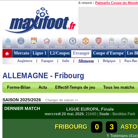
A retenir :
Palmarès Coupe du Mond
OM
PSG
Lyon
Lille
Monaco
Chelsea
Man Utd
Arsenal
Liverpool
ManCity
Ba
+ de clubs
Mercato
Ligue 1
L2/Coupes
Etranger
Coupe d'Europe
Les B
Angleterre
|
Espagne
|
Italie
|
Allemagne
|
Belgique
|
Pays-Bas
ALLEMAGNE - Fribourg
Forme-Bilan
Actu
Effectif-Temps de jeu
Tous les matchs
SAISON 2025/2026
Changer de saison >>
DERNIER MATCH
LIGUE EUROPA, Finale
mercredi 20 mai. 2026
, 21h00 |
Stade :
Besiktas Park
0
3
FRIBOURG
ASTO
Y. Tielemans (41e)