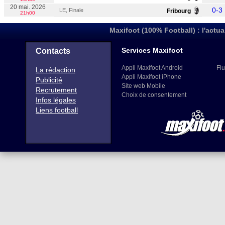
20 mai. 2026
0-3
LE, Finale
Fribourg
21h00
Maxifoot (100% Football) : l'actua
Services Maxifoot
Contacts
Appli Maxifoot Android
Flu
La rédaction
Appli Maxifoot iPhone
Publicité
Site web Mobile
Recrutement
Choix de consentement
Infos légales
Liens football