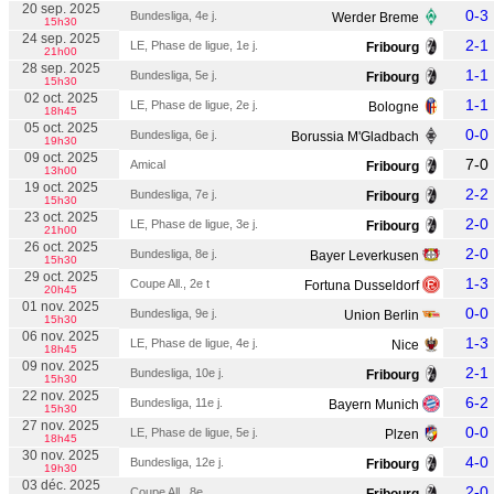
20 sep. 2025
0-3
Bundesliga, 4e j.
Werder Breme
15h30
24 sep. 2025
2-1
LE, Phase de ligue, 1e j.
Fribourg
21h00
28 sep. 2025
1-1
Bundesliga, 5e j.
Fribourg
15h30
02 oct. 2025
1-1
LE, Phase de ligue, 2e j.
Bologne
18h45
05 oct. 2025
0-0
Bundesliga, 6e j.
Borussia M'Gladbach
19h30
09 oct. 2025
7-0
Amical
Fribourg
13h00
19 oct. 2025
2-2
Bundesliga, 7e j.
Fribourg
15h30
23 oct. 2025
2-0
LE, Phase de ligue, 3e j.
Fribourg
21h00
26 oct. 2025
2-0
Bundesliga, 8e j.
Bayer Leverkusen
15h30
29 oct. 2025
1-3
Coupe All., 2e t
Fortuna Dusseldorf
20h45
01 nov. 2025
0-0
Bundesliga, 9e j.
Union Berlin
15h30
06 nov. 2025
1-3
LE, Phase de ligue, 4e j.
Nice
18h45
09 nov. 2025
2-1
Bundesliga, 10e j.
Fribourg
15h30
22 nov. 2025
6-2
Bundesliga, 11e j.
Bayern Munich
15h30
27 nov. 2025
0-0
LE, Phase de ligue, 5e j.
Plzen
18h45
30 nov. 2025
4-0
Bundesliga, 12e j.
Fribourg
19h30
03 déc. 2025
2-0
Coupe All., 8e