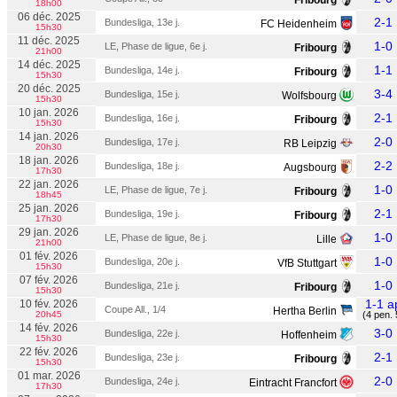
Fribourg
18h00
06 déc. 2025
2-1
Bundesliga, 13e j.
FC Heidenheim
15h30
11 déc. 2025
1-0
LE, Phase de ligue, 6e j.
Fribourg
21h00
14 déc. 2025
1-1
Bundesliga, 14e j.
Fribourg
15h30
20 déc. 2025
3-4
Bundesliga, 15e j.
Wolfsbourg
15h30
10 jan. 2026
2-1
Bundesliga, 16e j.
Fribourg
15h30
14 jan. 2026
2-0
Bundesliga, 17e j.
RB Leipzig
20h30
18 jan. 2026
2-2
Bundesliga, 18e j.
Augsbourg
17h30
22 jan. 2026
1-0
LE, Phase de ligue, 7e j.
Fribourg
18h45
25 jan. 2026
2-1
Bundesliga, 19e j.
Fribourg
17h30
29 jan. 2026
1-0
LE, Phase de ligue, 8e j.
Lille
21h00
01 fév. 2026
1-0
Bundesliga, 20e j.
VfB Stuttgart
15h30
07 fév. 2026
1-0
Bundesliga, 21e j.
Fribourg
15h30
1-1 a
10 fév. 2026
Coupe All., 1/4
Hertha Berlin
20h45
(4 pen. 
14 fév. 2026
3-0
Bundesliga, 22e j.
Hoffenheim
15h30
22 fév. 2026
2-1
Bundesliga, 23e j.
Fribourg
15h30
01 mar. 2026
2-0
Bundesliga, 24e j.
Eintracht Francfort
17h30