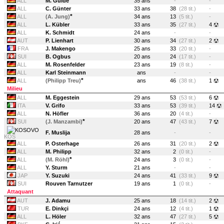
ALL
M. Gulde
35 ans
-
-
ALL
C. Günter
33 ans
38
(28 tit.)
-
*
ALL
(A. Jung)
34 ans
13
(5 tit.)
-
ALL
L. Kübler
33 ans
35
(27 tit.)
4
ALL
K. Schmidt
24 ans
-
-
AUT
P. Lienhart
30 ans
34
(27 tit.)
2
FRA
J. Makengo
25 ans
33
(20 tit.)
-
SUI
B. Ogbus
20 ans
24
(17 tit.)
-
ALL
M. Rosenfelder
23 ans
19
(8 tit.)
-
ALL
Karl Steinmann
ans
-
-
*
ALL
(Philipp Treu)
ans
46
(38 tit.)
1
Milieu
ALL
M. Eggestein
29 ans
53
(53 tit.)
6
ITA
V. Grifo
33 ans
53
(39 tit.)
14
ALL
N. Höfler
36 ans
20
(4 tit.)
-
*
SUI
(J. Manzambi)
20 ans
47
(43 tit.)
7
F. Muslija
28 ans
-
-
KOS
ALL
P. Osterhage
26 ans
31
(20 tit.)
2
ALL
M. Philipp
32 ans
2
(0 tit.)
-
*
ALL
(M. Röhl)
24 ans
3
(0 tit.)
-
ALL
Y. Sturm
21 ans
-
-
JAP
Y. Suzuki
24 ans
41
(33 tit.)
9
SUI
Rouven Tarnutzer
19 ans
1
(0 tit.)
-
Attaquant
AUT
J. Adamu
25 ans
18
(14 tit.)
2
TUR
E. Dinkçi
24 ans
12
(4 tit.)
1
ALL
L. Höler
32 ans
47
(27 tit.)
5