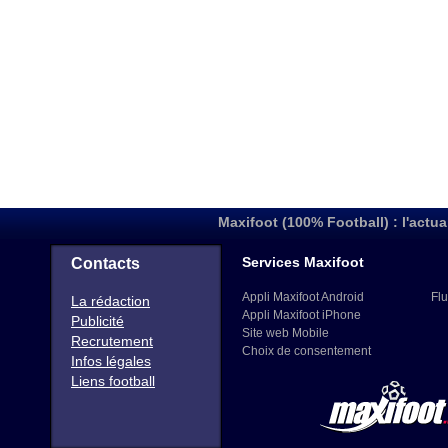
Maxifoot (100% Football) : l'actua
Services Maxifoot
Contacts
Appli Maxifoot Android
Flu
La rédaction
Appli Maxifoot iPhone
Publicité
Site web Mobile
Recrutement
Choix de consentement
Infos légales
Liens football