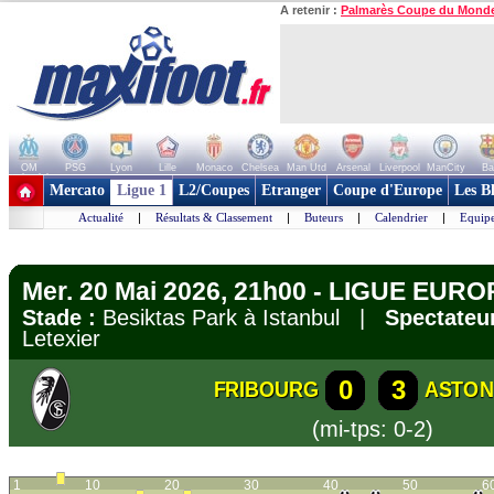
A retenir :
Palmarès Coupe du Mond
OM
PSG
Lyon
Lille
Monaco
Chelsea
Man Utd
Arsenal
Liverpool
ManCity
Ba
+ de clubs
Mercato
Ligue 1
L2/Coupes
Etranger
Coupe d'Europe
Les B
Actualité
|
Résultats & Classement
|
Buteurs
|
Calendrier
|
Equipe
Mer. 20 Mai 2026, 21h00 - LIGUE EUROP
Stade :
Besiktas Park à Istanbul |
Spectateur
Letexier
0
3
FRIBOURG
ASTON
(mi-tps: 0-2)
1
10
20
30
40
50
6