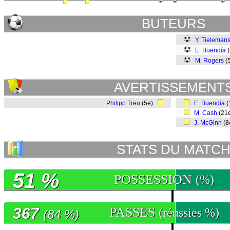
BUTEURS
Y. Tieleman
E. Buendía
(
M. Rogers
(
AVERTISSEMENT
Philipp Treu
(5e)
E. Buendía
(
M. Cash
(21
J. McGinn
(8
STATS DU MATC
51 %
POSSESSION
(%)
367
PASSES
(réussies %)
(84 %)