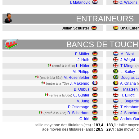
I. Matanovic
O. Watkins
ENTRAINEURS
Julian Schuster
Unai Eme
BANCS DE TOUCH
F. Müller
M. Bizot
J. Huth
J. Wright
L. Höler
T. Mings
(entré à la 61e)
(e
M. Philipp
L. Bailey
M. Rosenfelder
Douglas Lu
(entré à la 61e)
J. Makengo
A. Onana
(entré à la 73e)
(
B. Ogbus
I. Maatsen
C. Günter
H. Elliott
(entré à la 86e)
A. Jung
L. Bogarde
P. Osterhage
T. Abraha
D. Scherhant
J. Sancho
(entré à la 73e)
C. Irié
Andrés Gar
taille moyenne des titulaires (cm) :
183,4
183,1
: taille moye
age moyen des titulaires (ans) :
28,5
29,4
: age moyen de