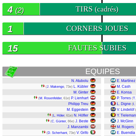
4
TIRS
(cadrés)
(2)
1
CORNERS JOUES
15
FAUTES SUBIES
EQUIPES
N. Atubolu
E. Martínez
L. Kübler
M. Cash
(
J. Makengo
, 73e)
M. Ginter
E. Konsa
P. Lienhart
P. Torres
(
M. Rosenfelder
, 61e)
(
T
Philipp Treu
L. Digne
(
I
M. Eggestein
V. Lindelöf
N. Höfler
Y. Tielema
(
L. Höler
, 61e)
J. Beste
J. McGinn
(
C. Günter
, 86e)
J. Manzambi
M. Rogers
V. Grifo
E. Buendía
(
D. Scherhant
, 73e)