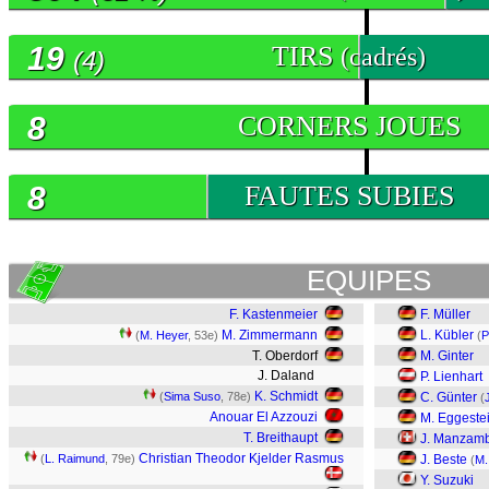
19
TIRS
(cadrés)
(4)
8
CORNERS JOUES
8
FAUTES SUBIES
EQUIPES
F. Kastenmeier
F. Müller
M. Zimmermann
L. Kübler
(
M. Heyer
, 53e)
(
P
T. Oberdorf
M. Ginter
J. Daland
P. Lienhart
K. Schmidt
(
Sima Suso
, 78e)
C. Günter
(
Anouar El Azzouzi
M. Eggeste
T. Breithaupt
J. Manzamb
Christian Theodor Kjelder Rasmus
(
L. Raimund
, 79e)
J. Beste
(
M.
Y. Suzuki