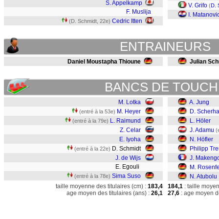
S. Appelkamp
V. Grifo
(
D. 
F. Muslija
I. Matanovi
Cedric Itten
(D. Schmidt, 22e)
ENTRAINEURS
Daniel Moustapha Thioune
Julian Sch
BANCS DE TOUCH
M. Lotka
A. Jung
M. Heyer
D. Scherha
(entré à la 53e)
L. Raimund
L. Höler
(entré à la 79e)
Z. Celar
J. Adamu
(
E. Iyoha
N. Höfler
D. Schmidt
Philipp Tr
(entré à la 22e)
J. de Wijs
J. Makeng
E. Egouli
M. Rosenfe
Sima Suso
(entré à la 78e)
N. Atubolu
taille moyenne des titulaires (cm) :
183,4
184,1
: taille moye
age moyen des titulaires (ans) :
26,1
27,6
: age moyen de