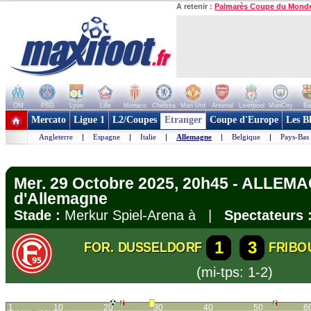
A retenir :
Palmarès Coupe du Mond
OM
PSG
Lyon
Lille
Monaco
Chelsea
Man Utd
Arsenal
Liverpool
ManCity
Ba
+ de clubs
Mercato
Ligue 1
L2/Coupes
Etranger
Coupe d'Europe
Les B
Angleterre
|
Espagne
|
Italie
|
Allemagne
|
Belgique
|
Pays-Bas
Mer. 29 Octobre 2025, 20h45 - ALLEM
d'Allemagne
Stade :
Merkur Spiel-Arena à |
Spectateurs 
1
3
FOR. DUSSELDORF
FRIBO
(mi-tps: 1-2)
1
10
20
30
40
50
6