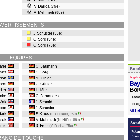
F. Klaus (57e)
V. Darida (79e)
A. Mehmedi (88e)
AVERTISSEMENTS
J. Schuster (36e)
O. Sorg (54e)
O. Sorg (70e)
EQUIPES
häfer
O. Baumann
Bund
atetz
O. Sorg
Augsbo
lsson
M. Ginter
Bay
hardt
C. Günter
Bor
ndler
I. Höhn
otake
G. Fernandes
Darms
 Mak
J. Schmid
Fribourg
sebe
J. Schuster
VfB St
tark
F. Klaus
(F. Coquelin, 73e
)
usek
A. Mehmedi
(N. Höfler, 89e
)
Sond
Drmic
S. Freis
(V. Darida, 75e
)
Zidan
Franc
BANC DE TOUCHE