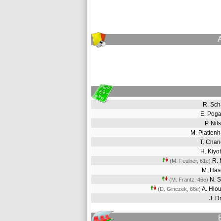
R. Sc
E. Pog
P. Ni
M. Platten
T. Cha
H. Kiy
R.
(M. Feulner, 61e
)
M. Ha
N. S
(M. Frantz, 46e
)
A. Hlo
(D. Ginczek, 68e
)
J. 