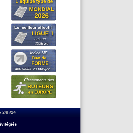
L'equipe type de
MONDIAL
2026
Le meilleur effectif
LIGUE 1
saison
2025-26
Indice MF :
l'état de
FORME
des clubs en europe
Classements des
BUTEURS
en EUROPE
o 24h/24
ivilégiés