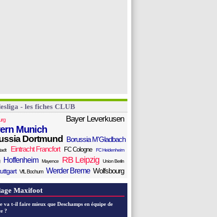
esliga - les fiches CLUB
Bayer Leverkusen
urg
ern Munich
ussia Dortmund
Borussia M'Gladbach
Eintracht Francfort
FC Cologne
tadt
FC Heidenheim
RB Leipzig
Hoffenheim
Mayence
Union Berlin
Werder Breme
Wolfsbourg
uttgart
VfL Bochum
age Maxifoot
e va t-il faire mieux que Deschamps en équipe de
e ?