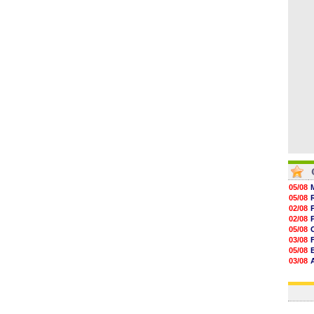
13h30
12h49
12h22
12h00
11h46
05/08
05/08
02/08
02/08
05/08
03/08
05/08
03/08
03/08
03/08