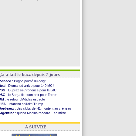
Real
: Mourinho durcit les règles
Amical
: Toulouse s'incline lourdement
OM
: Benatia et la "médiocrité" dans le club
Newcastle
: Guimarães, le club se défend
L2
: la 1ère journée à suivre en DIRECT !
Voir les brèves précédentes
Ça a fait le buzz depuis 7 jours
Monaco
: Pogba pointé du doigt
Real
: Diomandé arrive pour 140 M€ !
PSG
: Dupraz se prononce pour la LdC
PSG
: le Barça fixe son prix pour Torres
OM
: le retour d'Adidas est acté
FIFA
: Infantino sollicite Trump
Bordeaux
: des clubs de N1 montent au créneau
Argentine
: quand Medina recadre... sa mère
Real
: le démenti de Leipzig pour Diomandé
OM
: Paixão attire un 2e club anglais
A SUIVRE