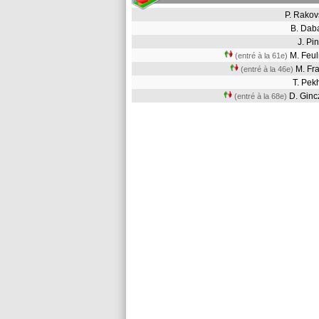
P. Rako
B. Dab
J. P
M. Feu
(entré à la 61e)
M. Fr
(entré à la 46e)
T. Pe
D. Gin
(entré à la 68e)