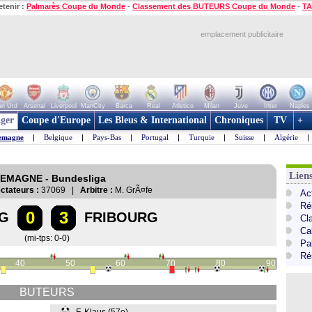
etenir :
Palmarès Coupe du Monde
-
Classement des BUTEURS Coupe du Monde
-
TA
emplacement publicitaire
n Utd
Arsenal
Liverpool
ManCity
Barca
Real
Atletico
Milan
Juve
Inter
Naples
ger
Coupe d'Europe
Les Bleus & International
Chroniques
TV
+
emagne
|
Belgique
|
Pays-Bas
|
Portugal
|
Turquie
|
Suisse
|
Algérie
|
Lien
LEMAGNE - Bundesliga
ctateurs :
37069 |
Arbitre :
M. GrÃ¤fe
Ac
Ré
0
3
G
FRIBOURG
Cl
Ca
(mi-tps: 0-0)
Pa
Ré
40
50
60
70
80
90
BUTEURS