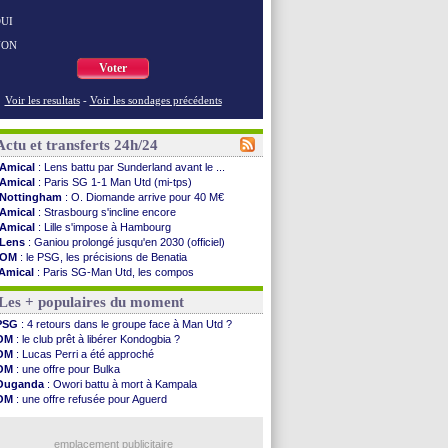
UI
NON
Voter
Voir les resultats
-
Voir les sondages précédents
Actu et transferts 24h/24
Amical
: Lens battu par Sunderland avant le ...
Amical
: Paris SG 1-1 Man Utd (mi-tps)
Nottingham
: O. Diomande arrive pour 40 M€
Amical
: Strasbourg s'incline encore
Amical
: Lille s'impose à Hambourg
Lens
: Ganiou prolongé jusqu'en 2030 (officiel)
OM
: le PSG, les précisions de Benatia
Amical
: Paris SG-Man Utd, les compos
Amical
: Chelsea corrige l'AC Milan
Les + populaires du moment
Argentine
: Messi perd son papa
Amical
: l'Inter s'offre la Juventus
PSG
: 4 retours dans le groupe face à Man Utd ?
Atletico
: Almada rejoint River Plate (off.)
OM
: le club prêt à libérer Kondogbia ?
Monaco
: Camara a la cote en Angleterre
OM
: Lucas Perri a été approché
Amical
: encore une défaite pour Strasbourg
OM
: une offre pour Bulka
OM
: la piste Goore en attaque
Ouganda
: Owori battu à mort à Kampala
PSG
: ça négocie avec le Barça pour Torres
OM
: une offre refusée pour Aguerd
Amical
: Rennes s'incline contre Brentford
PSG
: Liverpool va proposer 115 M€ pour Barcola
Arsenal
: c'est signé pour Guimaraes (officiel)
OM
: B. Genesio - "ce n'est pas idéal"
Amical
: Le Mans concède un nul
emplacement publicitaire