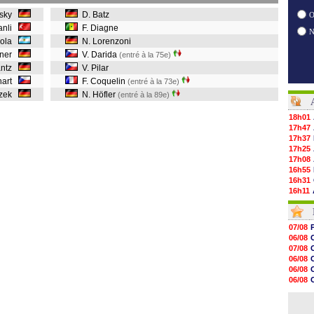
vsky
D. Batz
O
anli
F. Diagne
inola
N. Lorenzoni
lner
V. Darida
(entré à la 75e)
antz
V. Pilar
khart
F. Coquelin
(entré à la 73e)
czek
N. Höfler
(entré à la 89e)
18h01
17h47
17h37
17h25
17h08
16h55
16h31
16h11
16h06
15h48
15h41
07/08
15h21
06/08
15h14
07/08
14h59
06/08
14h43
06/08
14h14
06/08
13h59
07/08
13h55
07/08
13h48