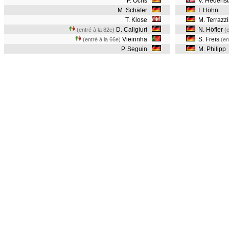
P. Ochs
V. Hedenst
M. Schäfer
I. Höhn
T. Klose
M. Terrazz
D. Caligiuri
N. Höfler
(entré à la 82e)
(
Vieirinha
S. Freis
(entré à la 66e)
(en
P. Seguin
M. Philipp