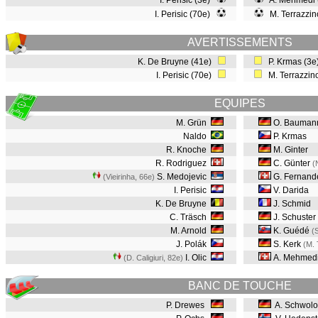
I. Perisic (3e)
A. Mehmedi 
I. Perisic (70e)
M. Terrazzin
AVERTISSEMENTS
K. De Bruyne (41e)
P. Krmas (3
I. Perisic (70e)
M. Terrazzin
EQUIPES
M. Grün
O. Bauman
Naldo
P. Krmas
R. Knoche
M. Ginter
R. Rodriguez
C. Günter
(
S. Medojevic
G. Fernand
(Vieirinha, 66e
)
I. Perisic
V. Darida
K. De Bruyne
J. Schmid
C. Träsch
J. Schuster
M. Arnold
K. Guédé
(
J. Polák
S. Kerk
(M. 
I. Olic
A. Mehmed
(D. Caligiuri, 82e
)
BANC DE TOUCHE
P. Drewes
A. Schwol