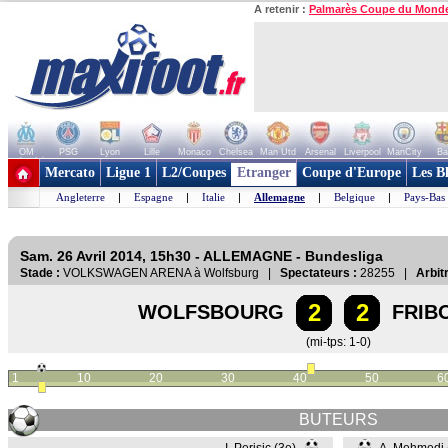
A retenir :
Palmarès Coupe du Mond
OM
PSG
Lyon
Lille
Monaco
Chelsea
Man Utd
Arsenal
Liverpool
ManCity
Ba
+ de clubs
Mercato
Ligue 1
L2/Coupes
Etranger
Coupe d'Europe
Les B
Angleterre
|
Espagne
|
Italie
|
Allemagne
|
Belgique
|
Pays-Bas
Sam. 26 Avril 2014, 15h30 - ALLEMAGNE - Bundesliga
Stade :
VOLKSWAGEN ARENA à Wolfsburg |
Spectateurs :
28255 |
Arbitr
2
2
WOLFSBOURG
FRIB
(mi-tps: 1-0)
1
10
20
30
40
50
6
BUTEURS