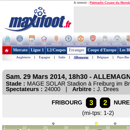
A retenir :
Palmarès Coupe du Mond
OM
PSG
Lyon
Lille
Monaco
Chelsea
Man Utd
Arsenal
Liverpool
ManCity
Ba
+ de clubs
Mercato
Ligue 1
L2/Coupes
Etranger
Coupe d'Europe
Les B
Angleterre
|
Espagne
|
Italie
|
Allemagne
|
Belgique
|
Pays-Bas
Sam. 29 Mars 2014, 18h30 - ALLEMAGN
Stade :
MAGE SOLAR Stadion à Freiburg im B
Spectateurs :
24000 |
Arbitre :
J. Drees
3
2
FRIBOURG
NUR
(mi-tps: 1-2)
1
10
20
30
40
50
6