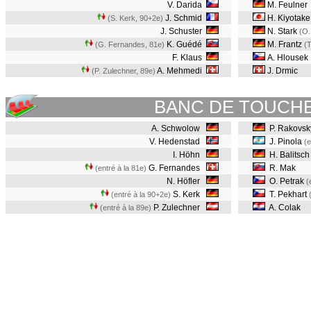
V. Darida
M. Feulner
J. Schmid
H. Kiyotake
(S. Kerk, 90+2e
)
J. Schuster
N. Stark
(O.
K. Guédé
M. Frantz
(G. Fernandes, 81e
)
(T
F. Klaus
A. Hlousek
A. Mehmedi
J. Drmic
(P. Zulechner, 89e
)
BANC DE TOUCH
A. Schwolow
P. Rakovsk
V. Hedenstad
J. Pinola
(e
I. Höhn
H. Balitsch
G. Fernandes
R. Mak
(entré à la 81e)
N. Höfler
O. Petrak
(
S. Kerk
T. Pekhart
(entré à la 90+2e)
P. Zulechner
A. Colak
(entré à la 89e)