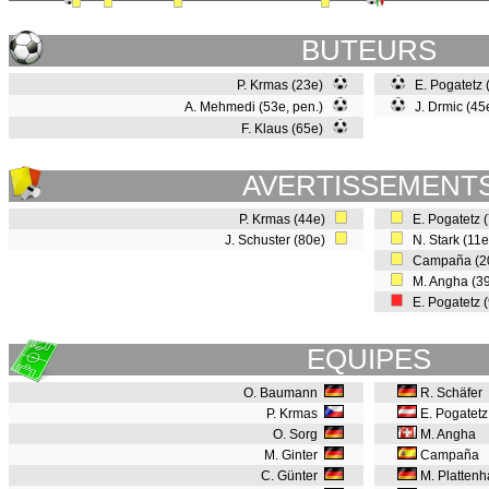
BUTEURS
P. Krmas (23e)
E. Pogatetz 
A. Mehmedi (53e, pen.)
J. Drmic (45
F. Klaus (65e)
AVERTISSEMENT
P. Krmas (44e)
E. Pogatetz 
J. Schuster (80e)
N. Stark (11
Campaña (2
M. Angha (3
E. Pogatetz 
EQUIPES
O. Baumann
R. Schäfer
P. Krmas
E. Pogatetz
O. Sorg
M. Angha
M. Ginter
Campaña
C. Günter
M. Plattenh