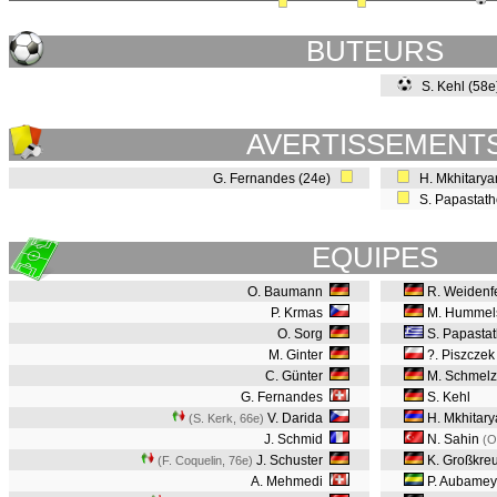
BUTEURS
S. Kehl (58
AVERTISSEMENT
G. Fernandes (24e)
H. Mkhitarya
S. Papastath
EQUIPES
O. Baumann
R. Weidenfe
P. Krmas
M. Hummel
O. Sorg
S. Papasta
M. Ginter
?. Piszczek
C. Günter
M. Schmelz
G. Fernandes
S. Kehl
V. Darida
H. Mkhitar
(S. Kerk, 66e
)
J. Schmid
N. Sahin
(O
J. Schuster
K. Großkreu
(F. Coquelin, 76e
)
A. Mehmedi
P. Aubame