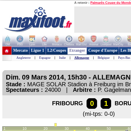
A retenir :
Palmarès Coupe du Mond
OM
PSG
Lyon
Lille
Monaco
Chelsea
Man Utd
Arsenal
Liverpool
ManCity
Ba
+ de clubs
Mercato
Ligue 1
L2/Coupes
Etranger
Coupe d'Europe
Les B
Angleterre
|
Espagne
|
Italie
|
Allemagne
|
Belgique
|
Pays-Bas
Dim. 09 Mars 2014, 15h30 - ALLEMAGN
Stade :
MAGE SOLAR Stadion à Freiburg im B
Spectateurs :
24000 |
Arbitre :
P. Gagelma
0
1
FRIBOURG
BORU
(mi-tps: 0-0)
1
10
20
30
40
50
6