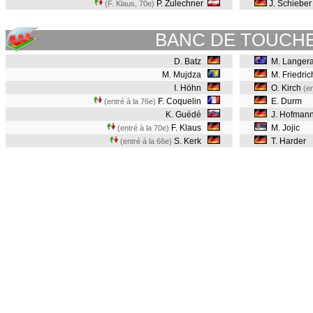
P. Zulechner
J. Schiebe
(F. Klaus, 70e
)
BANC DE TOUCH
D. Batz
M. Langer
M. Mujdza
M. Friedri
I. Höhn
O. Kirch
(en
F. Coquelin
E. Durm
(entré à la 76e)
K. Guédé
J. Hofman
F. Klaus
M. Jojic
(entré à la 70e)
S. Kerk
T. Harder
(entré à la 66e)