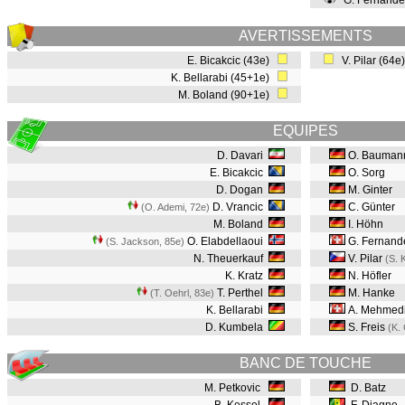
G. Fernande
AVERTISSEMENTS
E. Bicakcic (43e)
V. Pilar (64e
K. Bellarabi (45+1e)
M. Boland (90+1e)
EQUIPES
D. Davari
O. Bauman
E. Bicakcic
O. Sorg
D. Dogan
M. Ginter
D. Vrancic
C. Günter
(O. Ademi, 72e
)
M. Boland
I. Höhn
O. Elabdellaoui
G. Fernand
(S. Jackson, 85e
)
N. Theuerkauf
V. Pilar
(S. 
K. Kratz
N. Höfler
T. Perthel
M. Hanke
(T. Oehrl, 83e
)
K. Bellarabi
A. Mehmed
D. Kumbela
S. Freis
(K.
BANC DE TOUCHE
M. Petkovic
D. Batz