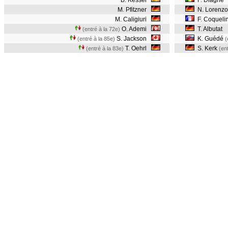
B. Kessel
F. Diagne
M. Pfitzner
N. Lorenzo
M. Caligiuri
F. Coqueli
O. Ademi
T. Albutat
(entré à la 72e)
S. Jackson
K. Guédé
(entré à la 85e)
(
T. Oehrl
S. Kerk
(entré à la 83e)
(en