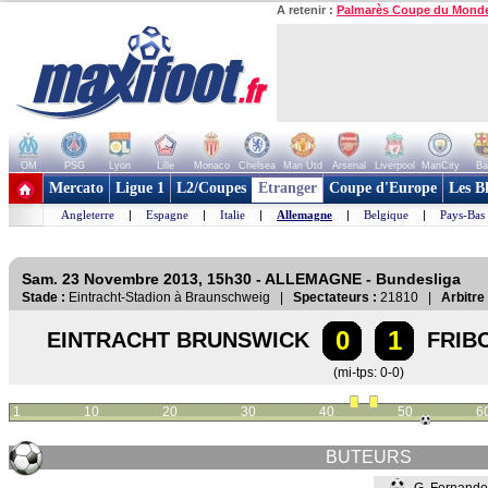
A retenir :
Palmarès Coupe du Mond
OM
PSG
Lyon
Lille
Monaco
Chelsea
Man Utd
Arsenal
Liverpool
ManCity
Ba
+ de clubs
Mercato
Ligue 1
L2/Coupes
Etranger
Coupe d'Europe
Les B
Angleterre
|
Espagne
|
Italie
|
Allemagne
|
Belgique
|
Pays-Bas
Sam. 23 Novembre 2013, 15h30 - ALLEMAGNE - Bundesliga
Stade :
Eintracht-Stadion à Braunschweig |
Spectateurs :
21810 |
Arbitre 
0
1
EINTRACHT BRUNSWICK
FRIB
(mi-tps: 0-0)
1
10
20
30
40
50
6
BUTEURS