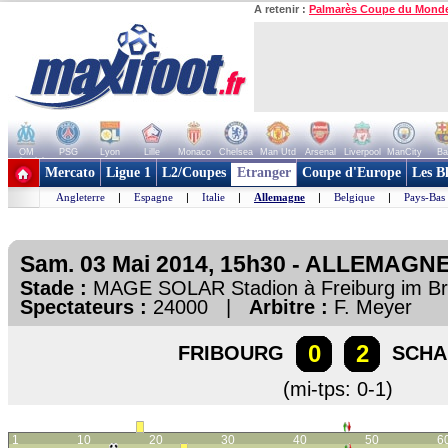
A retenir :
Palmarès Coupe du Mond
OM
PSG
Lyon
Lille
Monaco
Chelsea
Man Utd
Arsenal
Liverpool
ManCity
Ba
+ de clubs
Mercato
Ligue 1
L2/Coupes
Etranger
Coupe d'Europe
Les B
Angleterre
|
Espagne
|
Italie
|
Allemagne
|
Belgique
|
Pays-Bas
Sam. 03 Mai 2014, 15h30 - ALLEMAGNE
Stade :
MAGE SOLAR Stadion à Freiburg im B
Spectateurs :
24000 |
Arbitre :
F. Meyer
0
2
FRIBOURG
SCHA
(mi-tps: 0-1)
1
10
20
30
40
50
6