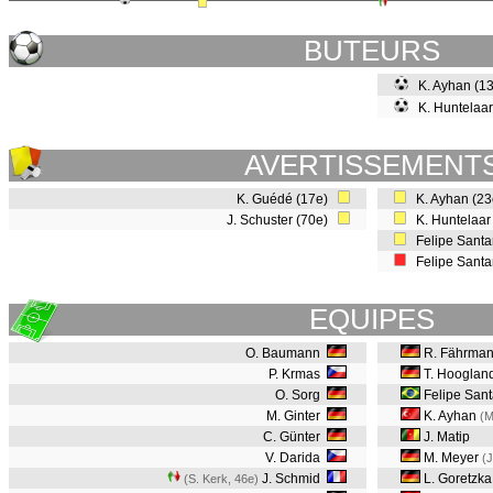
BUTEURS
K. Ayhan (1
K. Huntelaar
AVERTISSEMENT
K. Guédé (17e)
K. Ayhan (2
J. Schuster (70e)
K. Huntelaar
Felipe Santa
Felipe Santa
EQUIPES
O. Baumann
R. Fährma
P. Krmas
T. Hooglan
O. Sorg
Felipe San
M. Ginter
K. Ayhan
(M
C. Günter
J. Matip
V. Darida
M. Meyer
(J
J. Schmid
L. Goretzka
(S. Kerk, 46e
)