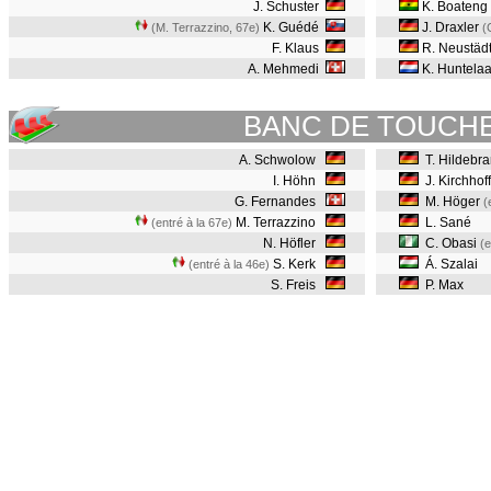
J. Schuster
K. Boateng
K. Guédé
J. Draxler
(M. Terrazzino, 67e
)
(
F. Klaus
R. Neustädt
A. Mehmedi
K. Huntelaa
BANC DE TOUCH
A. Schwolow
T. Hildebr
I. Höhn
J. Kirchhof
G. Fernandes
M. Höger
(
M. Terrazzino
L. Sané
(entré à la 67e)
N. Höfler
C. Obasi
(e
S. Kerk
Á. Szalai
(entré à la 46e)
S. Freis
P. Max