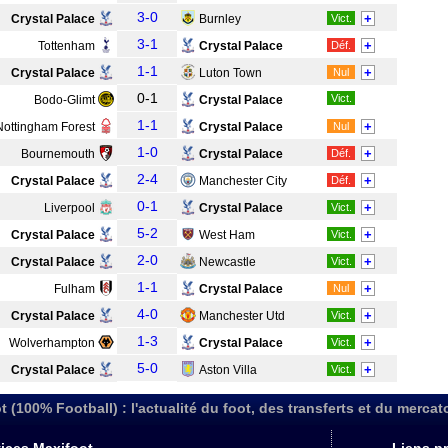
3-0
+
Crystal Palace
Burnley
Vict.
3-1
+
Tottenham
Crystal Palace
Déf.
1-1
+
Crystal Palace
Luton Town
Nul
0-1
Vict.
Bodo-Glimt
Crystal Palace
1-1
+
Nottingham Forest
Crystal Palace
Nul
1-0
+
Bournemouth
Crystal Palace
Déf.
2-4
+
Crystal Palace
Manchester City
Déf.
0-1
+
Liverpool
Crystal Palace
Vict.
5-2
+
Crystal Palace
West Ham
Vict.
2-0
+
Crystal Palace
Newcastle
Vict.
1-1
+
Fulham
Crystal Palace
Nul
4-0
+
Crystal Palace
Manchester Utd
Vict.
1-3
+
Wolverhampton
Crystal Palace
Vict.
5-0
+
Crystal Palace
Aston Villa
Vict.
t (100% Football) : l'actualité du foot, des transferts et du mercat