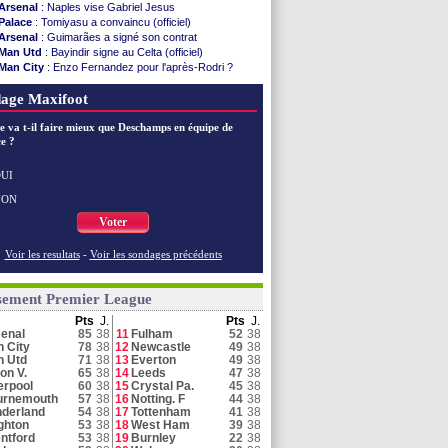
Arsenal
: Naples vise Gabriel Jesus
Palace
: Tomiyasu a convaincu (officiel)
Arsenal
: Guimarães a signé son contrat
Man Utd
: Bayindir signe au Celta (officiel)
Man City
: Enzo Fernandez pour l'après-Rodri ?
Dortmund
: Newcastle est prévenu pour Nmecha
age Maxifoot
Tottenham
: Van de Ven va prolonger
Man City
: Trafford à Leeds pour 47 M€ (off.)
e va t-il faire mieux que Deschamps en équipe de
Man Utd
: Zirkzee vers la Juventus ?
e ?
Arsenal
: Arteta veut créer une dynastie
Chelsea
: Palace a fait son offre pour Disasi
Séville
: Juanlu signe à Bournemouth (officiel)
UI
Aston Villa
: Liverpool cible aussi Konsa
NON
Arsenal
: Nørgaard transféré à Everton (off.)
Voter
Voir toutes les brèves
Voir les resultats
-
Voir les sondages précédents
sement Premier League
Pts
J.
Pts
J.
enal
85
38
11
Fulham
52
38
 City
78
38
12
Newcastle
49
38
n Utd
71
38
13
Everton
49
38
on V.
65
38
14
Leeds
47
38
erpool
60
38
15
Crystal Pa.
45
38
urnemouth
57
38
16
Notting. F
44
38
derland
54
38
17
Tottenham
41
38
ghton
53
38
18
West Ham
39
38
ntford
53
38
19
Burnley
22
38