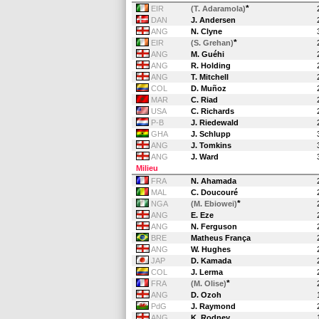
*
EIR
(T. Adaramola)
DAN
J. Andersen
ANG
N. Clyne
*
EIR
(S. Grehan)
ANG
M. Guéhi
ANG
R. Holding
ANG
T. Mitchell
COL
D. Muñoz
MAR
C. Riad
USA
C. Richards
P-B
J. Riedewald
GHA
J. Schlupp
ANG
J. Tomkins
ANG
J. Ward
Milieu
FRA
N. Ahamada
MAL
C. Doucouré
*
NGA
(M. Ebiowei)
ANG
E. Eze
ANG
N. Ferguson
BRE
Matheus França
ANG
W. Hughes
JAP
D. Kamada
COL
J. Lerma
*
FRA
(M. Olise)
ANG
D. Ozoh
PdG
J. Raymond
ANG
K. Rodney