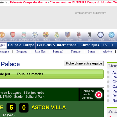
etenir :
Palmarès Coupe du Monde
-
Classement des BUTEURS Coupe du Monde
-
TA
emplacement publicitaire
n Utd
Arsenal
Liverpool
ManCity
Barca
Real
Atletico
Milan
Juve
Inter
Naples
ger
Coupe d'Europe
Les Bleus & International
Chroniques
TV
+
lemagne
|
Belgique
|
Pays-Bas
|
Portugal
|
Turquie
|
Suisse
|
Algérie
|
 Palace
Fiche d'une autre équipe
Lien
Ac
 de jeu
Tous les matchs
Ré
Cl
Ca
Feuille de
Pa
ier League, 38e journée
match
Ré
4
, 17h00 |
Stade :
Selhurst Park
complète
Ré
5
0
CE
ASTON VILLA
Pr. 
. Eze (54e)
,