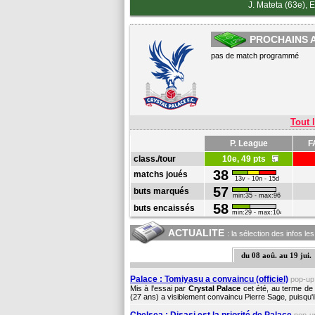
J. Mateta (63e)
,
E
PROCHAINS 
pas de match programmé
Tout l
P. League
F
class./tour
10e, 49 pts
38
matchs joués
13v - 10n - 15d
57
buts marqués
min:35 - max:96
58
buts encaissés
min:29 - max:104
ACTUALITE
: la sélection des infos le
du 08 aoû. au 19 jui.
Palace : Tomiyasu a convaincu (officiel)
pop-u
Mis à l'essai par
Crystal Palace
cet été, au terme de
(27 ans) a visiblement convaincu Pierre Sage, puisqu'il