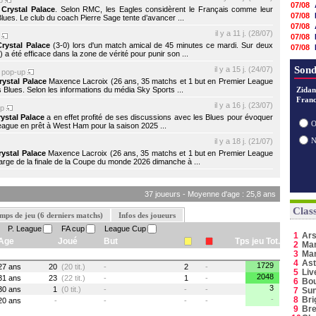
up
07/08
à
Crystal Palace
. Selon RMC, les Eagles considèrent le Français comme leur
07/08
lues. Le club du coach Pierre Sage tente d’avancer ...
07/08
il y a 11 j. (28/07)
p
07/08
Crystal Palace
(3-0) lors d'un match amical de 45 minutes ce mardi. Sur deux
07/08
a été efficace dans la zone de vérité pour punir son ...
07/08
07/08
Sond
il y a 15 j. (24/07)
pop-up
06/08
rystal Palace
Maxence Lacroix (26 ans, 35 matchs et 1 but en Premier League
s Blues. Selon les informations du média Sky Sports ...
06/08
Zidan
Franc
06/08
il y a 16 j. (23/07)
up
06/08
ystal Palace
a en effet profité de ses discussions avec les Blues pour évoquer
06/08
O
eague en prêt à West Ham pour la saison 2025 ...
06/08
il y a 18 j. (21/07)
06/08
rystal Palace
Maxence Lacroix (26 ans, 35 matchs et 1 but en Premier League
arge de la finale de la Coupe du monde 2026 dimanche à ...
37 joueurs - Moyenne d'age : 25,8 ans
Clas
mps de jeu (6 derniers matchs)
Infos des joueurs
P. League
FA cup
League Cup
1
Ars
Age
Joué
But
Tps jeu Tot.
2
Man
3
Ma
4
Ast
1729
27 ans
20
(20 tit.)
-
2
-
5
Liv
2048
31 ans
23
(22 tit.)
-
1
-
6
Bo
3
30 ans
1
(0 tit.)
-
-
-
7
Sun
-
8
Bri
20 ans
-
-
-
-
9
Bre