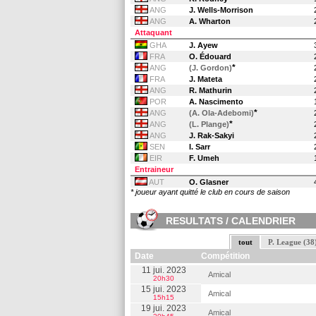
ANG
J. Wells-Morrison
ANG
A. Wharton
Attaquant
GHA
J. Ayew
FRA
O. Édouard
*
ANG
(J. Gordon)
FRA
J. Mateta
ANG
R. Mathurin
POR
A. Nascimento
*
ANG
(A. Ola-Adebomi)
*
ANG
(L. Plange)
ANG
J. Rak-Sakyi
SEN
I. Sarr
EIR
F. Umeh
Entraineur
AUT
O. Glasner
* joueur ayant quitté le club en cours de saison
RESULTATS / CALENDRIER
tout
P. League (38
Date
Compétition
11 jui. 2023
Amical
20h30
15 jui. 2023
Amical
15h15
19 jui. 2023
Amical