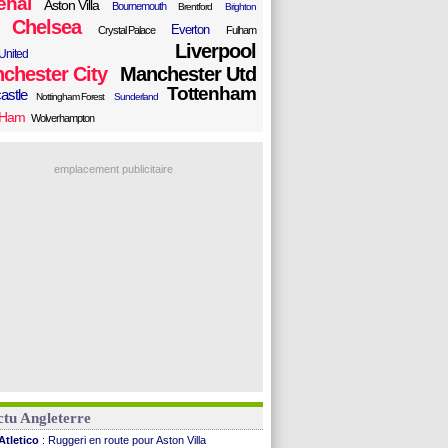
enal
Aston Villa
Bournemouth
Brentford
Brighton
Chelsea
Everton
Crystal Palace
Fulham
Liverpool
United
chester City
Manchester Utd
Tottenham
astle
Nottingham Forest
Sunderland
 Ham
Wolverhampton
emplacement publicitaire
tu Angleterre
Atletico
: Ruggeri en route pour Aston Villa