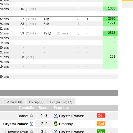
-
20 ans
-
-
-
-
1305
20 ans
16
(15 tit.)
-
2
-
2676
32 ans
37
(31 tit.)
4
8
1
1721
26 ans
33
(19 tit.)
8
4
-
-
21 ans
-
-
-
-
2573
27 ans
39
(28 tit.)
19
(2 pen.)
5
-
-
20 ans
-
-
-
-
-
19 ans
-
-
-
-
-
20 ans
-
-
-
-
-
21 ans
-
-
-
-
231
21 ans
8
(2 tit.)
-
-
-
-
26 ans
-
-
-
-
-
19 ans
-
-
-
-
49 ans
)
Amical (8)
FA cup (2)
League Cup (2)
Domicile
Score
Extérieur
1-0
Déf.
Barnet
Crystal Palace
2-2
Nul
Crystal Palace
Brondby
0-4
Vict.
Crawley Town
Crystal Palace