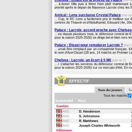
Chelsea : Disasi est la priorité de Palace
pop-
... à Aston Villa puis à West Ham plaît maintenant 
priorité après le départ de Maxence Lacroix chez les B
Amical : Lens surclasse Crystal Palace
pop-u
... Cup, le RC Lens a facilement pris le meilleur sur
centres de Thauvin et d'Abdulhamid, Edouard (4e, 20e) 
Palace : Lacroix, accord proche avec Chelsea
... ea depuis plusieurs mois, le défenseur central de
C
pour la saison 2025-2026) se dirige bel et bien vers le
Palace : Disasi pour remplacer Lacroix ?
pop-
... urrait être remplacé par un compatriote français.
Cr
le nom d’Axel Disasi (28 ans, 14 matchs en Premier L
Chelsea : Lacroix, un écart à 5 M€
pop-up
... r s'attacher les services du défenseur central de
C
pour la saison 2025-2026) sur ce mercato d'été. En m
EFFECTIF
Stats des joueurs
Te
Tous les matchs
Nationalité
Nom
Gardien
ANG
D. Henderson
ANG
S. Johnstone
ANG
R. Matthews
ANG
Joseph Charles Whitworth
Défenseur