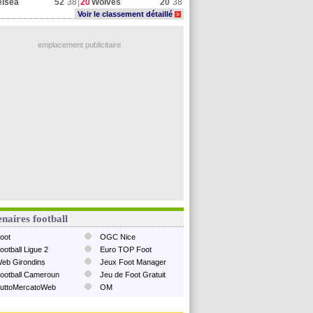
elsea
52
38
20
Wolves
20
38
Voir le classement détaillé
>
emplacement publicitaire
naires football
oot
OGC Nice
ootball Ligue 2
Euro TOP Foot
eb Girondins
Jeux Foot Manager
ootball Cameroun
Jeu de Foot Gratuit
uttoMercatoWeb
OM