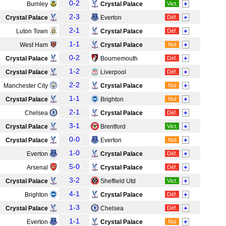
0-2
+
Burnley
Crystal Palace
Vict.
2-3
+
Crystal Palace
Everton
Déf.
2-1
+
Luton Town
Crystal Palace
Déf.
1-1
+
West Ham
Crystal Palace
Nul
0-2
+
Crystal Palace
Bournemouth
Déf.
1-2
+
Crystal Palace
Liverpool
Déf.
2-2
+
Manchester City
Crystal Palace
Nul
1-1
+
Crystal Palace
Brighton
Nul
2-1
+
Chelsea
Crystal Palace
Déf.
3-1
+
Crystal Palace
Brentford
Vict.
0-0
+
Crystal Palace
Everton
Nul
1-0
+
Everton
Crystal Palace
Déf.
5-0
+
Arsenal
Crystal Palace
Déf.
3-2
+
Crystal Palace
Sheffield Utd
Vict.
4-1
+
Brighton
Crystal Palace
Déf.
1-3
+
Crystal Palace
Chelsea
Déf.
1-1
+
Everton
Crystal Palace
Nul