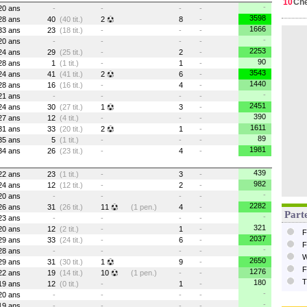
10
Ch
-
20 ans
-
-
-
-
3598
28 ans
40
(40 tit.)
2
8
-
1666
33 ans
23
(18 tit.)
-
-
-
-
20 ans
-
-
-
-
2253
24 ans
29
(25 tit.)
-
2
-
90
28 ans
1
(1 tit.)
-
1
-
3543
24 ans
41
(41 tit.)
2
6
-
1440
28 ans
16
(16 tit.)
-
4
-
-
21 ans
-
-
-
-
2451
24 ans
30
(27 tit.)
1
3
-
390
27 ans
12
(4 tit.)
-
-
-
1611
31 ans
33
(20 tit.)
2
1
-
89
35 ans
5
(1 tit.)
-
-
-
1981
34 ans
26
(23 tit.)
-
4
-
439
22 ans
23
(1 tit.)
-
3
-
982
24 ans
12
(12 tit.)
-
2
-
-
20 ans
-
-
-
-
2282
26 ans
31
(26 tit.)
11
(1 pen.)
4
-
Parte
-
23 ans
-
-
-
-
321
20 ans
12
(2 tit.)
-
1
-
F
2037
29 ans
33
(24 tit.)
-
6
-
F
-
28 ans
-
-
-
-
W
2650
29 ans
31
(30 tit.)
1
9
-
F
1276
22 ans
19
(14 tit.)
10
(1 pen.)
-
-
T
180
19 ans
12
(0 tit.)
-
1
-
-
20 ans
-
-
-
-
-
19 ans
-
-
-
-