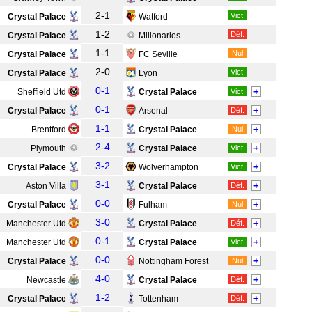
2-1
Vict.
Crystal Palace
Watford
1-2
Déf.
Crystal Palace
Millonarios
1-1
Nul
Crystal Palace
FC Seville
2-0
Vict.
Crystal Palace
Lyon
0-1
+
Sheffield Utd
Crystal Palace
Vict.
0-1
+
Crystal Palace
Arsenal
Déf.
1-1
+
Brentford
Crystal Palace
Nul
2-4
+
Plymouth
Crystal Palace
Vict.
3-2
+
Crystal Palace
Wolverhampton
Vict.
3-1
+
Aston Villa
Crystal Palace
Déf.
0-0
+
Crystal Palace
Fulham
Nul
3-0
+
Manchester Utd
Crystal Palace
Déf.
0-1
+
Manchester Utd
Crystal Palace
Vict.
0-0
+
Crystal Palace
Nottingham Forest
Nul
4-0
+
Newcastle
Crystal Palace
Déf.
1-2
+
Crystal Palace
Tottenham
Déf.