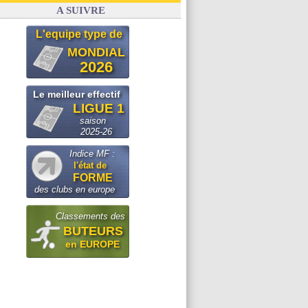
A SUIVRE
L'equipe type de
MONDIAL
2026
Le meilleur effectif
LIGUE 1
saison
2025-26
Indice MF :
l'état de
FORME
des clubs en europe
Classements des
BUTEURS
en EUROPE