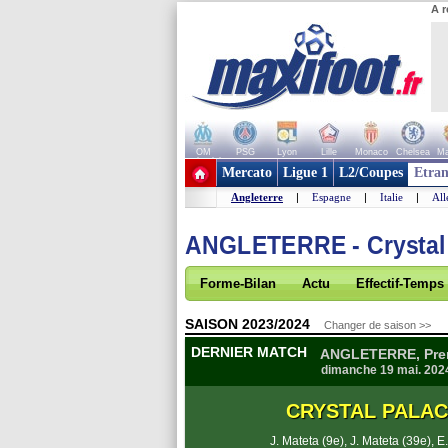
A r
OM
PSG
Lyon
Lille
Monaco
Chelsea
Ma
+ de clubs
Mercato
Ligue 1
L2/Coupes
Etran
Angleterre
|
Espagne
|
Italie
|
Al
ANGLETERRE - Crystal
Forme-Bilan
Actu
Effectif-Temps
SAISON 2023/2024
Changer de saison >>
DERNIER MATCH
ANGLETERRE, Prem
dimanche 19 mai. 202
CRYSTAL PALA
J. Mateta (9e)
,
J. Mateta (39e)
,
E