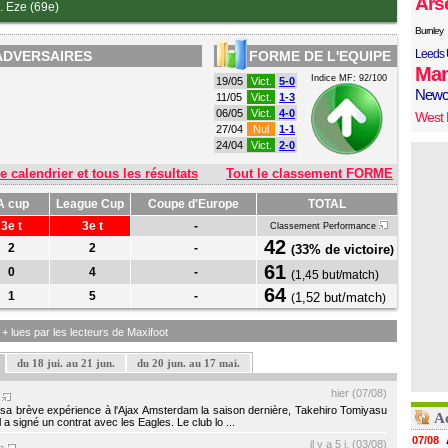
Ars
. Eze (69e)
Burnley
Leeds 
ADVERSAIRES
FORME DE L'EQUIPE
Man
Indice MF: 92/100
19/05
Vict.
5-0
Newc
11/05
Vict.
1-3
06/05
Vict.
4-0
West
27/04
Nul
1-1
24/04
Vict.
2-0
e calendrier et tous les résultats
Tout le classement FORME
A cup
League Cup
Coupe d'Europe
TOTAL
3e t
3e t
-
Classement Performance
42
2
2
-
33% de victoire
(
)
61
0
4
-
(
1,45 but/match
)
64
1
5
-
1,52 but/match
(
)
s + lues par les lecteurs de Maxifoot
du 18 jui. au 21 jun.
du 20 jun. au 17 mai.
hier (07/08)
p
 sa brève expérience à l'Ajax Amsterdam la saison dernière, Takehiro Tomiyasu
Ac
 a signé un contrat avec les Eagles. Le club lo ...
07/08
il y a 5 j. (03/08)