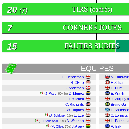
20
TIRS
(cadrés)
(7)
7
CORNERS JOUES
15
FAUTES SUBIES
EQUIPES
D. Henderson
M. Dúbravk
N. Clyne
F. Schär
J. Andersen
D. Burn
D. Muñoz
E. Krafth
(
J. Ward
, 90+4e)
T. Mitchell
J. Murphy
(
C. Richards
Bruno Gui
W. Hughes
E. Anderso
E. Eze
S. Longstaf
(
J. Schlupp
, 82e)
A. Wharton
H. Barnes
(
J. Riedewald
, 83e)
(
J. Ayew
A. Isak
(
M. Olise
, 73e)