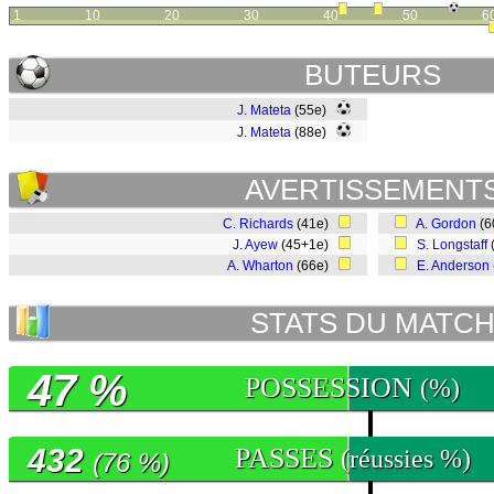
1
10
20
30
40
50
6
BUTEURS
J. Mateta
(55e)
J. Mateta
(88e)
AVERTISSEMENT
C. Richards
(41e)
A. Gordon
(6
J. Ayew
(45+1e)
S. Longstaff
A. Wharton
(66e)
E. Anderson
STATS DU MATC
47 %
POSSESSION
(%)
432
PASSES
(réussies %)
(76 %)