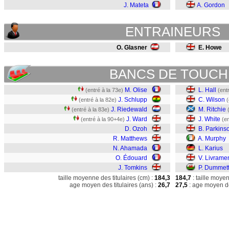
J. Mateta
A. Gordon
ENTRAINEURS
O. Glasner
E. Howe
BANCS DE TOUCH
M. Olise
L. Hall
(entré à la 73e)
(ent
J. Schlupp
C. Wilson
(entré à la 82e)
(
J. Riedewald
M. Ritchie
(entré à la 83e)
J. Ward
J. White
(entré à la 90+4e)
(en
D. Ozoh
B. Parkins
R. Matthews
A. Murphy
N. Ahamada
L. Karius
O. Édouard
V. Livrame
J. Tomkins
P. Dummet
taille moyenne des titulaires (cm) :
184,3
184,7
: taille moye
age moyen des titulaires (ans) :
26,7
27,5
: age moyen de