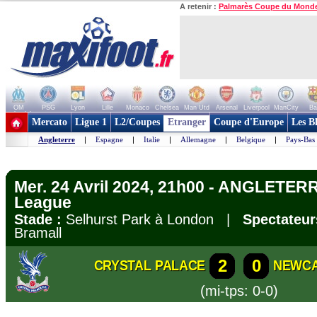
A retenir :
Palmarès Coupe du Mond
OM
PSG
Lyon
Lille
Monaco
Chelsea
Man Utd
Arsenal
Liverpool
ManCity
Ba
+ de clubs
Mercato
Ligue 1
L2/Coupes
Etranger
Coupe d'Europe
Les B
Angleterre
|
Espagne
|
Italie
|
Allemagne
|
Belgique
|
Pays-Bas
Mer. 24 Avril 2024, 21h00 - ANGLETERR
League
Stade :
Selhurst Park à London |
Spectateur
Bramall
2
0
CRYSTAL PALACE
NEWC
(mi-tps: 0-0)