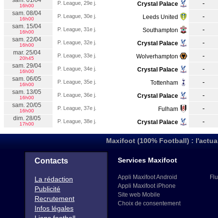
sam. 01/04
-
P. League, 29e j.
Crystal Palace
16h00
sam. 08/04
-
P. League, 30e j.
Leeds United
16h00
sam. 15/04
-
P. League, 31e j.
Southampton
16h00
sam. 22/04
-
P. League, 32e j.
Crystal Palace
16h00
mar. 25/04
-
P. League, 33e j.
Wolverhampton
20h45
sam. 29/04
-
P. League, 34e j.
Crystal Palace
16h00
sam. 06/05
-
P. League, 35e j.
Tottenham
16h00
sam. 13/05
-
P. League, 36e j.
Crystal Palace
16h00
sam. 20/05
-
P. League, 37e j.
Fulham
16h00
dim. 28/05
-
P. League, 38e j.
Crystal Palace
17h00
Maxifoot (100% Football) : l'actua
Services Maxifoot
Contacts
Appli Maxifoot Android
Flu
La rédaction
Appli Maxifoot iPhone
Publicité
Site web Mobile
Recrutement
Choix de consentement
Infos légales