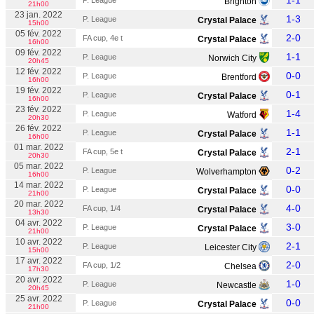
1-1
P. League
Brighton
21h00
23 jan. 2022
1-3
P. League
Crystal Palace
15h00
05 fév. 2022
2-0
FA cup, 4e t
Crystal Palace
16h00
09 fév. 2022
1-1
P. League
Norwich City
20h45
12 fév. 2022
0-0
P. League
Brentford
16h00
19 fév. 2022
0-1
P. League
Crystal Palace
16h00
23 fév. 2022
1-4
P. League
Watford
20h30
26 fév. 2022
1-1
P. League
Crystal Palace
16h00
01 mar. 2022
2-1
FA cup, 5e t
Crystal Palace
20h30
05 mar. 2022
0-2
P. League
Wolverhampton
16h00
14 mar. 2022
0-0
P. League
Crystal Palace
21h00
20 mar. 2022
4-0
FA cup, 1/4
Crystal Palace
13h30
04 avr. 2022
3-0
P. League
Crystal Palace
21h00
10 avr. 2022
2-1
P. League
Leicester City
15h00
17 avr. 2022
2-0
FA cup, 1/2
Chelsea
17h30
20 avr. 2022
1-0
P. League
Newcastle
20h45
25 avr. 2022
0-0
P. League
Crystal Palace
21h00