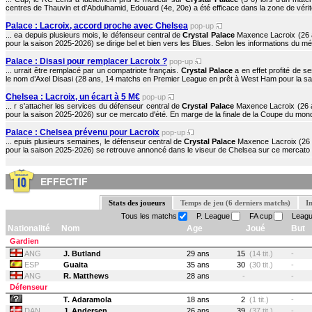
centres de Thauvin et d'Abdulhamid, Edouard (4e, 20e) a été efficace dans la zone de vérité
Palace : Lacroix, accord proche avec Chelsea
pop-up
... ea depuis plusieurs mois, le défenseur central de
Crystal Palace
Maxence Lacroix (26 a
pour la saison 2025-2026) se dirige bel et bien vers les Blues. Selon les informations du mé
Palace : Disasi pour remplacer Lacroix ?
pop-up
... urrait être remplacé par un compatriote français.
Crystal Palace
a en effet profité de 
le nom d’Axel Disasi (28 ans, 14 matchs en Premier League en prêt à West Ham pour la sai
Chelsea : Lacroix, un écart à 5 M€
pop-up
... r s'attacher les services du défenseur central de
Crystal Palace
Maxence Lacroix (26 a
pour la saison 2025-2026) sur ce mercato d'été. En marge de la finale de la Coupe du mon
Palace : Chelsea prévenu pour Lacroix
pop-up
... epuis plusieurs semaines, le défenseur central de
Crystal Palace
Maxence Lacroix (26 
pour la saison 2025-2026) se retrouve annoncé dans le viseur de Chelsea sur ce mercato d'é
EFFECTIF
Stats des joueurs
Temps de jeu (6 derniers matchs)
I
Tous les matchs
P. League
FA cup
Leagu
Nationalité
Nom
Age
Joué
But
Gardien
ANG
J. Butland
29 ans
15
(14 tit.)
-
ESP
Guaita
35 ans
30
(30 tit.)
-
ANG
R. Matthews
28 ans
-
-
Défenseur
T. Adaramola
18 ans
2
(1 tit.)
-
DAN
J. Andersen
26 ans
39
(37 tit.)
-