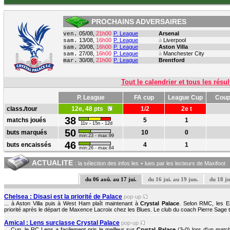
PROCHAINS ADVERSAIRES
05/08,
21h00
P. League
Arsenal
ven.
13/08,
16h00
P. League
à
Liverpool
sam.
20/08,
16h00
P. League
Aston Villa
sam.
27/08,
16h00
P. League
à
Manchester City
sam.
30/08,
21h00
P. League
Brentford
mar.
Tout le calendrier et tous les résul
P. League
FA cup
League Cup
Coup
class./tour
12e, 48 pts
1/2
2e t
38
matchs joués
5
1
11v - 15n - 12d
50
buts marqués
10
0
min:23 - max:99
46
buts encaissés
4
1
min:26 - max:84
ACTUALITE
: la sélection des infos les + lues par les lecteurs de Maxifoot
du 06 aoû. au 17 jui.
du 16 jui. au 19 jun.
du 18 ju
Chelsea : Disasi est la priorité de Palace
pop-up
... à Aston Villa puis à West Ham plaît maintenant à
Crystal Palace
. Selon RMC, les E
priorité après le départ de Maxence Lacroix chez les Blues. Le club du coach Pierre Sage t
Amical : Lens surclasse Crystal Palace
pop-up
... Cup, le RC Lens a facilement pris le meilleur sur
Crystal Palace
(3-0) lors d'un matc