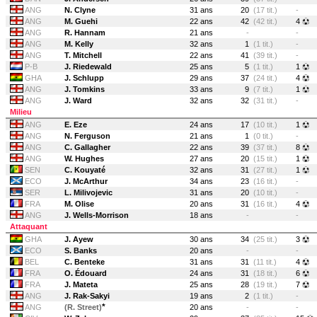
ANG
N. Clyne
31 ans
20
(17 tit.)
-
ANG
M. Guehi
22 ans
42
(42 tit.)
4
ANG
R. Hannam
21 ans
-
-
ANG
M. Kelly
32 ans
1
(1 tit.)
-
ANG
T. Mitchell
22 ans
41
(39 tit.)
-
P-B
J. Riedewald
25 ans
5
(1 tit.)
1
GHA
J. Schlupp
29 ans
37
(24 tit.)
4
ANG
J. Tomkins
33 ans
9
(7 tit.)
1
ANG
J. Ward
32 ans
32
(31 tit.)
-
Milieu
ANG
E. Eze
24 ans
17
(10 tit.)
1
ANG
N. Ferguson
21 ans
1
(0 tit.)
-
ANG
C. Gallagher
22 ans
39
(37 tit.)
8
ANG
W. Hughes
27 ans
20
(15 tit.)
1
SEN
C. Kouyaté
32 ans
31
(27 tit.)
1
ECO
J. McArthur
34 ans
23
(16 tit.)
-
SER
L. Milivojevic
31 ans
20
(10 tit.)
-
FRA
M. Olise
20 ans
31
(16 tit.)
4
ANG
J. Wells-Morrison
18 ans
-
-
Attaquant
GHA
J. Ayew
30 ans
34
(25 tit.)
3
ECO
S. Banks
20 ans
-
-
BEL
C. Benteke
31 ans
31
(11 tit.)
4
FRA
O. Édouard
24 ans
31
(18 tit.)
6
FRA
J. Mateta
25 ans
28
(19 tit.)
7
ANG
J. Rak-Sakyi
19 ans
2
(1 tit.)
-
*
ANG
(R. Street)
20 ans
-
-