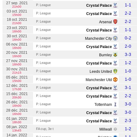
27 sep. 2021
1-1
P. League
Crystal Palace
21h00
03 oct. 2021
2-2
P. League
Crystal Palace
15h00
18 oct. 2021
2-2
P. League
Arsenal
21h00
23 oct. 2021
1-1
P. League
Crystal Palace
16h00
30 oct. 2021
0-2
P. League
Manchester City
16h00
06 nov. 2021
2-0
P. League
Crystal Palace
16h00
20 nov. 2021
3-3
P. League
Burnley
16h00
27 nov. 2021
1-2
P. League
Crystal Palace
16h00
30 nov. 2021
1-0
P. League
Leeds United
21h15
05 déc. 2021
1-0
P. League
Manchester Utd
15h00
12 déc. 2021
3-1
P. League
Crystal Palace
17h30
15 déc. 2021
2-2
P. League
Crystal Palace
20h30
26 déc. 2021
3-0
P. League
Tottenham
16h00
28 déc. 2021
3-0
P. League
Crystal Palace
16h00
01 jan. 2022
2-3
P. League
Crystal Palace
18h30
08 jan. 2022
1-2
FA cup, 3e t
Millwall
13h45
14 jan. 2022