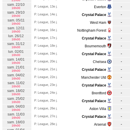
21h00
sam. 22/10
-
P. League, 13e j.
Everton
16h00
sam. 29/10
-
P. League, 14e j.
Crystal Palace
16h00
sam. 05/11
-
P. League, 15e j.
West Ham
16h00
sam. 12/11
-
P. League, 16e j.
Nottingham Forest
16h00
lun. 26/12
-
P. League, 17e j.
Crystal Palace
16h00
sam. 31/12
-
P. League, 18e j.
Bournemouth
16h00
lun. 02/01
-
P. League, 19e j.
Crystal Palace
16h00
sam. 14/01
-
P. League, 20e j.
Chelsea
16h00
sam. 21/01
-
P. League, 21e j.
Crystal Palace
16h00
sam. 04/02
-
P. League, 22e j.
Manchester Utd
16h00
sam. 11/02
-
P. League, 23e j.
Crystal Palace
16h00
sam. 18/02
-
P. League, 24e j.
Brentford
16h00
sam. 25/02
-
P. League, 25e j.
Crystal Palace
16h00
sam. 04/03
-
P. League, 26e j.
Aston Villa
16h00
sam. 11/03
-
P. League, 27e j.
Crystal Palace
16h00
sam. 18/03
-
P. League, 28e j.
Arsenal
16h00