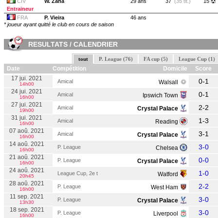
CIV
W. Zaha
29 ans
37
(35 tit.)
15
Entraineur
FRA
P. Vieira
46 ans
* joueur ayant quitté le club en cours de saison
RESULTATS / CALENDRIER
tout
P. League (76)
FA cup (5)
League Cup (1)
Date
Compétition
Domicile
Score
17 jui. 2021
0-1
Amical
Walsall
14h00
24 jui. 2021
0-1
Amical
Ipswich Town
16h00
27 jui. 2021
2-2
Amical
Crystal Palace
19h00
31 jui. 2021
1-3
Amical
Reading
16h00
07 aoû. 2021
3-1
Amical
Crystal Palace
16h00
14 aoû. 2021
3-0
P. League
Chelsea
16h00
21 aoû. 2021
0-0
P. League
Crystal Palace
16h00
24 aoû. 2021
1-0
League Cup, 2e t
Watford
20h45
28 aoû. 2021
2-2
P. League
West Ham
16h00
11 sep. 2021
3-0
P. League
Crystal Palace
13h30
18 sep. 2021
3-0
P. League
Liverpool
16h00