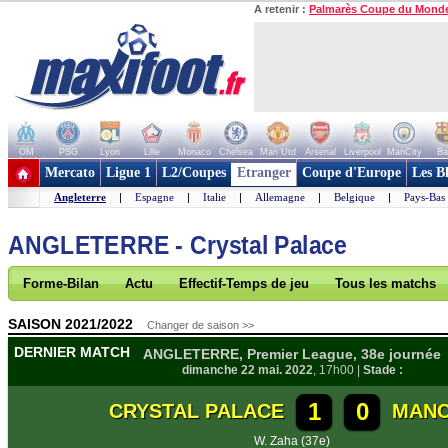
A retenir :
Palmarès Coupe du Mond
OM
PSG
Lyon
Lille
Monaco
Chelsea
Man Utd
Arsenal
Liverpool
ManCity
Ba
+ de clubs
Mercato
Ligue 1
L2/Coupes
Etranger
Coupe d'Europe
Les B
Angleterre
|
Espagne
|
Italie
|
Allemagne
|
Belgique
|
Pays-Bas
ANGLETERRE - Crystal Palace
Forme-Bilan
Actu
Effectif-Temps de jeu
Tous les matchs
SAISON 2021/2022
Changer de saison >>
DERNIER MATCH
ANGLETERRE, Premier League, 38e journée
dimanche 22 mai. 2022
, 17h00 |
Stade :
1
0
CRYSTAL PALACE
MANC
W. Zaha (37e)