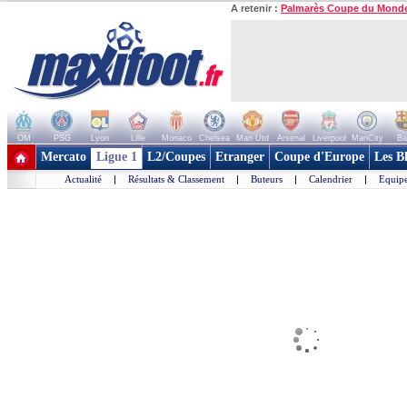
A retenir :
Palmarès Coupe du Mond
OM
PSG
Lyon
Lille
Monaco
Chelsea
Man Utd
Arsenal
Liverpool
ManCity
Ba
+ de clubs
Mercato
Ligue 1
L2/Coupes
Etranger
Coupe d'Europe
Les B
Actualité
|
Résultats & Classement
|
Buteurs
|
Calendrier
|
Equipe