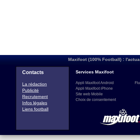
Maxifoot (100% Football) : l'actua
Services Maxifoot
Contacts
Appli Maxifoot Android
Flu
La rédaction
Appli Maxifoot iPhone
Publicité
Site web Mobile
Recrutement
Choix de consentement
Infos légales
Liens football