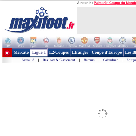
A retenir :
Palmarès Coupe du Mond
OM
PSG
Lyon
Lille
Monaco
Chelsea
Man Utd
Arsenal
Liverpool
ManCity
Ba
+ de clubs
Mercato
Ligue 1
L2/Coupes
Etranger
Coupe d'Europe
Les B
Actualité
|
Résultats & Classement
|
Buteurs
|
Calendrier
|
Equipe