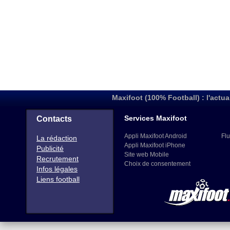
Maxifoot (100% Football) : l'actua
Services Maxifoot
Contacts
Appli Maxifoot Android
Flu
La rédaction
Appli Maxifoot iPhone
Publicité
Site web Mobile
Recrutement
Choix de consentement
Infos légales
Liens football