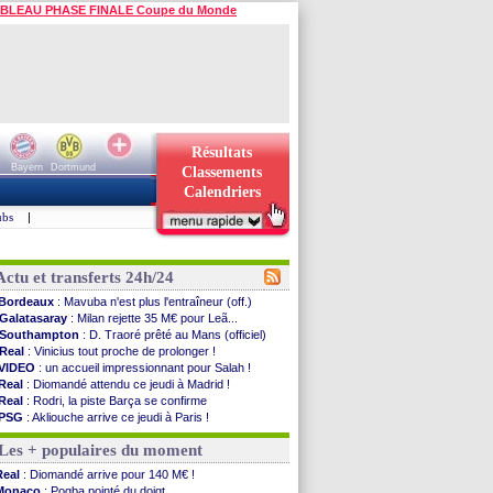
BLEAU PHASE FINALE Coupe du Monde
Résultats
Bayern
Dortmund
Classements
Calendriers
ubs
|
Actu et transferts 24h/24
Bordeaux
: Mavuba n'est plus l'entraîneur (off.)
Galatasaray
: Milan rejette 35 M€ pour Leã...
Southampton
: D. Traoré prêté au Mans (officiel)
Real
: Vinicius tout proche de prolonger !
VIDEO
: un accueil impressionnant pour Salah !
Real
: Diomandé attendu ce jeudi à Madrid !
Real
: Rodri, la piste Barça se confirme
PSG
: Akliouche arrive ce jeudi à Paris !
Médias
: la Liga quitte beIN Sports !
Les + populaires du moment
PSG
: pas d'inquiétude pour Rafael Pol
Real
: ça se complique pour Rodri !
Real
: Diomandé arrive pour 140 M€ !
Barça
: Ferran Torres donne son feu vert au ...
Monaco
: Pogba pointé du doigt