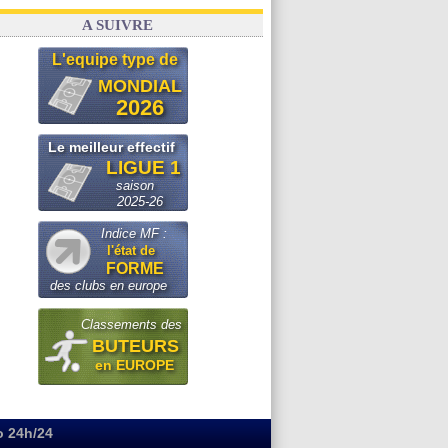
A SUIVRE
L'equipe type de
MONDIAL
2026
Le meilleur effectif
LIGUE 1
saison
2025-26
Indice MF :
l'état de
FORME
des clubs en europe
Classements des
BUTEURS
en EUROPE
o 24h/24