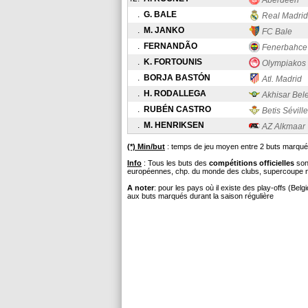
Aberdeen
.
G. BALE
Real Madrid
.
M. JANKO
FC Bale
.
FERNANDÃO
Fenerbahce
.
K. FORTOUNIS
Olympiakos
.
BORJA BASTÓN
Atl. Madrid
.
H. RODALLEGA
Akhisar Bel
.
RUBÉN CASTRO
Betis Séville
.
M. HENRIKSEN
AZ Alkmaar
(*) Min/but
: temps de jeu moyen entre 2 buts marqués
Info
: Tous les buts des
compétitions officielles
sont
européennes, chp. du monde des clubs, supercoupe nati
A noter
: pour les pays où il existe des play-offs (Bel
aux buts marqués durant la saison régulière