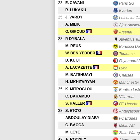
23.
E. CAVANI
Paris SG
.
R. LUKAKU
Everton
25.
J. VARDY
Leicester Ci
.
A. MILIK
Ajax Amste
.
O. GIROUD
Arsenal
28.
P. DYBALA
Juventus Tu
.
M. REUS
Borussia D
.
W. BEN YEDDER
Toulouse
.
D. KUIJT
Feyenoord 
.
A. LACAZETTE
Lyon
.
M. BATSHUAYI
Chelsea
.
H. MKHITARYAN
Manchester
35.
K. MITROGLOU
Benfica Lis
.
C. BAKAMBU
Villarreal
.
S. HALLER
FC Utrecht
38.
S. ETO'O
Antalyaspor
.
ABDOULAY DIABY
FC Bruges
.
C. BACCA
Milan AC
.
M. LEYE
Zulte-Ware
42.
A. ROONEY