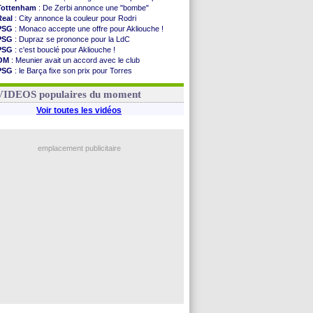
Tottenham
: De Zerbi annonce une "bombe"
Real
: City annonce la couleur pour Rodri
PSG
: Monaco accepte une offre pour Akliouche !
PSG
: Dupraz se prononce pour la LdC
PSG
: c'est bouclé pour Akliouche !
OM
: Meunier avait un accord avec le club
PSG
: le Barça fixe son prix pour Torres
Barça
: Torres souhaite rejoindre le PSG !
FIFA
: Infantino sollicite Trump
VIDEOS populaires du moment
Voir toutes les vidéos
emplacement publicitaire