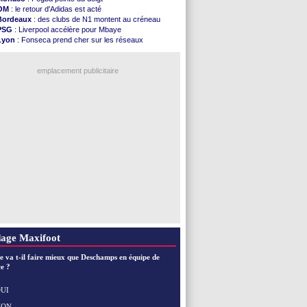
FIFA
: des excuses après le projet
OM
: le retour d'Adidas est acté
Abha
: c'est fait pour Fekir (officiel)
Bordeaux
: des clubs de N1 montent au créneau
Real
: réponse imminente de Vinicius
PSG
: Liverpool accélère pour Mbaye
Arsenal
: Nørgaard transféré à Everton (off.)
Lyon
: Fonseca prend cher sur les réseaux
Al-Ahli
: Deschamps a discuté !
Trabzonspor
: une annonce pour Salah !
PSG
: Luis Enrique satisfait malgré tout
Real
: une nouvelle offre pour Vinicius
Monaco
: Pogba pointé du doigt
emplacement publicitaire
Rennes
: Zabiri n'est pas fan de la L1
Rennes
: une offre de Fulham pour Aït Boudlal
VIDEO
: Thomasson et Cresswell réconciliés
Dunkerque
: Nzonzi avait des pistes en L1
Lyon
: Mangala sur le départ
Voir les brèves précédentes
age Maxifoot
e va t-il faire mieux que Deschamps en équipe de
e ?
UI
NON