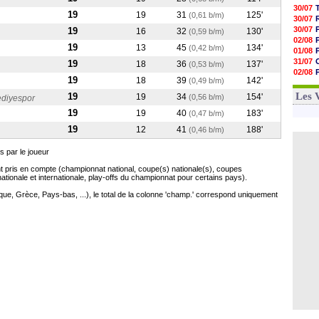
30/07
19
19
31
125'
(0,61 b/m)
30/07
30/07
19
16
32
130'
(0,59 b/m)
02/08
19
13
45
134'
(0,42 b/m)
01/08
31/07
19
18
36
137'
(0,53 b/m)
02/08
19
18
39
142'
(0,49 b/m)
01/08
03/08
Les 
19
19
34
154'
(0,56 b/m)
ediyespor
19
19
40
183'
(0,47 b/m)
19
12
41
188'
(0,46 b/m)
 par le joueur
 pris en compte (championnat national, coupe(s) nationale(s), coupes
onale et internationale, play-offs du championnat pour certains pays).
gique, Grèce, Pays-bas, ...), le total de la colonne 'champ.' correspond uniquement