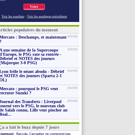
Voter
Voir les resultats
-
Voir les sondages précédents
articles populaires du moment
(05/08)
Mercato : Deschamps, et maintenant
?
(05/08)
A une semaine de la Supercoupe
d'Europe, le PSG rate sa rentrée -
Débrief et NOTES des joueurs
(Majorque 3-0 PSG)
(04/08)
Lyon frôle le néant absolu - Débrief
et NOTES des joueurs (Sparta 2-1
OL)
(04/08)
Mercato : pourquoi le PSG veut
recruter Suzuki ?
(05/08)
Journal des Transferts : Liverpool
tourné vers le PSG, le nouveau club
de Salah connu, Lille veut piocher au
Real...
Ça a fait le buzz depuis 7 jours
Liverpool
: Barcola, Carragher ne comprend pas