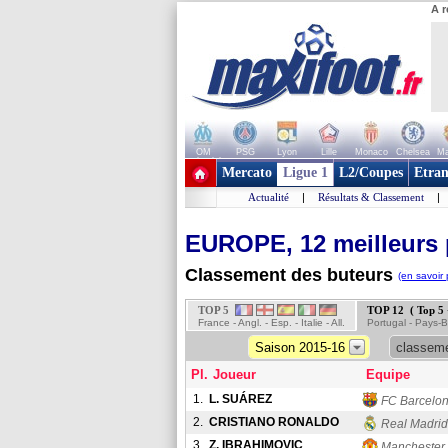
A r
OM
PSG
Lyon
Lille
Monaco
Chelsea
Ma
+ de clubs
Mercato
Ligue 1
L2/Coupes
Etran
Actualité
|
Résultats & Classement
|
EUROPE, 12 meilleurs 
Classement des buteurs
(en savoir 
TOP 5
TOP 12 ( Top 5
France - Angl. - Esp. - Italie - All.
Portugal - Pays-Ba
Saison 2015-16
classeme
Pl.
Joueur
Equipe
1.
L. SUÁREZ
FC Barcelo
2.
CRISTIANO RONALDO
Real Madrid
3.
Z. IBRAHIMOVIC
Manchester