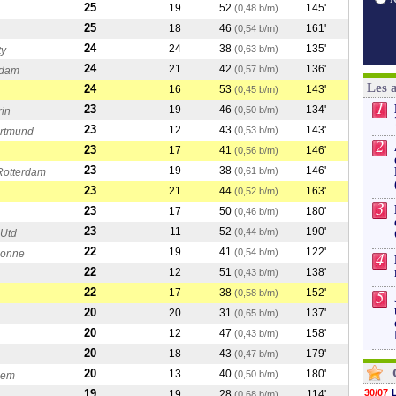
25
19
52
145'
(0,48 b/m)
25
18
46
161'
(0,54 b/m)
24
24
38
135'
(0,63 b/m)
ty
24
21
42
136'
(0,57 b/m)
rdam
Les 
24
16
53
143'
(0,45 b/m)
1
23
19
46
134'
(0,50 b/m)
rin
23
12
43
143'
(0,53 b/m)
ortmund
2
23
17
41
146'
(0,56 b/m)
23
19
38
146'
(0,61 b/m)
Rotterdam
23
21
44
163'
(0,52 b/m)
3
23
17
50
180'
(0,46 b/m)
23
11
52
190'
(0,44 b/m)
 Utd
22
19
41
122'
(0,54 b/m)
bonne
4
22
12
51
138'
(0,43 b/m)
22
5
17
38
152'
(0,58 b/m)
20
20
31
137'
(0,65 b/m)
20
12
47
158'
(0,43 b/m)
20
18
43
179'
(0,47 b/m)
20
13
40
180'
(0,50 b/m)
gem
19
30/07
19
28
114'
(0,68 b/m)