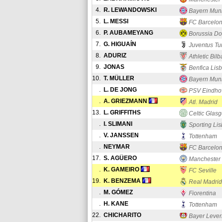
4.
R. LEWANDOWSKI
Bayern Mun
5.
L. MESSI
FC Barcelo
6.
P. AUBAMEYANG
Borussia D
7.
G. HIGUAÍN
Juventus Tu
8.
ADURIZ
Athletic Bil
9.
JONAS
Benfica Lis
10.
T. MÜLLER
Bayern Mun
.
L. DE JONG
PSV Eindho
.
A. GRIEZMANN
Atl. Madrid
13.
L. GRIFFITHS
Celtic Glas
.
I. SLIMANI
Sporting Li
.
V. JANSSEN
Tottenham
.
NEYMAR
FC Barcelo
17.
S. AGÜERO
Manchester 
.
K. GAMEIRO
FC Seville
19.
K. BENZEMA
Real Madrid
.
M. GÓMEZ
Fiorentina
.
H. KANE
Tottenham
22.
CHICHARITO
Bayer Leve