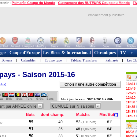
etenir :
Palmarès Coupe du Monde
-
Classement des BUTEURS Coupe du Monde
-
TA
emplacement publicitaire
n Utd
Arsenal
Liverpool
ManCity
Barca
Real
Atletico
Milan
Juve
Inter
Naples
ger
Coupe d'Europe
Les Bleus & International
Chroniques
TV
+
Buteurs
|
Calendrier
|
Equipe type
|
Tableau Transferts
|
Palmarès
|
Les Cl
pays - Saison 2015-16
13h11
Choisir une autre compétition
plus)
12h46
12h28
 +
)
12h10
s - Belg. - Suis. - Turq. - Grèc. - Ecos.
Mis à jour le
sam. 30/07/2016 à 00h
11h58
nt par ANNÉE civile
CUMULÉ sur N saisons
11h35
11h19
Buts
dont champ.
Matchs
Min/But
(*)
11h07
10h53
59
40
53
81'
(1,11 b/m)
ne
10h36
51
35
48
84'
(1,06 b/m)
10h13
05/08
09h51
50
38
51
83'
(0,98 b/m)
 Utd
05/08