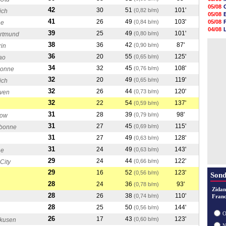
09h32
05/08
42
30
51
101'
(0,82 b/m)
ich
09h11
05/08
08h57
41
26
49
103'
(0,84 b/m)
05/08
ne
08h39
04/08
39
25
49
101'
(0,80 b/m)
08h22
ortmund
04/08
00h06
38
36
42
87'
05/08
(0,90 b/m)
rin
05/08
36
20
55
125'
05/08
(0,65 b/m)
bao
05/08
34
32
45
108'
(0,76 b/m)
bonne
05/08
32
05/08
20
49
119'
(0,65 b/m)
ich
05/08
32
26
44
120'
(0,73 b/m)
ven
32
22
54
137'
(0,59 b/m)
31
28
39
98'
(0,79 b/m)
gow
31
27
45
115'
(0,69 b/m)
sbonne
31
27
49
128'
(0,63 b/m)
31
24
49
143'
(0,63 b/m)
ne
29
24
44
122'
(0,66 b/m)
City
29
16
52
123'
(0,56 b/m)
Sond
28
24
36
93'
(0,78 b/m)
Zidan
28
26
38
110'
(0,74 b/m)
Franc
28
25
50
144'
(0,56 b/m)
O
26
17
43
123'
(0,60 b/m)
rkusen