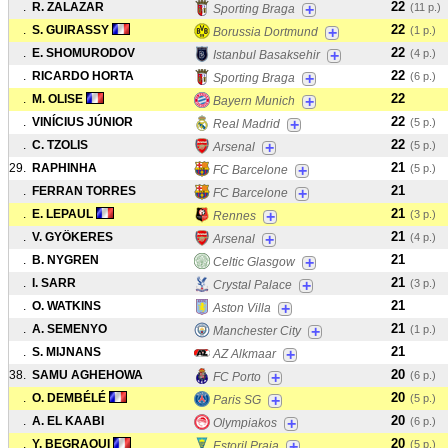
22
.
R. ZALAZAR
+
(11 p.)
Sporting Braga
22
.
S. GUIRASSY
+
(1 p.)
Borussia Dortmund
22
.
E. SHOMURODOV
+
(4 p.)
Istanbul Basaksehir
22
.
RICARDO HORTA
+
(6 p.)
Sporting Braga
22
.
M. OLISE
+
Bayern Munich
22
.
VINÍCIUS JÚNIOR
+
(5 p.)
Real Madrid
22
.
C. TZOLIS
+
(5 p.)
Arsenal
21
29.
RAPHINHA
+
(5 p.)
FC Barcelone
21
.
FERRAN TORRES
+
FC Barcelone
21
.
E. LEPAUL
+
(3 p.)
Rennes
21
.
V. GYÖKERES
+
(4 p.)
Arsenal
21
.
B. NYGREN
+
Celtic Glasgow
21
.
I. SARR
+
(3 p.)
Crystal Palace
21
.
O. WATKINS
+
Aston Villa
21
.
A. SEMENYO
+
(1 p.)
Manchester City
21
.
S. MIJNANS
+
AZ Alkmaar
20
38.
SAMU AGHEHOWA
+
(6 p.)
FC Porto
20
.
O. DEMBÉLÉ
+
(5 p.)
Paris SG
20
.
A. EL KAABI
+
(6 p.)
Olympiakos
20
.
Y. BEGRAOUI
+
(5 p.)
Estoril Praia