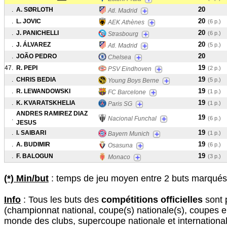
20
.
A. SØRLOTH
+
Atl. Madrid
20
.
L. JOVIC
+
(6 p.)
AEK Athènes
20
.
J. PANICHELLI
+
(6 p.)
Strasbourg
20
.
J. ÁLVAREZ
+
(5 p.)
Atl. Madrid
20
.
JOÃO PEDRO
+
Chelsea
19
47.
R. PEPI
+
(2 p.)
PSV Eindhoven
19
.
CHRIS BEDIA
+
(5 p.)
Young Boys Berne
19
.
R. LEWANDOWSKI
+
(1 p.)
FC Barcelone
19
.
K. KVARATSKHELIA
+
(1 p.)
Paris SG
ANDRES RAMIREZ DIAZ
19
.
+
Nacional Funchal
(6 p.)
JESUS
19
.
I. SAIBARI
+
(1 p.)
Bayern Munich
19
.
A. BUDIMIR
+
(6 p.)
Osasuna
19
.
F. BALOGUN
+
(3 p.)
Monaco
(*) Min/but
: temps de jeu moyen entre 2 buts marqués 
Info
: Tous les buts des
compétitions officielles
sont 
(championnat national, coupe(s) nationale(s), coupes 
monde des clubs, supercoupe nationale et international