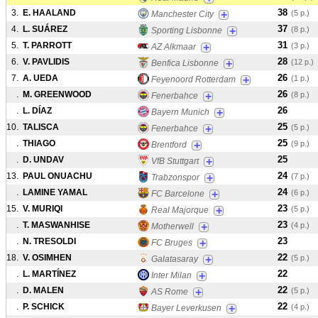
38
3.
E. HAALAND
+
(5 p.)
Manchester City
37
4.
L. SUÁREZ
+
(8 p.)
Sporting Lisbonne
31
5.
T. PARROTT
+
(3 p.)
AZ Alkmaar
28
6.
V. PAVLIDIS
+
(12 p.)
Benfica Lisbonne
26
7.
A. UEDA
+
(1 p.)
Feyenoord Rotterdam
26
.
M. GREENWOOD
+
(8 p.)
Fenerbahce
26
.
L. DÍAZ
+
Bayern Munich
25
10.
TALISCA
+
(5 p.)
Fenerbahce
25
.
THIAGO
+
(9 p.)
Brentford
25
.
D. UNDAV
+
VfB Stuttgart
24
13.
PAUL ONUACHU
+
(7 p.)
Trabzonspor
24
.
LAMINE YAMAL
+
(6 p.)
FC Barcelone
23
15.
V. MURIQI
+
(5 p.)
Real Majorque
23
.
T. MASWANHISE
+
(4 p.)
Motherwell
23
.
N. TRESOLDI
+
FC Bruges
22
18.
V. OSIMHEN
+
(5 p.)
Galatasaray
22
.
L. MARTÍNEZ
+
Inter Milan
22
.
D. MALEN
+
(5 p.)
AS Rome
22
.
P. SCHICK
+
(4 p.)
Bayer Leverkusen