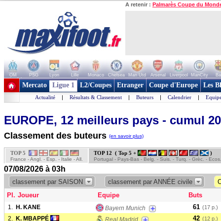
A retenir :
Palmarès Coupe du Mond
OM
PSG
Lyon
Lille
Monaco
Chelsea
Man Utd
Arsenal
Liverpool
ManCity
Ba
+ de clubs
Mercato
Ligue 1
L2/Coupes
Etranger
Coupe d'Europe
Les B
Actualité
|
Résultats & Classement
|
Buteurs
|
Calendrier
|
Equipe
EUROPE, 12 meilleurs pays - cumul 2
Classement des buteurs
(en savoir plus)
TOP 5
TOP 12 ( Top 5 +
)
France - Angl. - Esp. - Italie - All.
Portugal - Pays-Bas - Belg. - Suis. - Turq. - Grèc. - Ecos
07/08/2026 à 03h
classement par SAISON
classement par ANNÉE civile
C
Pl.
Joueur
Equipe
Buts
61
1.
H. KANE
+
(17 p.)
Bayern Munich
42
2.
K. MBAPPÉ
+
(12 p.)
Real Madrid