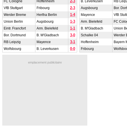
2-3
FC Cologne
Hoffenheim
B. Leverkusen
RB Leip
2-3
VfB Stuttgart
Fribourg
Augsbourg
Bor. Do
1-4
Werder Breme
Hertha Berlin
Mayence
VfB Stutt
1-3
Union Berlin
Augsbourg
Arm. Bielefeld
FC Colo
1-1
Eintr. Francfort
Arm. Bielefeld
B. M'Gladbach
Union Be
3-0
Bor. Dortmund
B. M'Gladbach
Schalke 04
Werder 
3-1
RB Leipzig
Mayence
Hoffenheim
Bayern 
0-0
Wolfsbourg
B. Leverkusen
Fribourg
Wolfsbo
emplacement publicitaire