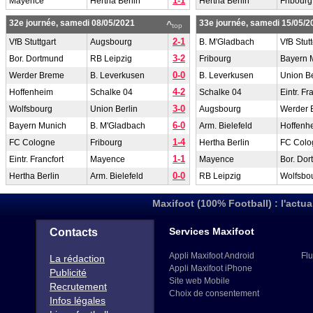
1-1
Mayence
Hertha Berlin
Hertha Berlin
Fribourg
32e journée, samedi 08/05/2021
33e journée, samedi 15/05/2
^
top
2-1
VfB Stuttgart
Augsbourg
B. M'Gladbach
VfB Stutt
3-2
Bor. Dortmund
RB Leipzig
Fribourg
Bayern 
0-0
Werder Breme
B. Leverkusen
B. Leverkusen
Union Be
4-2
Hoffenheim
Schalke 04
Schalke 04
Eintr. Fr
3-0
Wolfsbourg
Union Berlin
Augsbourg
Werder 
6-0
Bayern Munich
B. M'Gladbach
Arm. Bielefeld
Hoffenh
1-4
FC Cologne
Fribourg
Hertha Berlin
FC Colo
1-1
Eintr. Francfort
Mayence
Mayence
Bor. Do
0-0
Hertha Berlin
Arm. Bielefeld
RB Leipzig
Wolfsbo
Maxifoot (100% Football) : l'actua
Services Maxifoot
Contacts
Appli Maxifoot Android
Flu
La rédaction
Appli Maxifoot iPhone
Publicité
Site web Mobile
Recrutement
Choix de consentement
Infos légales