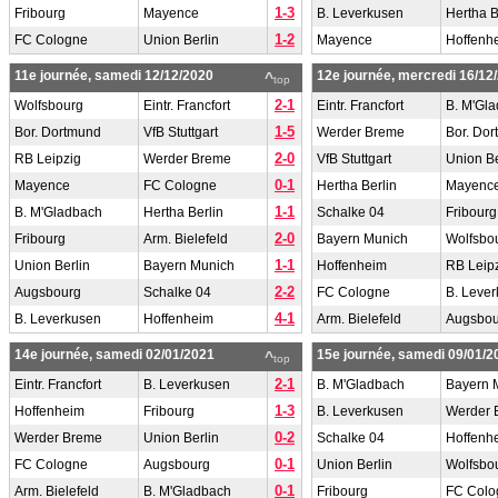
1-3
Fribourg
Mayence
B. Leverkusen
Hertha B
1-2
FC Cologne
Union Berlin
Mayence
Hoffenh
11e journée, samedi 12/12/2020
12e journée, mercredi 16/12
^
top
2-1
Wolfsbourg
Eintr. Francfort
Eintr. Francfort
B. M'Gl
1-5
Bor. Dortmund
VfB Stuttgart
Werder Breme
Bor. Do
2-0
RB Leipzig
Werder Breme
VfB Stuttgart
Union Be
0-1
Mayence
FC Cologne
Hertha Berlin
Mayenc
1-1
B. M'Gladbach
Hertha Berlin
Schalke 04
Fribourg
2-0
Fribourg
Arm. Bielefeld
Bayern Munich
Wolfsbo
1-1
Union Berlin
Bayern Munich
Hoffenheim
RB Leip
2-2
Augsbourg
Schalke 04
FC Cologne
B. Leve
4-1
B. Leverkusen
Hoffenheim
Arm. Bielefeld
Augsbou
14e journée, samedi 02/01/2021
15e journée, samedi 09/01/2
^
top
2-1
Eintr. Francfort
B. Leverkusen
B. M'Gladbach
Bayern 
1-3
Hoffenheim
Fribourg
B. Leverkusen
Werder 
0-2
Werder Breme
Union Berlin
Schalke 04
Hoffenh
0-1
FC Cologne
Augsbourg
Union Berlin
Wolfsbo
0-1
Arm. Bielefeld
B. M'Gladbach
Fribourg
FC Colo