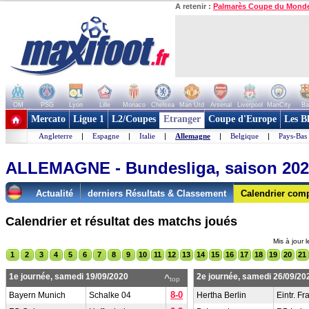
A retenir :
Palmarès Coupe du Mond
OM
PSG
Lyon
Lille
Monaco
Chelsea
Man Utd
Arsenal
Liverpool
ManCity
Ba
+ de clubs
Mercato
Ligue 1
L2/Coupes
Etranger
Coupe d'Europe
Les B
Angleterre
|
Espagne
|
Italie
|
Allemagne
|
Belgique
|
Pays-Bas
ALLEMAGNE - Bundesliga, saison 202
Actualité
derniers Résultats & Classement
Calendrier comp
Calendrier et résultat des matchs joués
Mis à jour 
1
2
3
4
5
6
7
8
9
10
11
12
13
14
15
16
17
18
19
20
21
1e journée, samedi 19/09/2020
2e journée, samedi 26/09/20
^
top
8-0
Bayern Munich
Schalke 04
Hertha Berlin
Eintr. Fr