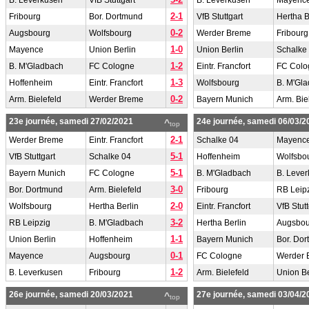
B. Leverkusen
VfB Stuttgart
B. Leverkusen
Mayenc
2-1
Fribourg
Bor. Dortmund
VfB Stuttgart
Hertha B
0-2
Augsbourg
Wolfsbourg
Werder Breme
Fribourg
1-0
Mayence
Union Berlin
Union Berlin
Schalke
1-2
B. M'Gladbach
FC Cologne
Eintr. Francfort
FC Colo
1-3
Hoffenheim
Eintr. Francfort
Wolfsbourg
B. M'Gl
0-2
Arm. Bielefeld
Werder Breme
Bayern Munich
Arm. Bie
23e journée, samedi 27/02/2021
24e journée, samedi 06/03/2
^
top
2-1
Werder Breme
Eintr. Francfort
Schalke 04
Mayenc
5-1
VfB Stuttgart
Schalke 04
Hoffenheim
Wolfsbo
5-1
Bayern Munich
FC Cologne
B. M'Gladbach
B. Leve
3-0
Bor. Dortmund
Arm. Bielefeld
Fribourg
RB Leip
2-0
Wolfsbourg
Hertha Berlin
Eintr. Francfort
VfB Stutt
3-2
RB Leipzig
B. M'Gladbach
Hertha Berlin
Augsbou
1-1
Union Berlin
Hoffenheim
Bayern Munich
Bor. Do
0-1
Mayence
Augsbourg
FC Cologne
Werder 
1-2
B. Leverkusen
Fribourg
Arm. Bielefeld
Union Be
26e journée, samedi 20/03/2021
27e journée, samedi 03/04/2
^
top