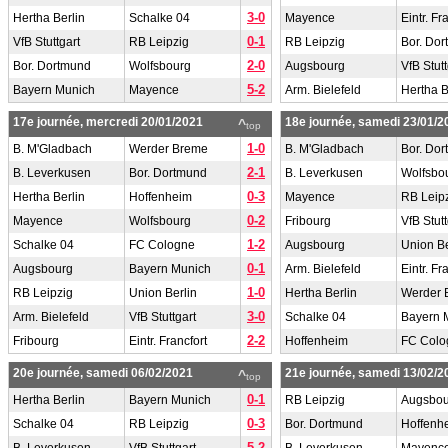
3-0
Hertha Berlin
Schalke 04
Mayence
Eintr. Fr
0-1
VfB Stuttgart
RB Leipzig
RB Leipzig
Bor. Do
2-0
Bor. Dortmund
Wolfsbourg
Augsbourg
VfB Stutt
5-2
Bayern Munich
Mayence
Arm. Bielefeld
Hertha B
17e journée, mercredi 20/01/2021
18e journée, samedi 23/01/2
^
top
1-0
B. M'Gladbach
Werder Breme
B. M'Gladbach
Bor. Do
2-1
B. Leverkusen
Bor. Dortmund
B. Leverkusen
Wolfsbo
0-3
Hertha Berlin
Hoffenheim
Mayence
RB Leip
0-2
Mayence
Wolfsbourg
Fribourg
VfB Stutt
1-2
Schalke 04
FC Cologne
Augsbourg
Union Be
0-1
Augsbourg
Bayern Munich
Arm. Bielefeld
Eintr. Fr
1-0
RB Leipzig
Union Berlin
Hertha Berlin
Werder 
3-0
Arm. Bielefeld
VfB Stuttgart
Schalke 04
Bayern 
2-2
Fribourg
Eintr. Francfort
Hoffenheim
FC Colo
20e journée, samedi 06/02/2021
21e journée, samedi 13/02/2
^
top
0-1
Hertha Berlin
Bayern Munich
RB Leipzig
Augsbou
0-3
Schalke 04
RB Leipzig
Bor. Dortmund
Hoffenh
5-2