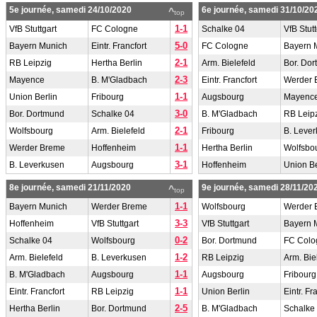
5e journée, samedi 24/10/2020
6e journée, samedi 31/10/20
^
top
1-1
VfB Stuttgart
FC Cologne
Schalke 04
VfB Stutt
5-0
Bayern Munich
Eintr. Francfort
FC Cologne
Bayern 
2-1
RB Leipzig
Hertha Berlin
Arm. Bielefeld
Bor. Do
2-3
Mayence
B. M'Gladbach
Eintr. Francfort
Werder 
1-1
Union Berlin
Fribourg
Augsbourg
Mayenc
3-0
Bor. Dortmund
Schalke 04
B. M'Gladbach
RB Leip
2-1
Wolfsbourg
Arm. Bielefeld
Fribourg
B. Leve
1-1
Werder Breme
Hoffenheim
Hertha Berlin
Wolfsbo
3-1
B. Leverkusen
Augsbourg
Hoffenheim
Union Be
8e journée, samedi 21/11/2020
9e journée, samedi 28/11/20
^
top
1-1
Bayern Munich
Werder Breme
Wolfsbourg
Werder 
3-3
Hoffenheim
VfB Stuttgart
VfB Stuttgart
Bayern 
0-2
Schalke 04
Wolfsbourg
Bor. Dortmund
FC Colo
1-2
Arm. Bielefeld
B. Leverkusen
RB Leipzig
Arm. Bie
1-1
B. M'Gladbach
Augsbourg
Augsbourg
Fribourg
1-1
Eintr. Francfort
RB Leipzig
Union Berlin
Eintr. Fr
2-5
Hertha Berlin
Bor. Dortmund
B. M'Gladbach
Schalke