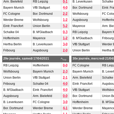
0-1
Arm. Bielefeld
RB Leipzig
B. Leverkusen
Schalke
4-0
Bayern Munich
VfB Stuttgart
Bor. Dortmund
Eintr. Fr
2-2
FC Cologne
Bor. Dortmund
Wolfsbourg
FC Colo
1-2
Werder Breme
Wolfsbourg
Augsbourg
Hoffenh
5-2
Eintr. Francfort
Union Berlin
Mayence
Arm. Bie
0-3
Schalke 04
B. M'Gladbach
RB Leipzig
Bayern 
1-2
Hoffenheim
Mayence
B. M'Gladbach
Fribourg
3-0
Hertha Berlin
B. Leverkusen
VfB Stuttgart
Werder 
2-0
Fribourg
Augsbourg
Union Berlin
Hertha B
29e journée, samedi 17/04/2021
30e journée, mercredi 21/04
^
top
0-0
RB Leipzig
Hoffenheim
FC Cologne
RB Leip
2-3
Wolfsbourg
Bayern Munich
Bayern Munich
B. Leve
2-1
Union Berlin
VfB Stuttgart
Arm. Bielefeld
Schalke
4-0
Fribourg
Schalke 04
Eintr. Francfort
Augsbou
4-0
B. M'Gladbach
Eintr. Francfort
VfB Stuttgart
Wolfsbo
0-0
Augsbourg
Arm. Bielefeld
Bor. Dortmund
Union Be
3-0
B. Leverkusen
FC Cologne
Hoffenheim
B. M'Gl
4-1
Bor. Dortmund
Werder Breme
Werder Breme
Mayenc