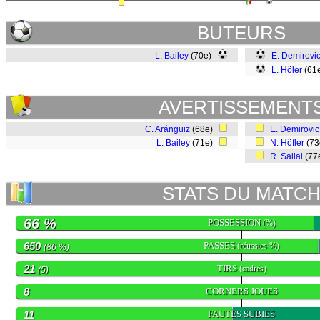
BUTEURS
L. Bailey
(70e)
E. Demirovi
L. Höler
(61
AVERTISSEMENT
C. Aránguiz
(68e)
E. Demirovic
L. Bailey
(71e)
N. Höfler
(7
R. Sallai
(77
STATS DU MATC
66 %
POSSESSION
(%)
650
PASSES
(réussies %)
(86 %)
21
TIRS
(cadrés)
(5)
8
CORNERS JOUES
11
FAUTES SUBIES