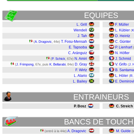
EQUIPES
L. Grill
F. Müller
Wendell
L. Kübler
(
K
J. Tah
D. Heintz
T. Fosu-Mensah
C. Günter
(
A. Dragovic
, 44e)
E. Tapsoba
P. Lienhart
C. Aránguiz
N. Höfler
N. Amiri
J. Schmid
(
P. Schick
, 67e)
D. Gray
V. Grifo
(
J. Frimpong
, 67e, puis
K. Bellarabi
, 84e)
(
J. 
F. Wirtz
B. Santama
L. Alario
L. Höler
(
R. 
L. Bailey
E. Demirov
ENTRAINEURS
P. Bosz
C. Streich
BANCS DE TOUCH
A. Dragovic
M. Gulde
(entré à la 44e)
(