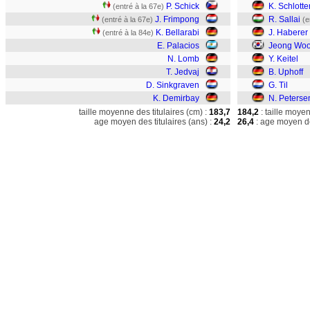
P. Schick
K. Schlott
(entré à la 67e)
J. Frimpong
R. Sallai
(entré à la 67e)
(e
K. Bellarabi
J. Haberer
(entré à la 84e)
E. Palacios
Jeong Wo
N. Lomb
Y. Keitel
T. Jedvaj
B. Uphoff
D. Sinkgraven
G. Til
K. Demirbay
N. Peterse
taille moyenne des titulaires (cm) :
183,7
184,2
: taille moye
age moyen des titulaires (ans) :
24,2
26,4
: age moyen de