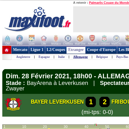
A retenir :
Palmarès Coupe du Mond
OM
PSG
Lyon
Lille
Monaco
Chelsea
Man Utd
Arsenal
Liverpool
ManCity
Ba
+ de clubs
Mercato
Ligue 1
L2/Coupes
Etranger
Coupe d'Europe
Les B
Angleterre
|
Espagne
|
Italie
|
Allemagne
|
Belgique
|
Pays-Bas
Dim. 28 Février 2021, 18h00 - ALLEMA
Stade :
BayArena à Leverkusen |
Spectateur
Zwayer
1
2
BAYER LEVERKUSEN
FRIBO
(mi-tps: 0-0)
1
10
20
30
40
50
6