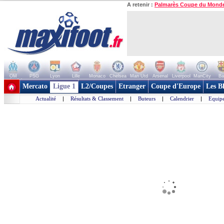
A retenir :
Palmarès Coupe du Mond
OM
PSG
Lyon
Lille
Monaco
Chelsea
Man Utd
Arsenal
Liverpool
ManCity
Ba
+ de clubs
Mercato
Ligue 1
L2/Coupes
Etranger
Coupe d'Europe
Les B
Actualité
|
Résultats & Classement
|
Buteurs
|
Calendrier
|
Equipe