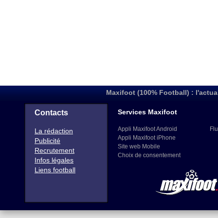
Maxifoot (100% Football) : l'actua
Services Maxifoot
Contacts
Appli Maxifoot Android
Flu
La rédaction
Appli Maxifoot iPhone
Publicité
Site web Mobile
Recrutement
Choix de consentement
Infos légales
Liens football