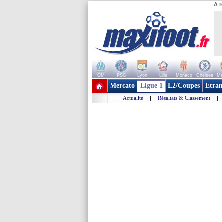
A r
OM
PSG
Lyon
Lille
Monaco
Chelsea
Ma
+ de clubs
Mercato
Ligue 1
L2/Coupes
Etran
Actualité
|
Résultats & Classement
|