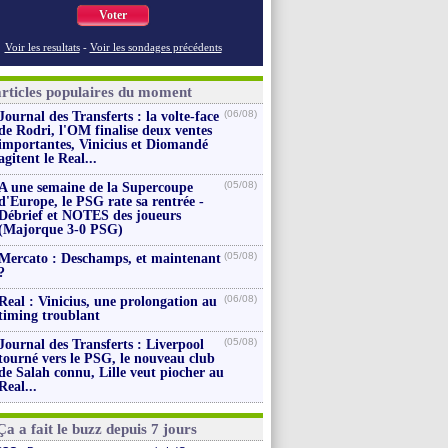
Voter
Voir les resultats
-
Voir les sondages précédents
articles populaires du moment
(06/08)
Journal des Transferts : la volte-face
de Rodri, l'OM finalise deux ventes
importantes, Vinicius et Diomandé
agitent le Real...
(05/08)
A une semaine de la Supercoupe
d'Europe, le PSG rate sa rentrée -
Débrief et NOTES des joueurs
(Majorque 3-0 PSG)
(05/08)
Mercato : Deschamps, et maintenant
?
(06/08)
Real : Vinicius, une prolongation au
timing troublant
(05/08)
Journal des Transferts : Liverpool
tourné vers le PSG, le nouveau club
de Salah connu, Lille veut piocher au
Real...
Ça a fait le buzz depuis 7 jours