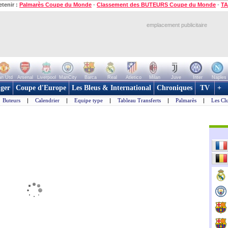
etenir :
Palmarès Coupe du Monde
-
Classement des BUTEURS Coupe du Monde
-
TA
emplacement publicitaire
n Utd
Arsenal
Liverpool
ManCity
Barca
Real
Atletico
Milan
Juve
Inter
Naples
ger
Coupe d'Europe
Les Bleus & International
Chroniques
TV
+
Buteurs
|
Calendrier
|
Equipe type
|
Tableau Transferts
|
Palmarès
|
Les Cl