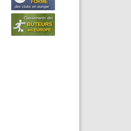
FORME
des clubs en europe
Classements des
BUTEURS
en EUROPE