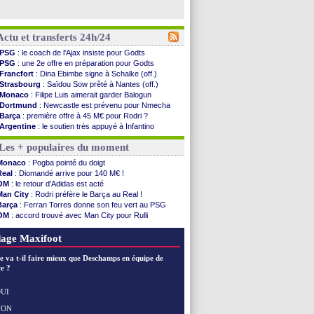
Actu et transferts 24h/24
PSG
: le coach de l'Ajax insiste pour Godts
PSG
: une 2e offre en préparation pour Godts
Francfort
: Dina Ebimbe signe à Schalke (off.)
Strasbourg
: Saïdou Sow prêté à Nantes (off.)
Monaco
: Filipe Luis aimerait garder Balogun
Dortmund
: Newcastle est prévenu pour Nmecha
Barça
: première offre à 45 M€ pour Rodri ?
Argentine
: le soutien très appuyé à Infantino
Tottenham
: Van de Ven va prolonger
Les + populaires du moment
Barça
: l'agent de Rodri confirme !
FIFA
: la CAF soutient Infantino
Monaco
: Pogba pointé du doigt
CdM 2030
: Rubiales charge Infantino et ...
Real
: Diomandé arrive pour 140 M€ !
Rennes
: Embolo a des pistes alléchantes
OM
: le retour d'Adidas est acté
Côte d'Ivoire
: Renard affiche ses ambitions
Man City
: Rodri préfère le Barça au Real !
Rennes
: Haise confirme pour Aït Boudlal
Barça
: Ferran Torres donne son feu vert au PSG
Man City
: Trafford à Leeds pour 47 M€ (off...
OM
: accord trouvé avec Man City pour Rulli
Man Utd
: Zirkzee vers la Juventus ?
PSG
: Luis Enrique satisfait malgré tout
Amical
: Monaco s'impose contre Getafe
PSG
: l'étonnante rumeur Gusto
age Maxifoot
Nantes
: Der Zakarian et sa relation avec Kita
OM
: le club prêt à libérer Kondogbia ?
e va t-il faire mieux que Deschamps en équipe de
Monaco
: le message touchant d'Akliouche
e ?
FIFA
: Tebas en remet une couche
FIFA
: l'UEFA maintient la pression
UI
PSG
: Tebas encense Luis Enrique
NON
Voir les brèves précédentes