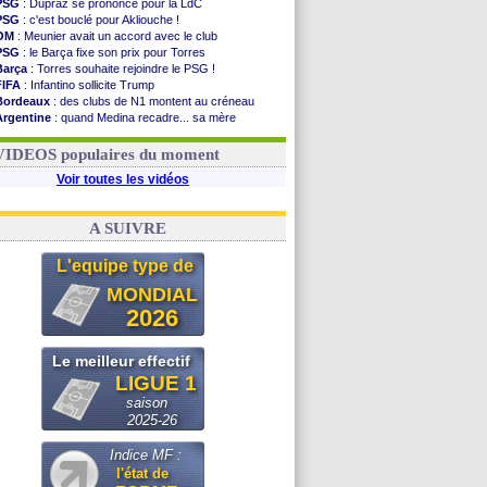
PSG
: Dupraz se prononce pour la LdC
PSG
: c'est bouclé pour Akliouche !
OM
: Meunier avait un accord avec le club
PSG
: le Barça fixe son prix pour Torres
Barça
: Torres souhaite rejoindre le PSG !
FIFA
: Infantino sollicite Trump
Bordeaux
: des clubs de N1 montent au créneau
Argentine
: quand Medina recadre... sa mère
Real
: le démenti de Leipzig pour Diomandé
OM
: Paixão attire un 2e club anglais
VIDEOS populaires du moment
Voir toutes les vidéos
A SUIVRE
L'equipe type de
MONDIAL
2026
Le meilleur effectif
LIGUE 1
saison
2025-26
Indice MF :
l'état de