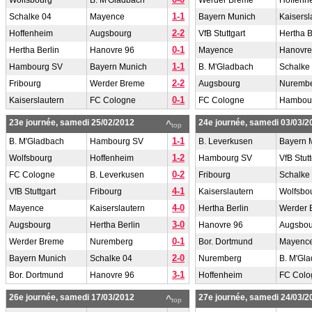
Wolfsbourg
B. M'Gladbach
Werder Breme
Hoffenh
1-1
Schalke 04
Mayence
Bayern Munich
Kaisersl
2-2
Hoffenheim
Augsbourg
VfB Stuttgart
Hertha B
0-1
Hertha Berlin
Hanovre 96
Mayence
Hanovre
1-1
Hambourg SV
Bayern Munich
B. M'Gladbach
Schalke
2-2
Fribourg
Werder Breme
Augsbourg
Nuremb
0-1
Kaiserslautern
FC Cologne
FC Cologne
Hambou
23e journée, samedi 25/02/2012
24e journée, samedi 03/03/2
^
top
1-1
B. M'Gladbach
Hambourg SV
B. Leverkusen
Bayern 
1-2
Wolfsbourg
Hoffenheim
Hambourg SV
VfB Stutt
0-2
FC Cologne
B. Leverkusen
Fribourg
Schalke
4-1
VfB Stuttgart
Fribourg
Kaiserslautern
Wolfsbo
4-0
Mayence
Kaiserslautern
Hertha Berlin
Werder 
3-0
Augsbourg
Hertha Berlin
Hanovre 96
Augsbou
0-1
Werder Breme
Nuremberg
Bor. Dortmund
Mayenc
2-0
Bayern Munich
Schalke 04
Nuremberg
B. M'Gl
3-1
Bor. Dortmund
Hanovre 96
Hoffenheim
FC Colo
26e journée, samedi 17/03/2012
27e journée, samedi 24/03/2
^
top