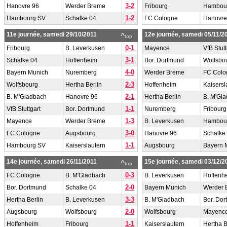
3-2
Hanovre 96
Werder Breme
Fribourg
Hambou
1-2
Hambourg SV
Schalke 04
FC Cologne
Hanovre
11e journée, samedi 29/10/2011
12e journée, samedi 05/11/2
^
top
0-1
Fribourg
B. Leverkusen
Mayence
VfB Stutt
3-1
Schalke 04
Hoffenheim
Bor. Dortmund
Wolfsbo
4-0
Bayern Munich
Nuremberg
Werder Breme
FC Colo
2-3
Wolfsbourg
Hertha Berlin
Hoffenheim
Kaisersl
2-1
B. M'Gladbach
Hanovre 96
Hertha Berlin
B. M'Gl
1-1
VfB Stuttgart
Bor. Dortmund
Nuremberg
Fribourg
1-3
Mayence
Werder Breme
B. Leverkusen
Hambou
3-0
FC Cologne
Augsbourg
Hanovre 96
Schalke
1-1
Hambourg SV
Kaiserslautern
Augsbourg
Bayern 
14e journée, samedi 26/11/2011
15e journée, samedi 03/12/2
^
top
0-3
FC Cologne
B. M'Gladbach
B. Leverkusen
Hoffenh
2-0
Bor. Dortmund
Schalke 04
Bayern Munich
Werder 
3-3
Hertha Berlin
B. Leverkusen
B. M'Gladbach
Bor. Do
2-0
Augsbourg
Wolfsbourg
Wolfsbourg
Mayenc
1-1
Hoffenheim
Fribourg
Kaiserslautern
Hertha B