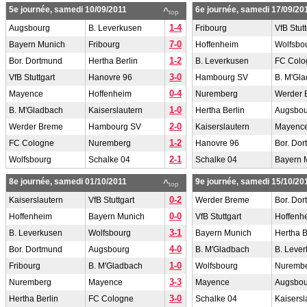
5e journée, samedi 10/09/2011
6e journée, samedi 17/09/20
^
top
1-4
Augsbourg
B. Leverkusen
Fribourg
VfB Stutt
7-0
Bayern Munich
Fribourg
Hoffenheim
Wolfsbo
1-2
Bor. Dortmund
Hertha Berlin
B. Leverkusen
FC Colo
3-0
VfB Stuttgart
Hanovre 96
Hambourg SV
B. M'Gl
0-4
Mayence
Hoffenheim
Nuremberg
Werder 
1-0
B. M'Gladbach
Kaiserslautern
Hertha Berlin
Augsbou
2-0
Werder Breme
Hambourg SV
Kaiserslautern
Mayenc
1-2
FC Cologne
Nuremberg
Hanovre 96
Bor. Do
2-1
Wolfsbourg
Schalke 04
Schalke 04
Bayern 
8e journée, samedi 01/10/2011
9e journée, samedi 15/10/20
^
top
0-2
Kaiserslautern
VfB Stuttgart
Werder Breme
Bor. Do
0-0
Hoffenheim
Bayern Munich
VfB Stuttgart
Hoffenh
3-1
B. Leverkusen
Wolfsbourg
Bayern Munich
Hertha B
4-0
Bor. Dortmund
Augsbourg
B. M'Gladbach
B. Leve
1-0
Fribourg
B. M'Gladbach
Wolfsbourg
Nuremb
3-3
Nuremberg
Mayence
Mayence
Augsbou
3-0
Hertha Berlin
FC Cologne
Schalke 04
Kaisersl