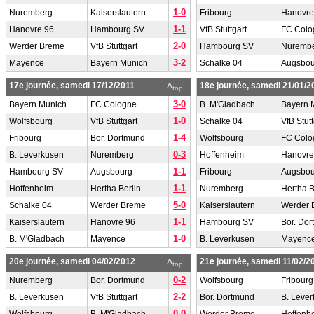
1-0
Nuremberg
Kaiserslautern
Fribourg
Hanovre
1-1
Hanovre 96
Hambourg SV
VfB Stuttgart
FC Colo
2-0
Werder Breme
VfB Stuttgart
Hambourg SV
Nuremb
3-2
Mayence
Bayern Munich
Schalke 04
Augsbou
17e journée, samedi 17/12/2011
18e journée, samedi 21/01/2
^
top
3-0
Bayern Munich
FC Cologne
B. M'Gladbach
Bayern 
1-0
Wolfsbourg
VfB Stuttgart
Schalke 04
VfB Stutt
1-4
Fribourg
Bor. Dortmund
Wolfsbourg
FC Colo
0-3
B. Leverkusen
Nuremberg
Hoffenheim
Hanovre
1-1
Hambourg SV
Augsbourg
Fribourg
Augsbou
1-1
Hoffenheim
Hertha Berlin
Nuremberg
Hertha B
5-0
Schalke 04
Werder Breme
Kaiserslautern
Werder 
1-1
Kaiserslautern
Hanovre 96
Hambourg SV
Bor. Do
1-0
B. M'Gladbach
Mayence
B. Leverkusen
Mayenc
20e journée, samedi 04/02/2012
21e journée, samedi 11/02/2
^
top
0-2
Nuremberg
Bor. Dortmund
Wolfsbourg
Fribourg
2-2
B. Leverkusen
VfB Stuttgart
Bor. Dortmund
B. Leve
0-0