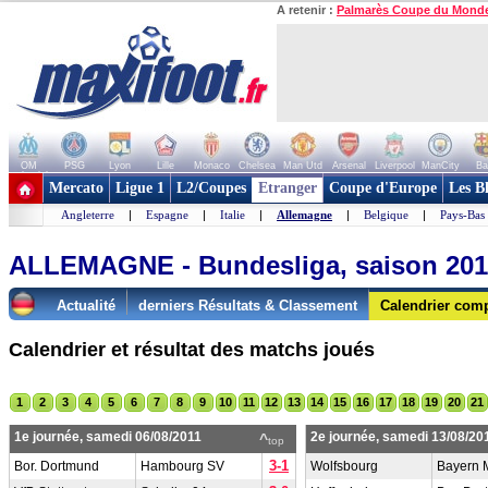
A retenir :
Palmarès Coupe du Mond
OM
PSG
Lyon
Lille
Monaco
Chelsea
Man Utd
Arsenal
Liverpool
ManCity
Ba
+ de clubs
Mercato
Ligue 1
L2/Coupes
Etranger
Coupe d'Europe
Les B
Angleterre
|
Espagne
|
Italie
|
Allemagne
|
Belgique
|
Pays-Bas
ALLEMAGNE - Bundesliga, saison 201
Actualité
derniers Résultats & Classement
Calendrier comp
Calendrier et résultat des matchs joués
1
2
3
4
5
6
7
8
9
10
11
12
13
14
15
16
17
18
19
20
21
1e journée, samedi 06/08/2011
2e journée, samedi 13/08/20
^
top
3-1
Bor. Dortmund
Hambourg SV
Wolfsbourg
Bayern 