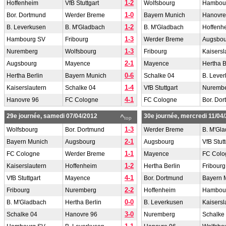
1-2
Hoffenheim
VfB Stuttgart
Wolfsbourg
Hambou
1-0
Bor. Dortmund
Werder Breme
Bayern Munich
Hanovre
1-2
B. Leverkusen
B. M'Gladbach
B. M'Gladbach
Hoffenh
1-3
Hambourg SV
Fribourg
Werder Breme
Augsbou
1-3
Nuremberg
Wolfsbourg
Fribourg
Kaisersl
2-1
Augsbourg
Mayence
Mayence
Hertha B
0-6
Hertha Berlin
Bayern Munich
Schalke 04
B. Leve
1-4
Kaiserslautern
Schalke 04
VfB Stuttgart
Nuremb
4-1
Hanovre 96
FC Cologne
FC Cologne
Bor. Do
29e journée, samedi 07/04/2012
30e journée, mercredi 11/04
^
top
1-3
Wolfsbourg
Bor. Dortmund
Werder Breme
B. M'Gl
2-1
Bayern Munich
Augsbourg
Augsbourg
VfB Stutt
1-1
FC Cologne
Werder Breme
Mayence
FC Colo
1-2
Kaiserslautern
Hoffenheim
Hertha Berlin
Fribourg
4-1
VfB Stuttgart
Mayence
Bor. Dortmund
Bayern 
2-2
Fribourg
Nuremberg
Hoffenheim
Hambou
0-0
B. M'Gladbach
Hertha Berlin
B. Leverkusen
Kaisersl
3-0
Schalke 04
Hanovre 96
Nuremberg
Schalke