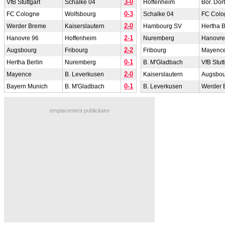
3-0
VfB Stuttgart
Schalke 04
Hoffenheim
Bor. Do
0-3
FC Cologne
Wolfsbourg
Schalke 04
FC Colo
2-0
Werder Breme
Kaiserslautern
Hambourg SV
Hertha B
2-1
Hanovre 96
Hoffenheim
Nuremberg
Hanovre
2-2
Augsbourg
Fribourg
Fribourg
Mayenc
0-1
Hertha Berlin
Nuremberg
B. M'Gladbach
VfB Stutt
2-0
Mayence
B. Leverkusen
Kaiserslautern
Augsbou
0-1
Bayern Munich
B. M'Gladbach
B. Leverkusen
Werder 
emplacement publicitaire