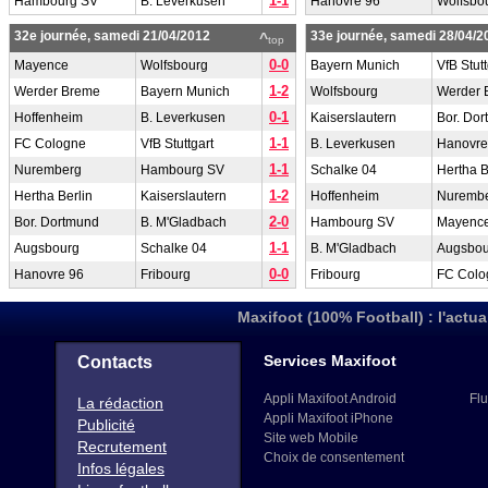
1-1
Hambourg SV
B. Leverkusen
Hanovre 96
Wolfsbo
32e journée, samedi 21/04/2012
33e journée, samedi 28/04/2
^
top
0-0
Mayence
Wolfsbourg
Bayern Munich
VfB Stutt
1-2
Werder Breme
Bayern Munich
Wolfsbourg
Werder 
0-1
Hoffenheim
B. Leverkusen
Kaiserslautern
Bor. Do
1-1
FC Cologne
VfB Stuttgart
B. Leverkusen
Hanovre
1-1
Nuremberg
Hambourg SV
Schalke 04
Hertha B
1-2
Hertha Berlin
Kaiserslautern
Hoffenheim
Nuremb
2-0
Bor. Dortmund
B. M'Gladbach
Hambourg SV
Mayenc
1-1
Augsbourg
Schalke 04
B. M'Gladbach
Augsbou
0-0
Hanovre 96
Fribourg
Fribourg
FC Colo
Maxifoot (100% Football) : l'actua
Services Maxifoot
Contacts
Appli Maxifoot Android
Flu
La rédaction
Appli Maxifoot iPhone
Publicité
Site web Mobile
Recrutement
Choix de consentement
Infos légales