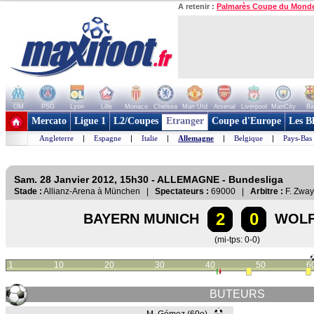
A retenir :
Palmarès Coupe du Mond
OM
PSG
Lyon
Lille
Monaco
Chelsea
Man Utd
Arsenal
Liverpool
ManCity
Ba
+ de clubs
Mercato
Ligue 1
L2/Coupes
Etranger
Coupe d'Europe
Les B
Angleterre
|
Espagne
|
Italie
|
Allemagne
|
Belgique
|
Pays-Bas
Sam. 28 Janvier 2012, 15h30 - ALLEMAGNE - Bundesliga
Stade :
Allianz-Arena à München |
Spectateurs :
69000 |
Arbitre :
F. Zway
2
0
BAYERN MUNICH
WOL
(mi-tps: 0-0)
1
10
20
30
40
50
6
BUTEURS