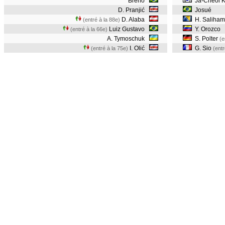
Breno
Ja-Cheol 
D. Pranjić
Josué
D. Alaba
H. Saliham
(entré à la 88e)
Luiz Gustavo
Y. Orozco
(entré à la 66e)
A. Tymoschuk
S. Polter
(e
I. Olić
G. Sio
(entré à la 75e)
(entr