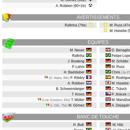
M. Gómez (60e)
A. Robben (90+2e)
AVERTISSEMENTS
Rafinha (79e)
M. Russ (47
M. Hasebe (
EQUIPES
M. Neuer
D. Benagli
Rafinha
Felipe Lop
J. Boateng
M. Schäfer
P. Lahm
M. Russ
H. Badstuber
Chris
(Ja-C
F. Ribéry
R. Rodrigu
(D. Alaba, 88e
)
A. Robben
M. Hasebe
B. Schweinsteiger
C. Träsch
T. Kroos
P. Jirácek
(
T. Müller
M. Mandžuk
(Luiz Gustavo, 66e
)
M. Gómez
A. Dejagah
(I. Olić, 75e
)
BANC DE TOUCHE
H. Butt
M. Hitz