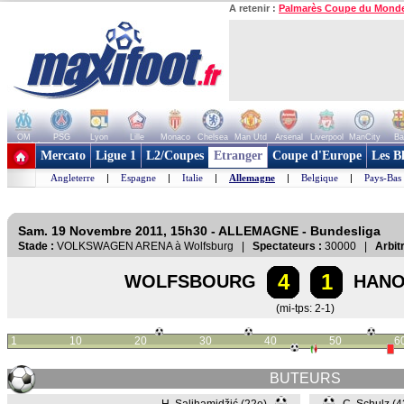
A retenir :
Palmarès Coupe du Mond
OM
PSG
Lyon
Lille
Monaco
Chelsea
Man Utd
Arsenal
Liverpool
ManCity
Ba
+ de clubs
Mercato
Ligue 1
L2/Coupes
Etranger
Coupe d'Europe
Les B
Angleterre
|
Espagne
|
Italie
|
Allemagne
|
Belgique
|
Pays-Bas
Sam. 19 Novembre 2011, 15h30 - ALLEMAGNE - Bundesliga
Stade :
VOLKSWAGEN ARENA à Wolfsburg |
Spectateurs :
30000 |
Arbitr
4
1
WOLFSBOURG
HANO
(mi-tps: 2-1)
1
10
20
30
40
50
6
BUTEURS