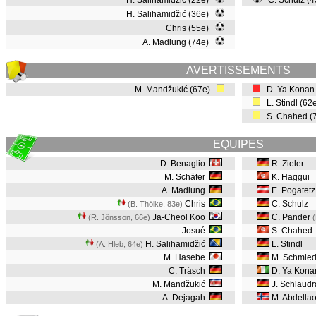
H. Salihamidžić (22e)
C. Schulz (
H. Salihamidžić (36e)
Chris (55e)
A. Madlung (74e)
AVERTISSEMENTS
M. Mandžukić (67e)
D. Ya Konan
L. Stindl (62
S. Chahed (
EQUIPES
D. Benaglio
R. Zieler
M. Schäfer
K. Haggui
A. Madlung
E. Pogatetz
Chris
C. Schulz
(B. Thölke, 83e
)
Ja-Cheol Koo
C. Pander
(R. Jönsson, 66e
)
Josué
S. Chahed
H. Salihamidžić
L. Stindl
(A. Hleb, 64e
)
M. Hasebe
M. Schmie
C. Träsch
D. Ya Kona
M. Mandžukić
J. Schlaudr
A. Dejagah
M. Abdella