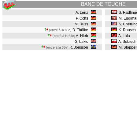
BANC DE TOUCHE
A. Lenz
S. Radling
P. Ochs
M. Eggima
M. Russ
S. Cherund
B. Thölke
K. Rausch
(entré à la 83e)
A. Hleb
A. Lala
(entré à la 64e)
S. Lakić
A. Sobiech
R. Jönsson
M. Stoppe
(entré à la 66e)