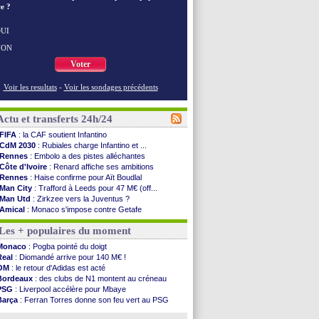
e ?
UI
NON
Voter
Voir les resultats
-
Voir les sondages précédents
Actu et transferts 24h/24
FIFA
: la CAF soutient Infantino
CdM 2030
: Rubiales charge Infantino et ...
Rennes
: Embolo a des pistes alléchantes
Côte d'Ivoire
: Renard affiche ses ambitions
Rennes
: Haise confirme pour Aït Boudlal
Man City
: Trafford à Leeds pour 47 M€ (off...
Man Utd
: Zirkzee vers la Juventus ?
Amical
: Monaco s'impose contre Getafe
Nantes
: Der Zakarian et sa relation avec Kita
Les + populaires du moment
OM
: le club prêt à libérer Kondogbia ?
Monaco
: le message touchant d'Akliouche
Monaco
: Pogba pointé du doigt
FIFA
: Tebas en remet une couche
Real
: Diomandé arrive pour 140 M€ !
FIFA
: l'UEFA maintient la pression
OM
: le retour d'Adidas est acté
PSG
: Tebas encense Luis Enrique
Bordeaux
: des clubs de N1 montent au créneau
Real
: Vinicius jusqu'en 2032 (officiel)
PSG
: Liverpool accélère pour Mbaye
Lyon
: Mangala va rejoindre Getafe
Barça
: Ferran Torres donne son feu vert au PSG
OM
: une offre refusée pour Aguerd
PSG
: Luis Enrique satisfait malgré tout
Real
: c'est confirmé pour Vinicius