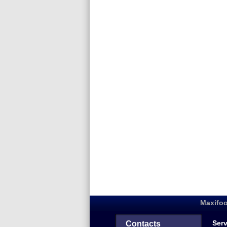
Maxifoo
Serv
Contacts