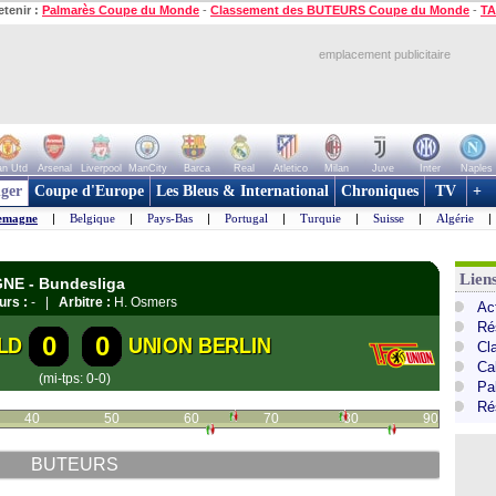
etenir :
Palmarès Coupe du Monde
-
Classement des BUTEURS Coupe du Monde
-
TA
emplacement publicitaire
n Utd
Arsenal
Liverpool
ManCity
Barca
Real
Atletico
Milan
Juve
Inter
Naples
ger
Coupe d'Europe
Les Bleus & International
Chroniques
TV
+
emagne
|
Belgique
|
Pays-Bas
|
Portugal
|
Turquie
|
Suisse
|
Algérie
|
Lien
GNE - Bundesliga
urs :
- |
Arbitre :
H. Osmers
Ac
Ré
0
0
LD
UNION BERLIN
Cl
Ca
(mi-tps: 0-0)
Pa
Ré
40
50
60
70
80
90
BUTEURS