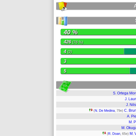
40 %
426
(76 %)
4
(2)
3
5
S. Ortega Mo
J. Lau
J. Nil
C. Bru
(
N. De Medina
, 79e)
A. Pi
M. P
M. Okug
M. 
(
R. Doan
, 65e)