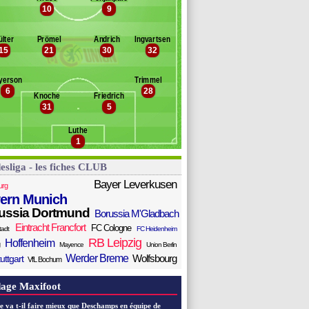
10
9
oan
Banc des remplaçants
Union Berlin
oglsammer
euchert
ülter
Prömel
Andrich
Ingvartsen
rius
15
21
30
32
chlotterbeck
ajaku
yerson
Trimmel
übner
6
28
riesbeck
Knoche
Friedrich
31
5
entner
ndo
Luthe
usa
1
esliga - les fiches CLUB
Bayer Leverkusen
urg
ern Munich
ussia Dortmund
Borussia M'Gladbach
Eintracht Francfort
FC Cologne
tadt
FC Heidenheim
RB Leipzig
Hoffenheim
Mayence
Union Berlin
Werder Breme
Wolfsbourg
uttgart
VfL Bochum
age Maxifoot
e va t-il faire mieux que Deschamps en équipe de