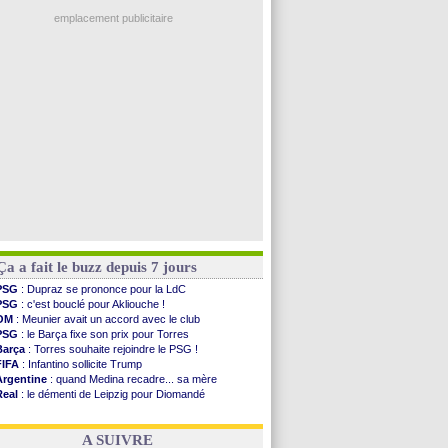
Man City
: Rodri préfère le Barça au Real !
Troyes
: Junior Diaz jusqu'en 2030 (officiel)
emplacement publicitaire
PSG
: Akliouche a signé (officiel)
OM
: une offre pour Bulka
PSG
: contrat signé pour Akliouche
Ouganda
: Owori battu à mort à Kampala
Arsenal
: Arteta veut créer une dynastie
Voir les brèves précédentes
Ça a fait le buzz depuis 7 jours
PSG
: Dupraz se prononce pour la LdC
PSG
: c'est bouclé pour Akliouche !
OM
: Meunier avait un accord avec le club
PSG
: le Barça fixe son prix pour Torres
Barça
: Torres souhaite rejoindre le PSG !
FIFA
: Infantino sollicite Trump
Argentine
: quand Medina recadre... sa mère
Real
: le démenti de Leipzig pour Diomandé
OM
: Paixão attire un 2e club anglais
FIFA
: le conseiller d'Infantino démissionne !
A SUIVRE