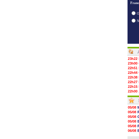
Franc
O
23h22
23h00
22h51
22h44
22h38
22h27
22h15
22h00
21h48
21h39
21h26
05/08
21h05
05/08
20h47
05/08
20h30
05/08
20h18
05/08
20h04
06/08
19h47
06/08
19h34