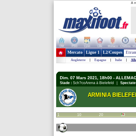
A r
OM
PSG
Lyon
Lille
Monaco
Chelsea
Ma
+ de clubs
Mercato
Ligue 1
L2/Coupes
Etran
Angleterre
|
Espagne
|
Italie
|
All
Dim. 07 Mars 2021, 18h00 - ALLEMA
Stade :
Sch?coArena à Bielefeld |
Spectate
ARMINIA BIELEFE
1
10
20
30