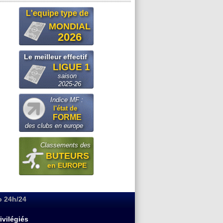
L'equipe type de
MONDIAL
2026
Le meilleur effectif
LIGUE 1
saison
2025-26
Indice MF :
l'état de
FORME
des clubs en europe
Classements des
BUTEURS
en EUROPE
o 24h/24
ivilégiés