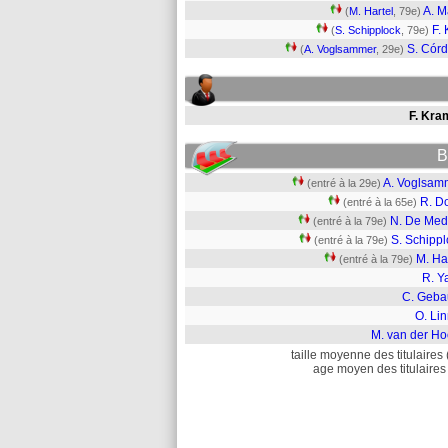
A. M
(
M. Hartel
, 79e)
F. 
(
S. Schipplock
, 79e)
S. Cór
(
A. Voglsammer
, 29e)
F. Kra
B
A. Voglsam
(entré à la 29e)
R. D
(entré à la 65e)
N. De Med
(entré à la 79e)
S. Schippl
(entré à la 79e)
M. Ha
(entré à la 79e)
R. Y
C. Geba
O. Li
M. van der Ho
taille moyenne des titulaires 
age moyen des titulaires 