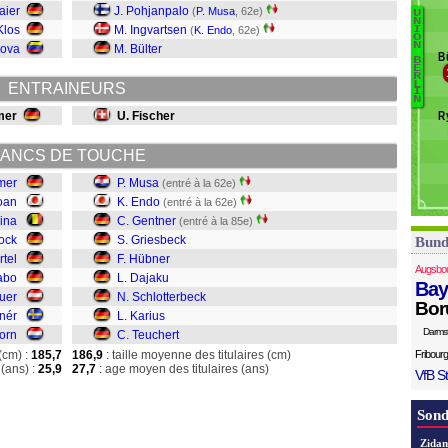
aier
J. Pohjanpalo
(
P. Musa
, 62e)
U
D
N
Klos
M. Ingvartsen
(
K. Endo
, 62e)
I
V
O
T
N
dova
M. Bülter
B
B
Ka
E
R
S
L
ENTRAINEURS
I
D
N
mer
U. Fischer
R
H
G
ANCS DE TOUCHE
G
E
mer
P. Musa
(entré à la 62e)
M
oan
K. Endo
(entré à la 62e)
ina
C. Gentner
(entré à la 85e)
ock
S. Griesbeck
Bund
rtel
F. Hübner
Augsbo
abo
L. Dajaku
Bay
uer
N. Schlotterbeck
Bor
nnér
L. Karius
Darms
orn
C. Teuchert
(cm) :
185,7
186,9
: taille moyenne des titulaires (cm)
Fribourg
(ans) :
25,9
27,7
: age moyen des titulaires (ans)
VfB St
Sond
Zidan