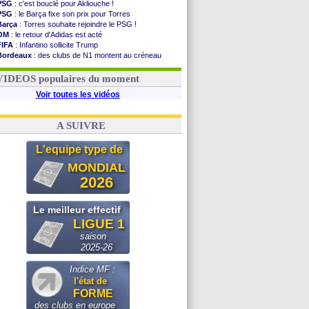
PSG
: c'est bouclé pour Akliouche !
PSG
: le Barça fixe son prix pour Torres
Barça
: Torres souhaite rejoindre le PSG !
OM
: le retour d'Adidas est acté
FIFA
: Infantino sollicite Trump
Bordeaux
: des clubs de N1 montent au créneau
Argentine
: quand Medina recadre... sa mère
Real
: le démenti de Leipzig pour Diomandé
VIDEOS populaires du moment
Voir toutes les vidéos
A SUIVRE
L'equipe type de
MONDIAL
2026
Le meilleur effectif
LIGUE 1
saison
2025-26
Indice MF :
l'état de
FORME
des clubs en europe