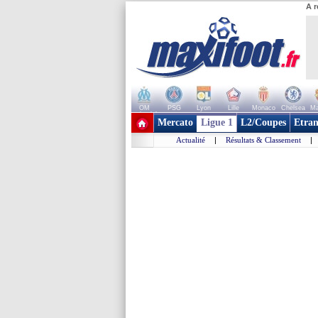
A r
OM
PSG
Lyon
Lille
Monaco
Chelsea
Ma
+ de clubs
Mercato
Ligue 1
L2/Coupes
Etran
Actualité
|
Résultats & Classement
|