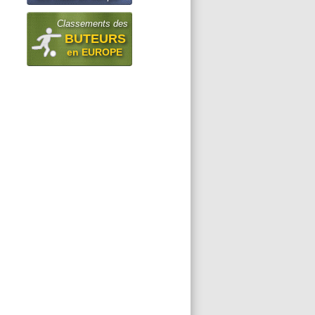
Classements des
BUTEURS
en EUROPE