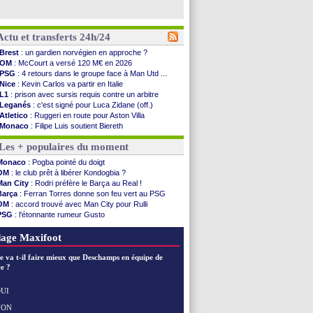
Actu et transferts 24h/24
Brest
: un gardien norvégien en approche ?
OM
: McCourt a versé 120 M€ en 2026
PSG
: 4 retours dans le groupe face à Man Utd ...
Nice
: Kevin Carlos va partir en Italie
L1
: prison avec sursis requis contre un arbitre
Leganés
: c'est signé pour Luca Zidane (off.)
Atletico
: Ruggeri en route pour Aston Villa
Monaco
: Filipe Luis soutient Biereth
Lyon
: Mangala prêté à Getafe (officiel)
Les + populaires du moment
PSG
: Nsoki va signer en Croatie
Arsenal
: Naples vise Gabriel Jesus
Monaco
: Pogba pointé du doigt
Real
: Mastantuono prêté à la Fiorentina (off.)
OM
: le club prêt à libérer Kondogbia ?
Man City
: accord avec le Barça pour Rodri ?
Man City
: Rodri préfère le Barça au Real !
Rennes
: Haise a prolongé (officiel)
Barça
: Ferran Torres donne son feu vert au PSG
Palace
: Tomiyasu a convaincu (officiel)
OM
: accord trouvé avec Man City pour Rulli
OM
: B. Genesio - "ce n'est pas idéal"
PSG
: l'étonnante rumeur Gusto
TFC
: Sion Oppong signe pour 4 ans (officiel)
OM
: une offre pour Bulka
PSG
: Liverpool va proposer 115 M€ pour ...
Ouganda
: Owori battu à mort à Kampala
age Maxifoot
Norvège
: la démission d'Infantino réclamée
PSG
: Mbaye, deux pistes se détachent
e va t-il faire mieux que Deschamps en équipe de
Monaco
: Filipe Luis veut remplacer Akliouche
e ?
Grenade
: Luca Zidane va changer de club
Juve
: Zhegrova très clair sur son futur
UI
OM
: Aguerd, le plan B de Naples
NON
Voir les brèves précédentes