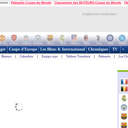
etenir :
Palmarès Coupe du Monde
-
Classement des BUTEURS Coupe du Monde
-
TA
emplacement publicitaire
n Utd
Arsenal
Liverpool
ManCity
Barca
Real
Atletico
Milan
Juve
Inter
Naples
ger
Coupe d'Europe
Les Bleus & International
Chroniques
TV
+
Buteurs
|
Calendrier
|
Equipe type
|
Tableau Transferts
|
Palmarès
|
Les Cl