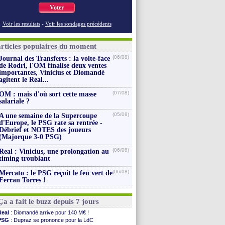
Voter
Voir les resultats
-
Voir les sondages précédents
articles populaires du moment
(06/08)
Journal des Transferts : la volte-face
de Rodri, l'OM finalise deux ventes
importantes, Vinicius et Diomandé
agitent le Real...
(07/08)
OM : mais d'où sort cette masse
salariale ?
(05/08)
A une semaine de la Supercoupe
d'Europe, le PSG rate sa rentrée -
Débrief et NOTES des joueurs
(Majorque 3-0 PSG)
(06/08)
Real : Vinicius, une prolongation au
timing troublant
(06/08)
Mercato : le PSG reçoit le feu vert de
Ferran Torres !
Ça a fait le buzz depuis 7 jours
Real
: Diomandé arrive pour 140 M€ !
PSG
: Dupraz se prononce pour la LdC