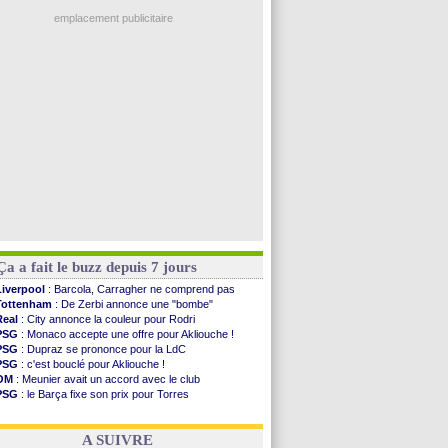
Nice
: 3 joueurs écartés du groupe pro
Real
: une nouvelle offre pour Vinicius
emplacement publicitaire
Amical
: l'OM domine Al-Shahaniya
Monaco
: Cabral a prolongé (officiel)
Atletico
: Molina va signer à la Roma
Real
: Diomandé arrive pour 140 M€ !
Arsenal
: Havertz en veut encore plus
Voir les brèves précédentes
Ça a fait le buzz depuis 7 jours
Liverpool
: Barcola, Carragher ne comprend pas
Tottenham
: De Zerbi annonce une "bombe"
Real
: City annonce la couleur pour Rodri
PSG
: Monaco accepte une offre pour Akliouche !
PSG
: Dupraz se prononce pour la LdC
PSG
: c'est bouclé pour Akliouche !
OM
: Meunier avait un accord avec le club
PSG
: le Barça fixe son prix pour Torres
OM
: accord de principe entre Rulli et Man City
Barça
: Torres souhaite rejoindre le PSG !
A SUIVRE