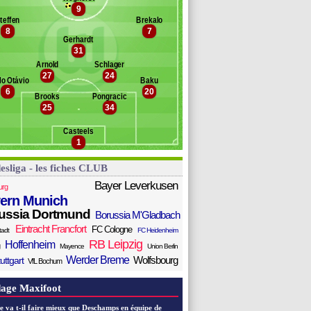
9
aciejewski
Banc des remplaçants
Wolfsbourg
teffen
Brekalo
rius
8
7
uilavogui
Gerhardt
babu
31
lliam
Arnold
Schlager
alek
27
24
lo Otávio
Baku
asten
6
20
iersleben
Brooks
Pongracic
25
34
inczek
ehmedi
Casteels
oão Victor
1
esliga - les fiches CLUB
Bayer Leverkusen
urg
ern Munich
ussia Dortmund
Borussia M'Gladbach
Eintracht Francfort
FC Cologne
tadt
FC Heidenheim
RB Leipzig
Hoffenheim
Mayence
Union Berlin
Werder Breme
Wolfsbourg
uttgart
VfL Bochum
age Maxifoot
e va t-il faire mieux que Deschamps en équipe de