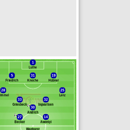
1
Luthe
5
31
19
Friedrich
Knoche
Hübner
28
25
Banc des remplaçants
Union Berlin
rimmel
Lenz
33
32
ndo
Griesbeck
Ingvartsen
lter
30
Andrich
euchert
27
14
yerson
Becker
Awoniyi
ogia
ießelmann
Weghorst