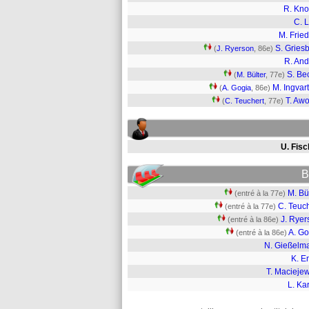
R. Kn
C. 
M. Fried
S. Gries
(
J. Ryerson
, 86e)
R. And
S. Be
(
M. Bülter
, 77e)
M. Ingvar
(
A. Gogia
, 86e)
T. Awo
(
C. Teuchert
, 77e)
U. Fisc
B
M. Bü
(entré à la 77e)
C. Teuc
(entré à la 77e)
J. Ryer
(entré à la 86e)
A. Go
(entré à la 86e)
N. Gießelm
K. E
T. Macieje
L. Ka