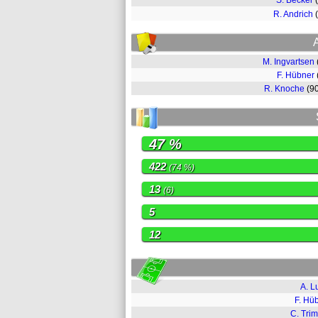
S. Becker
R. Andrich
M. Ingvartsen
F. Hübner
R. Knoche
(9
47 %
422
(74 %)
13
(6)
5
12
A. L
F. Hü
C. Tri