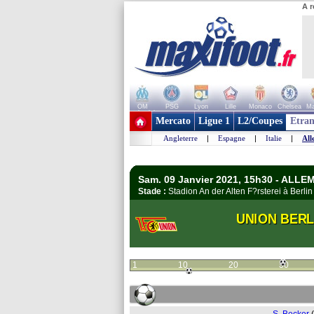
A r
OM
PSG
Lyon
Lille
Monaco
Chelsea
Ma
+ de clubs
Mercato
Ligue 1
L2/Coupes
Etran
Angleterre
|
Espagne
|
Italie
|
All
Sam. 09 Janvier 2021, 15h30 - ALL
Stade :
Stadion An der Alten F?rsterei à Berl
UNION BERL
1
10
20
30