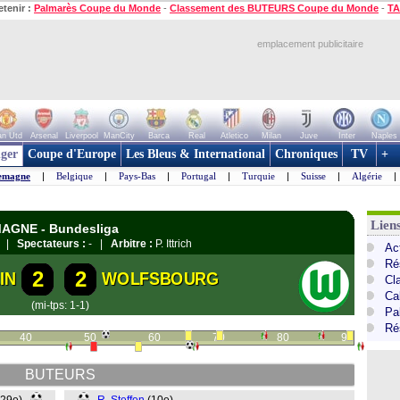
etenir :
Palmarès Coupe du Monde
-
Classement des BUTEURS Coupe du Monde
-
TA
emplacement publicitaire
n Utd
Arsenal
Liverpool
ManCity
Barca
Real
Atletico
Milan
Juve
Inter
Naples
ger
Coupe d'Europe
Les Bleus & International
Chroniques
TV
+
emagne
|
Belgique
|
Pays-Bas
|
Portugal
|
Turquie
|
Suisse
|
Algérie
|
Lien
EMAGNE - Bundesliga
in |
Spectateurs :
- |
Arbitre :
P. Ittrich
Ac
Ré
2
2
IN
WOLFSBOURG
Cl
Ca
(mi-tps: 1-1)
Pa
Ré
40
50
60
70
80
90
BUTEURS