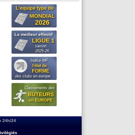
L'equipe type de
MONDIAL
2026
Le meilleur effectif
LIGUE 1
saison
2025-26
Indice MF :
l'état de
FORME
des clubs en europe
Classements des
BUTEURS
en EUROPE
o 24h/24
ivilégiés