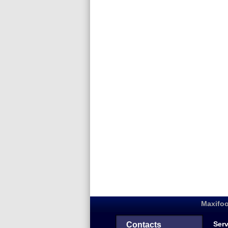
Maxifoo
Serv
Contacts