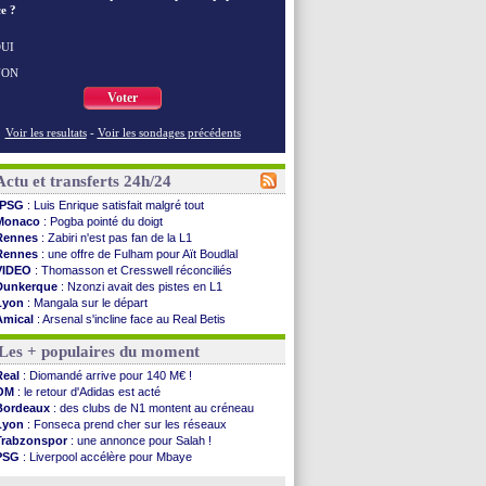
e ?
UI
NON
Voter
Voir les resultats
-
Voir les sondages précédents
Actu et transferts 24h/24
PSG
: Luis Enrique satisfait malgré tout
Monaco
: Pogba pointé du doigt
Rennes
: Zabiri n'est pas fan de la L1
Rennes
: une offre de Fulham pour Aït Boudlal
VIDEO
: Thomasson et Cresswell réconciliés
Dunkerque
: Nzonzi avait des pistes en L1
Lyon
: Mangala sur le départ
Amical
: Arsenal s'incline face au Real Betis
Amical
: lourde défaite pour le PSG
Les + populaires du moment
Man City
: Maresca flou pour Reijnders
LdC
: Fenerbahçe prend une belle option
Real
: Diomandé arrive pour 140 M€ !
Al-Diriyah
: Mbemba arrive libre (officiel)
OM
: le retour d'Adidas est acté
Atletico
: le plan d'Alvarez à son retour
Bordeaux
: des clubs de N1 montent au créneau
Amical
: premier succès pour Brest
Lyon
: Fonseca prend cher sur les réseaux
VIDEO
: le joli but de Greenwood avec le Fener !
Trabzonspor
: une annonce pour Salah !
CdM 2030
: une promesse d'Infantino au Maroc ...
PSG
: Liverpool accélère pour Mbaye
PSG
: la compo pour le premier match amical
EdF
: Infantino complimente Mbappé
Newcastle
: Jaissle est le nouveau coach (off.)