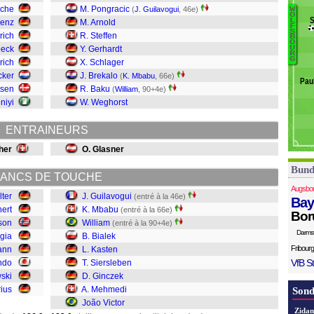
oche
M. Pongracic
M
(
J. Guilavogui
, 46e)
W
O
S
L
Ka
Lenz
M. Arnold
F
G
S
rich
R. Steffen
B
O
M
beck
Y. Gerhardt
U
R
Wi
G
rich
X. Schlager
Bi
cker
J. Brekalo
(
K. Mbabu
, 66e)
Pau
K
tsen
R. Baku
(
William
, 90+4e)
S
niyi
W. Weghorst
G
M
ENTRAINEURS
J
her
O. Glasner
Bund
ANCS DE TOUCHE
Augsbo
lter
J. Guilavogui
(entré à la 46e)
Bay
hert
K. Mbabu
(entré à la 66e)
Bor
son
William
(entré à la 90+4e)
Darms
gia
B. Bialek
Fribourg
ann
L. Kasten
VfB St
ndo
T. Siersleben
wski
D. Ginczek
rius
A. Mehmedi
Sond
João Victor
Zidan