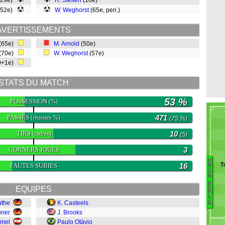
(29e)
R. Steffen
(10e)
(52e)
W. Weghorst
(65e, pen.)
AVERTISSEMENTS
(65e)
M. Arnold
(50e)
(70e)
W. Weghorst
(57e)
0+1e)
STATS DU MATCH
53 %
POSSESSION
(%)
PASSES
471
(réussies %)
(75 %)
TIRS
10
(cadrés)
(5)
CORNERS JOUES
3
U
T
N
FAUTES SUBIES
16
I
O
E
N
B
Bü
EQUIPES
E
R
T
L
I
uthe
K. Casteels
R
N
bner
J. Brooks
G
mmel
Paulo Otávio
G