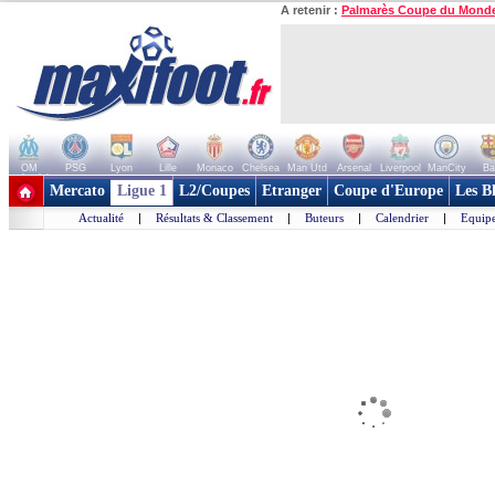
A retenir :
Palmarès Coupe du Mond
OM
PSG
Lyon
Lille
Monaco
Chelsea
Man Utd
Arsenal
Liverpool
ManCity
Ba
+ de clubs
Mercato
Ligue 1
L2/Coupes
Etranger
Coupe d'Europe
Les B
Actualité
|
Résultats & Classement
|
Buteurs
|
Calendrier
|
Equipe