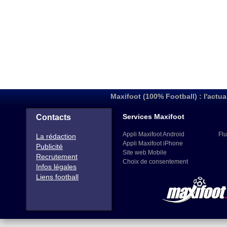
Maxifoot (100% Football) : l'actua
Services Maxifoot
Contacts
Appli Maxifoot Android
Flu
La rédaction
Appli Maxifoot iPhone
Publicité
Site web Mobile
Recrutement
Choix de consentement
Infos légales
Liens football