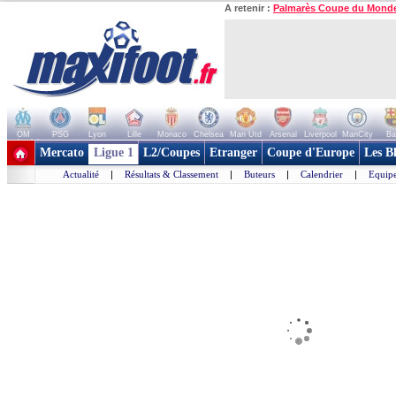
A retenir :
Palmarès Coupe du Mond
OM
PSG
Lyon
Lille
Monaco
Chelsea
Man Utd
Arsenal
Liverpool
ManCity
Ba
+ de clubs
Mercato
Ligue 1
L2/Coupes
Etranger
Coupe d'Europe
Les B
Actualité
|
Résultats & Classement
|
Buteurs
|
Calendrier
|
Equipe