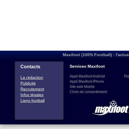
Maxifoot (100% Football) : l'actua
Services Maxifoot
Contacts
Appli Maxifoot Android
Flu
La rédaction
Appli Maxifoot iPhone
Publicité
Site web Mobile
Recrutement
Choix de consentement
Infos légales
Liens football