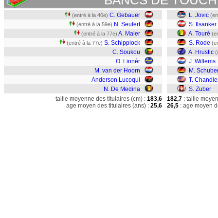
BANCS DE TOUCH
C. Gebauer
L. Jovic
(entré à la 46e)
(en
N. Seufert
S. Ilsanker
(entré à la 59e)
A. Maier
A. Touré
(entré à la 77e)
(e
S. Schipplock
S. Rode
(entré à la 77e)
(e
C. Soukou
A. Hrustic
(
O. Linnér
J. Willems
M. van der Hoorn
M. Schuber
Anderson Lucoqui
T. Chandle
N. De Medina
S. Zuber
taille moyenne des titulaires (cm) :
183,6
182,7
: taille moye
age moyen des titulaires (ans) :
25,6
26,5
: age moyen de