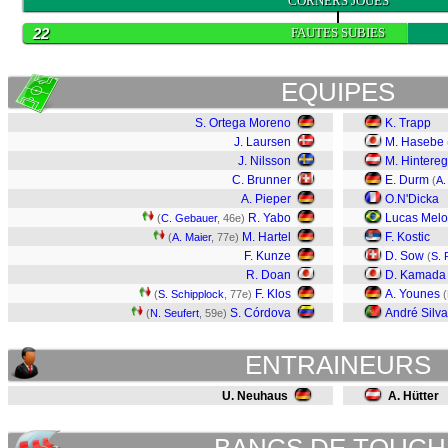
0
CORNERS JOUES
22
FAUTES SUBIES
EQUIPES
S. Ortega Moreno
K. Trapp
J. Laursen
M. Hasebe
J. Nilsson
M. Hintere
C. Brunner
E. Durm
(
A.
A. Pieper
O.N'Dicka
R. Yabo
Lucas Melo
(
C. Gebauer
, 46e)
M. Hartel
F. Kostic
(
A. Maier
, 77e)
F. Kunze
D. Sow
(
S. 
R. Doan
D. Kamada
F. Klos
A. Younes
(
S. Schipplock
, 77e)
(
S. Córdova
André Silva
(
N. Seufert
, 59e)
ENTRAINEURS
U. Neuhaus
A. Hütter