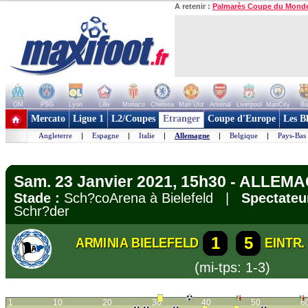
A retenir :
Palmarès Coupe du Mond
OM
PSG
Lyon
Lille
Monaco
Chelsea
Man Utd
Arsenal
Liverpool
ManCity
Ba
+ de clubs
Mercato
Ligue 1
L2/Coupes
Etranger
Coupe d'Europe
Les B
Angleterre
|
Espagne
|
Italie
|
Allemagne
|
Belgique
|
Pays-Bas
Sam. 23 Janvier 2021, 15h30 - ALLEMA
Stade :
Sch?coArena à Bielefeld |
Spectateu
Schr?der
1
5
ARMINIA BIELEFELD
EINTR
(mi-tps: 1-3)
1
10
20
30
40
50
6