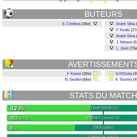
BUTEURS
S. Córdova
(36e)
André Silva
F. Kostic
(27
André Silva
J. Nilsson
(5
L. Jovic
(75
AVERTISSEMENT
F. Kunze
(30e)
O.N'Dicka
(3
N. Seufert
(66e)
A. Younes
(4
STATS DU MATC
43 %
POSSESSION
(%)
403
PASSES
(réussies %)
(80 %)
8
TIRS
(cadrés)
(4)