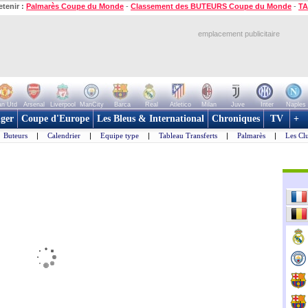
etenir :
Palmarès Coupe du Monde
-
Classement des BUTEURS Coupe du Monde
-
TA
emplacement publicitaire
n Utd
Arsenal
Liverpool
ManCity
Barca
Real
Atletico
Milan
Juve
Inter
Naples
ger
Coupe d'Europe
Les Bleus & International
Chroniques
TV
+
Buteurs
|
Calendrier
|
Equipe type
|
Tableau Transferts
|
Palmarès
|
Les Cl