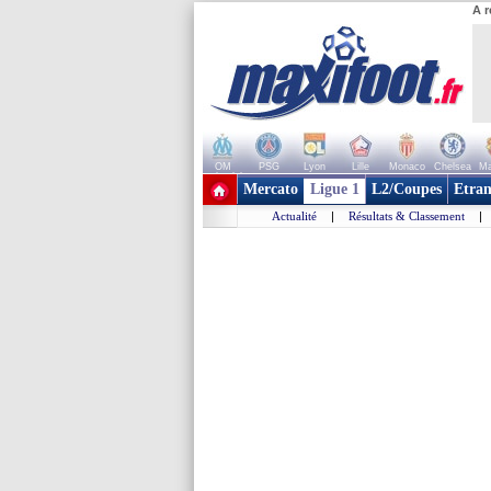
A r
OM
PSG
Lyon
Lille
Monaco
Chelsea
Ma
+ de clubs
Mercato
Ligue 1
L2/Coupes
Etran
Actualité
|
Résultats & Classement
|