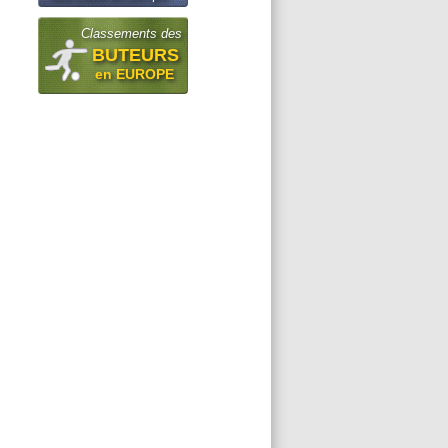
Classements des
BUTEURS
en EUROPE