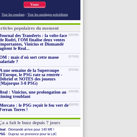
Voter
Voir les resultats
-
Voir les sondages précédents
articles populaires du moment
(06/08)
Journal des Transferts : la volte-face
de Rodri, l'OM finalise deux ventes
importantes, Vinicius et Diomandé
agitent le Real...
(07/08)
OM : mais d'où sort cette masse
salariale ?
(05/08)
A une semaine de la Supercoupe
d'Europe, le PSG rate sa rentrée -
Débrief et NOTES des joueurs
(Majorque 3-0 PSG)
(06/08)
Real : Vinicius, une prolongation au
timing troublant
(06/08)
Mercato : le PSG reçoit le feu vert de
Ferran Torres !
Ça a fait le buzz depuis 7 jours
Real
: Diomandé arrive pour 140 M€ !
PSG
: Dupraz se prononce pour la LdC