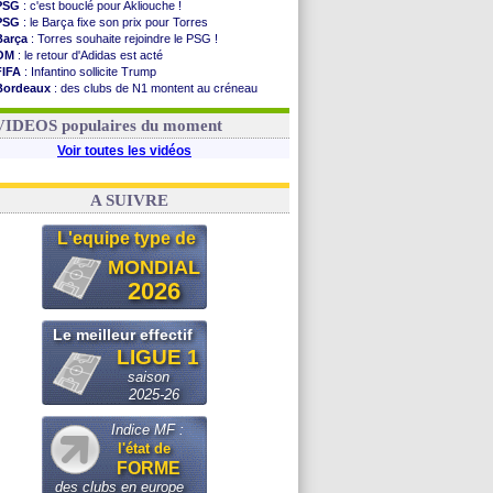
PSG
: c'est bouclé pour Akliouche !
PSG
: le Barça fixe son prix pour Torres
Barça
: Torres souhaite rejoindre le PSG !
OM
: le retour d'Adidas est acté
FIFA
: Infantino sollicite Trump
Bordeaux
: des clubs de N1 montent au créneau
Argentine
: quand Medina recadre... sa mère
Real
: le démenti de Leipzig pour Diomandé
VIDEOS populaires du moment
Voir toutes les vidéos
A SUIVRE
L'equipe type de
MONDIAL
2026
Le meilleur effectif
LIGUE 1
saison
2025-26
Indice MF :
l'état de
FORME
des clubs en europe