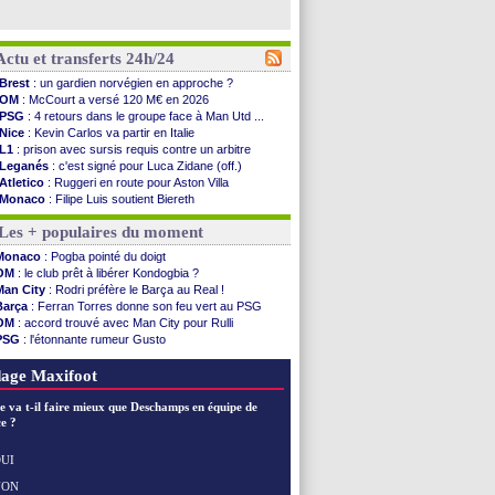
Actu et transferts 24h/24
Brest
: un gardien norvégien en approche ?
OM
: McCourt a versé 120 M€ en 2026
PSG
: 4 retours dans le groupe face à Man Utd ...
Nice
: Kevin Carlos va partir en Italie
L1
: prison avec sursis requis contre un arbitre
Leganés
: c'est signé pour Luca Zidane (off.)
Atletico
: Ruggeri en route pour Aston Villa
Monaco
: Filipe Luis soutient Biereth
Lyon
: Mangala prêté à Getafe (officiel)
Les + populaires du moment
PSG
: Nsoki va signer en Croatie
Arsenal
: Naples vise Gabriel Jesus
Monaco
: Pogba pointé du doigt
Real
: Mastantuono prêté à la Fiorentina (off.)
OM
: le club prêt à libérer Kondogbia ?
Man City
: accord avec le Barça pour Rodri ?
Man City
: Rodri préfère le Barça au Real !
Rennes
: Haise a prolongé (officiel)
Barça
: Ferran Torres donne son feu vert au PSG
Palace
: Tomiyasu a convaincu (officiel)
OM
: accord trouvé avec Man City pour Rulli
OM
: B. Genesio - "ce n'est pas idéal"
PSG
: l'étonnante rumeur Gusto
TFC
: Sion Oppong signe pour 4 ans (officiel)
OM
: une offre pour Bulka
PSG
: Liverpool va proposer 115 M€ pour ...
Ouganda
: Owori battu à mort à Kampala
age Maxifoot
Norvège
: la démission d'Infantino réclamée
PSG
: Mbaye, deux pistes se détachent
e va t-il faire mieux que Deschamps en équipe de
Monaco
: Filipe Luis veut remplacer Akliouche
e ?
Grenade
: Luca Zidane va changer de club
Juve
: Zhegrova très clair sur son futur
UI
OM
: Aguerd, le plan B de Naples
NON
Voir les brèves précédentes