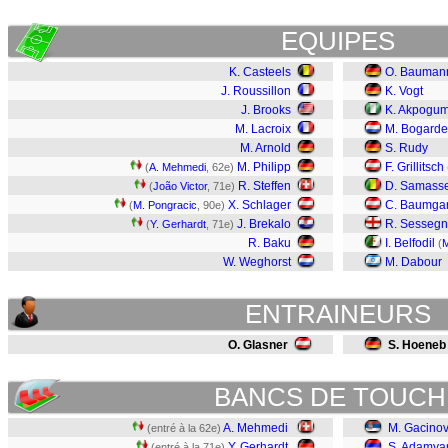
EQUIPES
K. Casteels
O. Bauman
J. Roussillon
K. Vogt
J. Brooks
K. Akpogu
M. Lacroix
M. Bogarde
M. Arnold
S. Rudy
M. Philipp
F. Grillitsch
(
A. Mehmedi
, 62e)
R. Steffen
D. Samass
(
João Victor
, 71e)
X. Schlager
C. Baumgar
(
M. Pongracic
, 90e)
J. Brekalo
R. Sesseg
(
Y. Gerhardt
, 71e)
R. Baku
I. Belfodil
(
M
W. Weghorst
M. Dabour
ENTRAINEURS
O. Glasner
S. Hoeneb
BANCS DE TOUCH
A. Mehmedi
M. Gacinov
(entré à la 62e)
Y. Gerhardt
S. Adamya
(entré à la 71e)