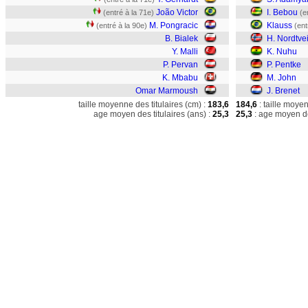
João Victor
I. Bebou
(entré à la 71e)
(e
M. Pongracic
Klauss
(entré à la 90e)
(ent
B. Bialek
H. Nordtvei
Y. Malli
K. Nuhu
P. Pervan
P. Pentke
K. Mbabu
M. John
Omar Marmoush
J. Brenet
taille moyenne des titulaires (cm) :
183,6
184,6
: taille moye
age moyen des titulaires (ans) :
25,3
25,3
: age moyen de